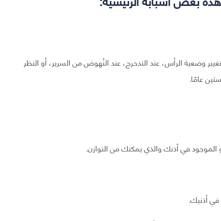
هذه بعض أسبابه الرئيسية:
يير وضعية الرأس، عند التدحرج، عند النُهوض من السرير، أو النظر
ين عامًا.
ضو الموجود في أذنك والذي يمكنك من التوازن.
في أذنيك.