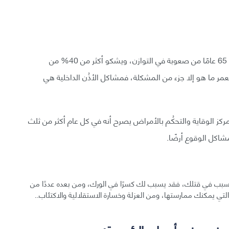
يعاني شخص من كل عشرة أشخاص تقريبًا بعمر يزيد عن 65 عامًا من صعوبة في التوازن، ويشكو أكثر من 40% من
لعمر ما هو إلا جزء من المشكلة، فمشاكل الأذُن الداخلية هي
مركز الوقاية والتحكُم بالأمراض يصرح أنه في كل عام أكثر من ثلث
تسبب في قتلك، فقد يسبب لك كسرًا في الورك، ومن بعده عددًا من
تي يمكنك ممارستها، ومن العزلة وخسارة الاستقلالية والاكتئاب..