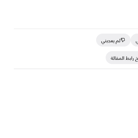
ي
لم يعجبني
 رابط المقالة