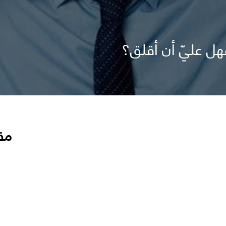
هل عليّ أن أقلق؟
مق