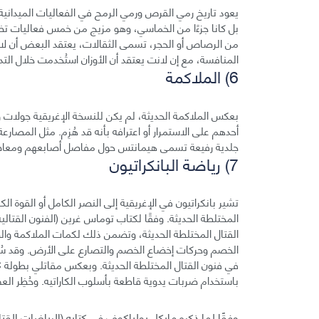
يعود تاريخ رمي القرص ورمي الرمح في الفعاليات الميدانية
بل كانا جزءًا من الخماسي، وهو مزيج من خمس فعاليات تضمن
من الرصاص أو الحجر، تسمى الثقالات، يعتقد البعض أن لاع
المنافسة، مع إن لانت يعتقد أن الأوزان استُخدمت خلال الت
6) الملاكمة
بعكس الملاكمة الحديثة، لم يكن للنسخة الإغريقية جولات و
أحدهم على الاستمرار أو اعترافه بأنه قد هُزِم. مثل المصار
جلدية رفيعة تسمى هيمانتس حول مفاصل أصابعهم ومعاص
7) رياضة البانكراتيون
تشير بانكراتيون في الإغريقية إلى النصر الكامل أو القوة ا
المختلطة الحديثة. وفقًا لكتاب توماس غرين (الفنون القتا
القتال المختلطة الحديثة، وتضمن ذلك لكمات الملاكمة وا
الخصم وحركات إخضاع الخصم والتصارع على الأرض. وقد س
باستخدام ضربات يدوية قاطعة بأسلوب الكاراتيه. وحُظِر ال
وفقًا لما ذكره مايكل بولياكوف في كتابه (الرياضات الق