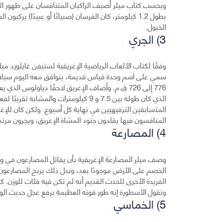
بطول 1.2 كيلومتر، كان الفرسان (صبيانًا أو عبيدًا) ي
الخيول.
3) الجري
وفقًا لكتاب الألعاب الرياضية الإغريقية لستيفن غايلورد م
المتسابقين الترفيهيين في نهاية كل أسبوع. ولكن كان للإ
المنافسون فيها يقلدون جنود المشاة الإغريق، ويجرون مرتدين
4) المصارعة
وصف ميلر المصارعة الإغريقية بأن يقاتل المصارعون في 
الخصم على الأرض موجودًا بعد، وبدل ذلك يربح المصارعون 
الفريدة الأخرى للحدث القديم أنه لم تكن فيه فئات للوزن. 
وتقول الأسطورة إنه طور قوته العظيمة برفع عجل حديث الولا
5) الخماسي