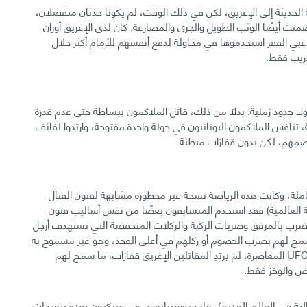
 الحديثة إلى الإغريق، لكن في ذلك الوقت، لم يكونا حدثان منفصلان،
ت أيضًا الوثب الطويل والجري والمصارعة. كان لدى الإغريق أوزان
بي القفز استخدموها في محاولة لدفع أنفسهم للأمام أكثر خلال
دريب فقط.
لا حدود زمنية. بدلًا من ذلك، قاتل الملاكمون ببساطة حتى عدم قدرة
عة، تنافس الملاكمون اليونانيون في جولة واحدة مفتوحة، وارتدوا لفائف
مهم، لكن بدون قفازات مبطنة.
لكاملة، وكانت هذه الرياضة نسخة غير محظورة مشابهة لفنون القتال
لية العالمية) فقد استخدم المتسابقون بعضًا من نفس أساليب فنون
لضرب بالمرفق وضربات الركبة والركلات المنخفضة التي تستهدف أرجل
ُمح لهم بضرب الخصوم أو ركلهم في أعلى الفخذ، وهو غير مسموح به
في فنون القتال المختلطة الحديثة. وبعكس مقاتلي بطولة UFC المعاصرة، لم يرتدِ المقاتلين الإغريق قفازات، ما سمح لهم
عض والوخز فقط.
تالية في العالم القديم)، فاز سوستراتوس من سيكيون بعدة تتويجات