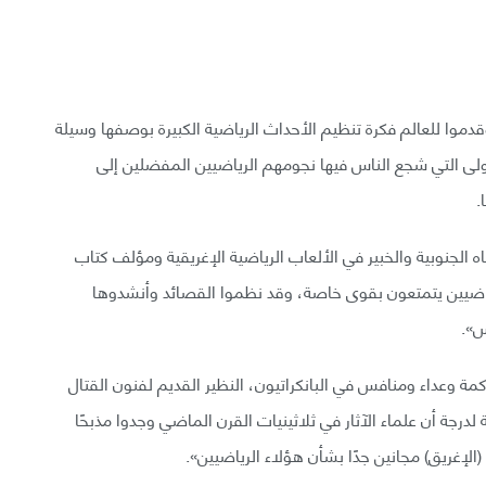
أول ألعاب أولمبية رسمية عام 776 ق.م، وقدموا للعالم فكرة تنظيم الأحداث الرياضية الكبيرة بوصفها وسيلة
أولى التي شجع الناس فيها نجومهم الرياضيين المفضلين إلى
.
ه الجنوبية والخبير في الألعاب الرياضية الإغريقية ومؤلف كتاب
الرياضيين يتمتعون بقوى خاصة، وقد نظموا القصائد وأنشدوها
س».
وعداء ومنافس في البانكراتيون، النظير القديم لفنون القتال
 لدرجة أن علماء الآثار في ثلاثينيات القرن الماضي وجدوا مذبحًا
الإغريق) مجانين جدًا بشأن هؤلاء الرياضيين».