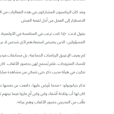
وقد كان الرياضيون المشاركون في هذه الفعاليات من ال
الاضطرار إلى العمل من أجل لقمة العيش.
يقول لانت: «إذا كنت ترغب في المنافسة في الأولمبياد
المسؤولين، الذين يفترض استبعادهم لأي شخص لا يرق
لم يعرف الإغريق الرياضات الجماعية، بل مسابقات فردي
للنساء المتزوجات، فلم يُسمح لهن بحضور الألعاب. كان
تنكرت في هيئة مدرب ذكر حتى تتمكن من مشاهدة مباراة 
تذكر جيانوبولو: «عندما قُبِض عليها، دافعت عن نفسها ب
كان لها أب وثلاثة أشقاء وابن وابن أخ فازوا فيما بينه
طُلب من المدربين حضور الألعاب وهم عراة».