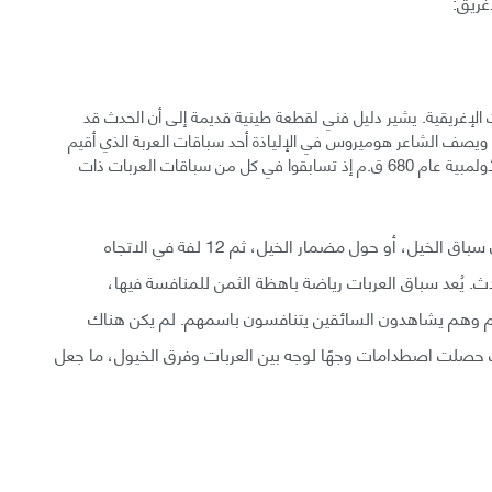
غريق:
ت الإغريقية. يشير دليل فني لقطعة طينية قديمة إلى أن الحدث قد
عصر اليونان الموكيانية من 1600 إلى 1100 ق.م، ويصف الشاعر هوميروس في الإلياذة أحد سباقات العربة الذي أقيم
في جنازة فطرقل. أضيف السائقون لأول مرة في الألعاب الأولمبية عام 680 ق.م إذ تسابقوا في كل من سباقات العربات ذات
وفقًا لستيفن ميلر، تألف السباق من 12 لفة حول ميدان سباق الخيل، أو حول مضمار الخيل، ثم 12 لفة في الاتجاه
 يُعد سباق العربات رياضة باهظة الثمن للمنافسة فيها،
تهم وهم يشاهدون السائقين يتنافسون باسمهم. لم يكن هناك
صلت اصطدامات وجهًا لوجه بين العربات وفرق الخيول، ما جعل