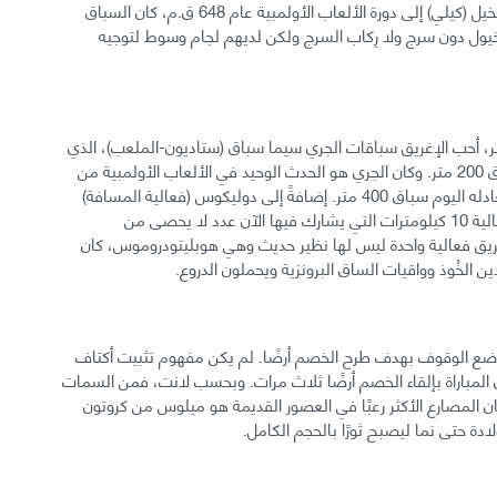
وبحسب كتاب ميلر أُضيف الراكبان المتنافسان على ظهور الخيل (كيلي) إلى دورة الألعاب الأولمبية عام 648 ق.م، كان السباق
ركبون الخيول دون سرج ولا رِكاب السرج ولكن لديهم لجام وسوط لتوجيه
يلر، أحب الإغريق سباقات الجري سيما سباق (ستاديون-الملعب)، الذي
سمي على اسم وحدة قياس قديمة، يتوافق معه اليوم سباق 200 متر. وكان الجري هو الحدث الوحيد في الألعاب الأولمبية من
776 إلى 726 ق.م. وأضاف الإغريق لاحقًا دياولوس الذي يعادله اليوم سباق 400 متر. إضافةً إلى دوليكوس (فعالية المسافة)
الذي كان طوله بين 7.5 و 9 كيلومترات والمشابه تقريبًا لفعالية 10 كيلومترات التي يشارك فيها الآن عدد لا يحصى من
غريق فعالية واحدة ليس لها نظير حديث وهي هوبليتودروموس، كان
 الخُوذ وواقيات الساق البرونزية ويحملون الدروع.
وضع الوقوف بهدف طرح الخصم أرضًا. لم يكن مفهوم تثبيت أكتاف
المباراة بإلقاء الخصم أرضًا ثلاث مرات. وبحسب لانت، فمن السمات
كان المصارع الأكثر رعبًا في العصور القديمة هو ميلوس من كروتون
دة حتى نما ليصبح ثورًا بالحجم الكامل.