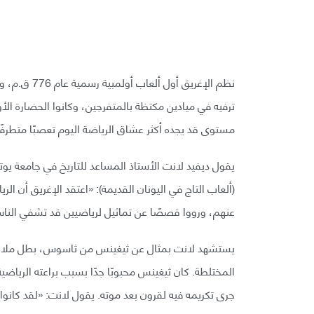
نظم الإغريق 
ترفيه في ميادين مكتظة بالمتفرجين، وكانوا الحضارة ال
مستوى قد يجده أكثر عشاق الرياضة اليوم تعصبًا متطرفًا
يقول ديفيد لانت الأستاذ المساعد للتاريخ في جامعة يوتا
(ألعاب التاج في اليونان القديمة): «اعتقد الإغريق أن 
عنهم، ورووا قصصًا عن تماثيل لرياضيين قد تشفي النا
يستشهد لانت بمثال عن ثيغينس من ثاسوس، بطل ملاكمة 
المختلطة. كان ثيغينس محبوبًا جدًا بسبب براعته الرياضية
جرى تكريمه فيه لقرون بعد موته. يقول لانت: «لقد كانوا (