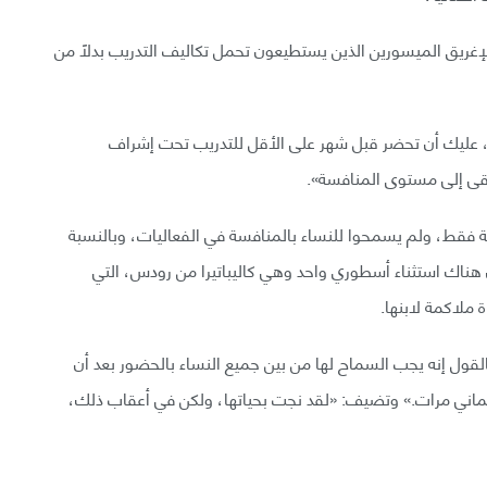
إغريق الميسورين الذين يستطيعون تحمل تكاليف التدريب بدلًا من
، عليك أن تحضر قبل شهر على الأقل للتدريب تحت إشراف
ى إلى مستوى المنافسة».
ة فقط، ولم يسمحوا للنساء بالمنافسة في الفعاليات، وبالنسبة
 هناك استثناء أسطوري واحد وهي كاليباتيرا من رودس، التي
ملاكمة لابنها.
القول إنه يجب السماح لها من بين جميع النساء بالحضور بعد أن
م ثماني مرات.» وتضيف: «لقد نجت بحياتها، ولكن في أعقاب ذلك،