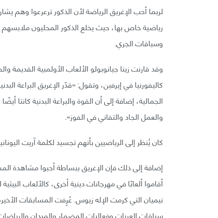
لربما أحب الإغريق الرياضة لأن الذكور ترعرعوا وهم يشار
رياضية خاص بها، حيث يخلع الذكور المحليون ملابسهم و
وسباقات الجري.
وقد قارنت زينا جيانوبولو الألعاب الأولمبية القديمة و
كاليفورنيا في إيرفين، وتقول: «قدّر الإغريق البراعة البد
الجمالية، إضافة إلى أن القوة والبراعة البدنية كانتا أيض
والعمل الجاد والتفاني في الفوز».
كان يُنظر إلى الرياضيين بأنهم تجسيد لكلمة آريت اليونانية
إضافة إلى ذلك فإن الإغريق ببساطة أحبوا مشاهدة المسا
أقاموا ألعابًا في مهرجانات دينية أخرى، كالألعاب البيثية
نيميان التي كرمت الإله زيوس. عُرِفت المسابقات الأخي
سباقات العربات وفعاليات المضمار والميدان والرياضات ا