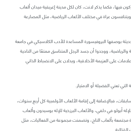
كون فيها، فكما يذكر لانت، كان لكل مدينة إغريقية ميدان ألعاب
يتنافسون عراة في مختلف الألعاب الرياضية، مثل المصارعة
الحديثة بوصفها البروفيسورة المساعدة للأدب الكلاسيكي في جامعة
نية والرياضية، ووجدوا أن جسد الرجل المتناسق ممتعًا من الناحية
ًا علامات على العزيمة الأخلاقية، ويدلان على الانضباط الذاتي
 التي تعني الفضيلة أو الامتياز.
بقات، فبالإضافة إلى إقامة الألعاب الأولمبية كل أربع سنوات،
 للإله أبولو في دلفي، والألعاب البرزخية للإله بوسيدون وألعاب
رة مجتمعة بألعاب التاج، وتضمنت مجموعة من الفعاليات، مثل
لقتالية.