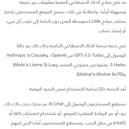
قد تنتج نماذج الذكاء الاصطناعي المعنية معلومات غير دقيقة
وبسهولة أيضًا، وانطلاقًا من ذلك، يسمح الموقع للمستخدمين باختبار
مختلف نماذج LLMs متوسطة المدى دون الحاجة إلى تثبيت أي شيء
أو إنشاء حساب.
تتيح خدمة دردشة الذكاء الاصطناعي الخاصة بداك داك جو حاليًا
الوصول إلى GPT-3.5 Turbo من OpenAI، وAnthropic's Claude
3 Haiku، ونموذجين مفتوحي المصدر وهما (Meta's Llama 3)
و(Mistral's Mixtral 8x7B).
تُعد الخدمة حاليًا مجانية الاستخدام ضمن الحدود اليومية.
يستطيع المستخدمون الوصول إلى AI Chat عبر محرك بحث داك داك
جو، أو عبر الروابط المباشرة للموقع، أو باستخدام اختصارات (!ai) أو
(!chat) في حقل البحث، ويستطيع المستخدمون أيضًا الذين لديهم