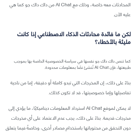
المحادثات معه خاصة، وذلك مع AI Chat من داك داك جو كما هي
عليه الآن.
لكن ما فائدة محادثات الذكاء الاصطناعي إذا كانت
مليئة بالأخطاء؟
كما تنص داك داك جو نفسها في سياسة الخصوصية الخاصة بها بموجب
طبيعتها، فإن AI Chat تُنشئ نصًا بمعلومات محدودة.
بناءً على ذلك، إن المخرجات التي تبدو كاملة أو دقيقة، إما من ناحية
تفاصيلها وإما خصوصيتها، قد لا تكون كذلك.
لا يمكن لموقع AI Chat استرداد المعلومات ديناميكيًا، ما يؤدي إلى
مخرجات قديمة. بناءً على ذلك، يجب عدم الاعتماد على أي مخرجات
دون التحقق من محتوياتها باستخدام مصادر أخرى، وخاصةً فيما يتعلق