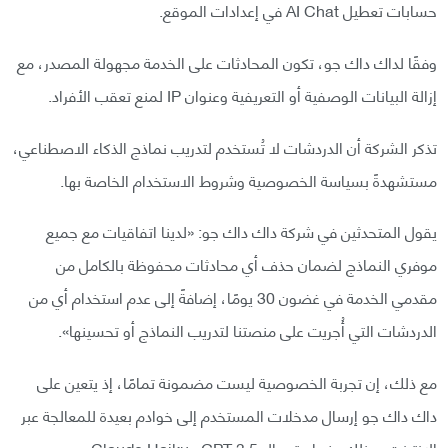
حسابات تعطيل AI Chat في إعدادات الموقع.
وفقًا لداك داك جو، تكون المحادثات على الخدمة مجهولة المصدر، مع
إزالة البيانات الوصفية أو التعريفية وعنوان IP لمنع تعقب الأفراد.
تذكر الشركة أن الدردشات لا تُستخدم لتدريب نماذج الذكاء الاصطناعي،
مستشهدةً بسياسة الخصوصية وشروط الاستخدام الخاصة بها.
يقول المتحدثين في شركة داك داك جو: «لدينا اتفاقيات مع جميع
موفري النماذج لضمان حذف أي محادثات محفوظة بالكامل من
مقدمي الخدمة في غضون 30 يومًا، إضافةً إلى عدم استخدام أي من
الدردشات التي أُجريت على منصتنا لتدريب النماذج أو تحسينها».
مع ذلك، إن تجربة الخصوصية ليست مضمونة تمامًا، إذ يتعين على
داك داك جو إرسال مدخلات المستخدم إلى خوادم بعيدة للمعالجة عبر
الإنترنت، وذلك عند استعمال GPT-3.5 وClaude Haiku.