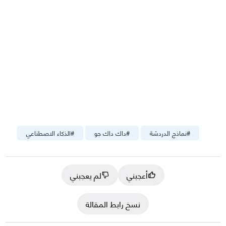
#
نماذج الدردشة
#
داك داك جو
#
الذكاء الاصطناعي
أعجبني
لم يعجبني
نسخ رابط المقالة