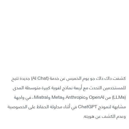
كشفت داك داك جو يوم الخميس عن خدمة (AI Chat) جديدة تتيح
للمستخدمين التحدث مع أربعة نماذج لغوية كبيرة متوسطة المدى
(LLMs) من OpenAI وAnthropic وMeta وMistral، في واجهة
مشابهة لنموذج ChatGPT في أثناء محاولة الحفاظ على الخصوصية
وعدم الكشف عن هويته.