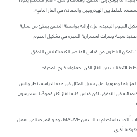
 المعقدة للخلط بين الهيدروجين والمعادن في الغاز الناتج».
شكيل النجوم الجديدة، فإن إزالته بواسطة التدفق يبطئ من عملية
ي تحديد سرعة وفترات استمرارية المجرة في تشكيل النجوم.
لط التدفقات بين الغاز الذي يحملونه خارج المجرة».
 مزاياها وعيوبها. على سبيل المثال في هذه الدراسة، نظر واتس
يميائية في التدفق، لكن قياس كتلة الغاز أكثر غموضًا. سيدرسون
.
الخريطة ذات الدقة العالية التي تكشف عن هذه المعلومات أُنتِجَت باستخدام بيانات من MAUVE، وهو قمر صناعي يعمل
كوكبة أخرى.