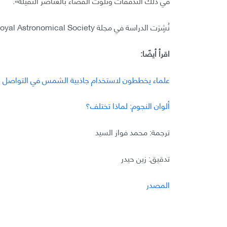
في ذلك التدفقات وتلوث الفضاء بالعناصر الثقيلة».
نُشِرَت الدراسة في مجلة Monthly Notices of the Royal Astronomical Society.
اقرأ أيضًا:
علماء يخططون لاستخدام جاذبية الشمس في التواصل بي
ألوان النجوم: لماذا تختلف؟
ترجمة: محمد فواز السيد
تدقيق: زين حيدر
المصدر