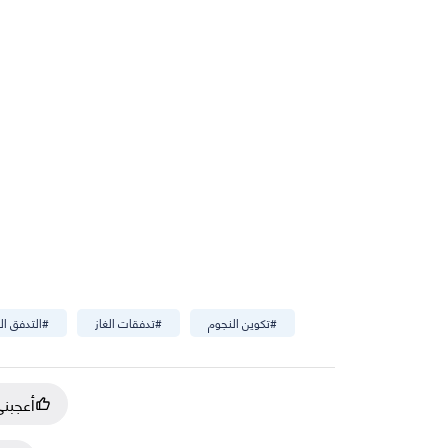
#
تكوين النجوم
#
تدفقات الغاز
#
التدفق ال
أعجبن