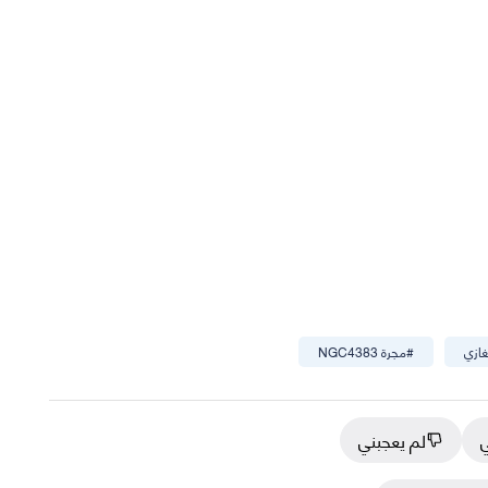
غازي
#
مجرة NGC4383
ي
لم يعجبني