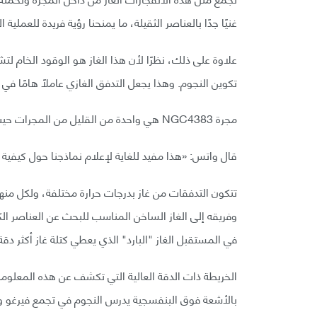
غنيًا جدًا بالعناصر الثقيلة، ما يمنحنا رؤية فريدة للعملية
علاوة على ذلك، نظرًا لأن هذا الغاز هو الوقود الخام لت
تكوين النجوم. وهذا يجعل التدفق الغازي عاملًا هامًا ف
مجرة NGC4383 هي واحدة من القليل من المجرات حيث تمكن الباحثون من قياس العناصر الكيميائية في التدفق.
قال واتس: «هذا مفيد للغاية لإعلام نماذجنا حول كيفية خ
تتكون التدفقات من غاز بدرجات حرارة مختلفة، ولكل منها
وفريقه إلى الغاز الساخن المناسب للبحث عن العناصر الك
في المستقبل الغاز "البارد" الذي يعطي كتلة غاز أكثر دقة
بالأشعة فوق البنفسجية يدرس النجوم في تجمع فيرغو و