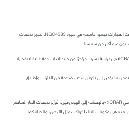
نحو 50 إلى 60 مليون سنة ضوئية بعيدًا عن الأرض، تحدث انفجارات نجمية غامضة في مجرة NGC4383. تتميز تدفقات
كشف باحثون من المركز الدولي لعلم الفلك الإذاعي (ICRAR) في دراسة نشرت مؤخرًا عن خريطة ذات دقة عالية لانفجارات
ة تنفجر، ما يؤدي إلى تكوين سحب ضخمة من الغازات وإطلاق
قال آدم واتس الباحث الرئيسي في الدراسة وزميل بحثي في ICRAR: «بالإضافة إلى الهيدروجين، تُوزّع تدفقات الغاز العناصر
ن. هذه هي مكونات البناء لكواكب مثل الأرض، وللحياة كما