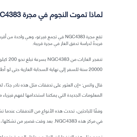
لماذا تموت النجوم في مجرة NGC4383 ؟
تقع مجرة NGC4383 في تجمع فيرغو، وهي واحد
فريدةً لدراسة تدفق الغاز في مجرة قريبة.
تنفجر ال
20000 سنة للسفر إلى نهاية السحابة الغازية حتى لو أطلقوا صاروخًا بسرعة الضوء.
قال واتس: «إن العثور على تدفقات مثل هذه نادر جدًا، 
المعلومات الجديدة التي يمكننا استخدامها لفهم فيزياء م
وفقًا للباحثين، تحدث هذه الأنواع من التدفقات عندما ت
في مركز هذه NGC4383. بعد وقت قصير من تشكلها، تنفجر أكبر النجوم بإشراق في شكل مستعر أعظم أو سوبرنوفا.
تجمع مثل هذه الانفجارات الغاز من داخل المجرة وتحمله 