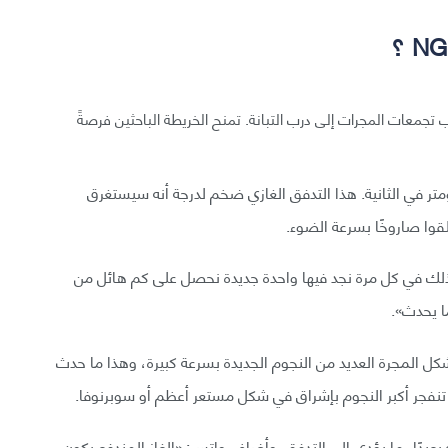
ة من أقرب تجمعات المجرات إلى درب التبانة. تمنح الخريطة الباحثين فرصةً
غازات من NGC4383 بسرعة تبلغ نحو 200 كيلومتر في الثانية. هذا التدفق الغازي ضخم لدرجة أنه سيستغرق
لذلك في كل مرة نجد فيها واحدة جديدة نحصل على كم هائل من
ا يحدث».
شكل المجرة العديد من النجوم الجديدة بسرعة كبيرة، وهذا ما حدث
بعيدًا، ما يؤدي إلى التدفق. وأضاف واتس: «الغاز المندفع يكون