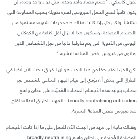
تقول كاسكي : "جسم مضاد واحد وحده، مثل دواء واحد وحده، لن
يكون كافياً لقمع الحمل الفيروسي لفترة طويلة بسبب المقاومة التي
ستنشأ. ولكن حتى إذا كانت هناك حاجة جرعات شهرية مستمرة من
الأجسام المضادة، وسيكون هذا لا يزال أقل كثافة من الكوكتيل
اليومي من الأدوية التي يتم تناولها حاليا من قبل الأشخاص الذين
يعانون من فيروس نقص المناعة البشرية."
لكن الجزء المثير حقاً من هذا البحث هو أن الفريق يبحث الآن أيضا في
الطرق التي يمكن أن تؤدي إلى قيام الجهاز المناعي للشخص غير
مصاب بتوليد هذه الأجسام المضادة المُحيّدة على نطاق واسع
broadly neutralising antibodies - لتمهيد الطريق لفعالية لقاح
ضد فيروس نقص المناعة البشرية.
وهناك حاجة إلى مزيد من البحث الآن للعمل على ما إذا كانت الأجسام
المضادة المُحيّدة على نطاق واسع broadly neutralising