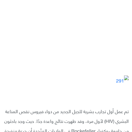
تم عمل أول تجارب بشرية للجيل الجديد من دواء فيروس نقص المناعة
البشري (HIV) لأول مرة، وقد ظهرت نتائج واعدة جدًا. حيث وجد باحثون
من جامعة روكفيلر Rockefeller في الولايات المتّحدة أن جرعة منفردة