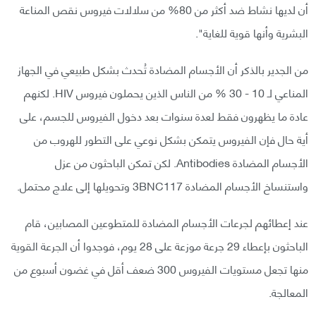
أن لديها نشاط ضد أكثر من 80% من سلالات فيروس نقص المناعة
البشرية وأنها قوية للغاية".
من الجدير بالذكر أن الأجسام المضادة تُحدث بشكل طبيعي في الجهاز
المناعي لـ 10 - 30 % من الناس الذين يحملون فيروس HIV. لكنهم
عادة ما يظهرون فقط لعدة سنوات بعد دخول الفيروس للجسم، على
أية حال فإن الفيروس يتمكن بشكل نوعي على التطور للهروب من
الأجسام المضادة Antibodies. لكن تمكن الباحثون من عزل
واستنساخ الأجسام المضادة 3BNC117 وتحويلها إلى علاج محتمل.
عند إعطائهم لجرعات الأجسام المضادة للمتطوعين المصابين، قام
الباحثون بإعطاء 29 جرعة موزعة على 28 يوم، فوجدوا أن الجرعة القوية
منها تجعل مستويات الفيروس 300 ضعف أقل في غضون أسبوع من
المعالجة.