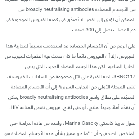
من الأجسام المضادة broadly neutralising antibodies من
الممكن أن تؤدي إلى نقص لا يُصدّق في كمية الفيروس الموجودة في
دم المصاب يصل إلى 300 ضعف.
على الرغم من أن الأجسام المضادة قد استخدمت مسبقاً لمحاربة هذا
الفيروس، إلا أن الفيروس دائماً ما كان تحدث فيه الطفرات للتهرب من
الخلايا المناعية. لكن هذا الجسم المضاد الجديد، الذي يدعى
3BNC117، لديه القدرة على قتل مجموعة من السلالات الفيروسية،
تشير المرحلة الأولى من التجارب السريرية إلى أن الأجسام المضادة
المحيّدة على نطاق واسع broadly neutralising antibodies يمكن
أن تقدّم أملاً جديداً لعلاج، أو حتى لقاح، فيروس نقص المناعة HIV.
تقول مارينا كاسكي Marina Cascky، واحدة من قادة الدراسة -في
الملخص الصحفي- أن : "ما هو مميز بشأن هذه الأجسام المضادة هو