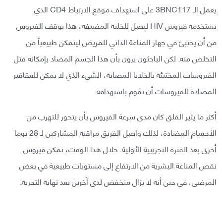
يعمل الـ 3BNC117 على استهداف موقع الارتباط CD4 الذي
يستخدمه فيروس HIV ليصل للخلية المضيفة، هذا يوقف الفيروس
من أن يختبئ في جهاز المناعة الذاتي للمريض ليتمكن طبيعياً من
التخلص منه. لكن الباحثون يرون بأن هذا الجسم المضاد بإمكانه قتل
الفيروسات المختبئة بالخلايا المصابة، الشيء الذي لا يمكن للعقاقير
المضادة للفيروسات أن تقوم باستهدافه.
أكثر ما يثير القلق كان مدى سرعة الفيروس بأن يتحور للتهرب من
الأجسام المضادة، لذلك واصل الفريق مراقبة المشاركين لـ 28 يوما
أخرى بعد الفترة التجريبية الأولية. خلال هذا الوقت، تمكن فيروس
نقص المناعة البشرية من الارتفاع إلى مستويات طبيعية في بعض
المرضى، في حين أنه لا يزال منخفض لدى آخرين بعد نهاية التجربة.