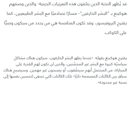
قد يُظهر النخبة الذين يتلقون هذه التعزيزات الجينية- والذين وصفهم
هوكينغ بـ "البشر الخارقين"- مسارًا تصادميًا مع البشر الطبيعيين، كما
يقترح البروفيسور، وقد تكون المنافسة هي من يحدد من سيكون وصيًّا
على الكوكب.
يقترح هوكينغ بقوله: «عندما يظهر البشر الخارقون، سيكون هناك مشاكل
سياسيّة كبيرة مع البشر غير المحسّنين، والذين لن تكون لهم القدرة على
المجاراة، من المحتمل أنهم سينفُقون، أو يصبحون غير مهمين. وسيصبح هناك
سباق بين الكائنات المصممة ذاتيًا؛ تلك الكائنات التي تسعى لتحسين نفسها إلى
نسبة غير محدودة».