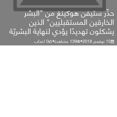
حذّر ستيفن هوكينغ من "البشر
الخارقين المستقبليين" الذين
يشكلون تهديدًا يؤدي لنهاية البشريّة
15 نوفمبر 2018
139
مشاهدة
0
اعجاب
•
•