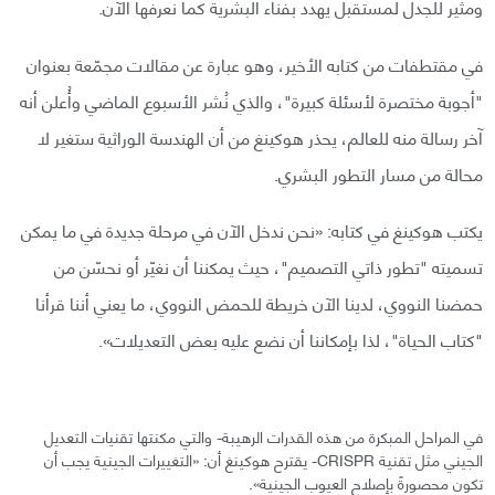
ومثير للجدل لمستقبل يهدد بفناء البشرية كما نعرفها الآن.
في مقتطفات من كتابه الأخير، وهو عبارة عن مقالات مجمّعة بعنوان
"أجوبة مختصرة لأسئلة كبيرة"، والذي نُشر الأسبوع الماضي وأُعلن أنه
آخر رسالة منه للعالم، يحذر هوكينغ من أن الهندسة الوراثية ستغير لا
محالة من مسار التطور البشري.
يكتب هوكينغ في كتابه: «نحن ندخل الآن في مرحلة جديدة في ما يمكن
تسميته "تطور ذاتي التصميم"، حيث يمكننا أن نغيّر أو نحسّن من
حمضنا النووي، لدينا الآن خريطة للحمض النووي، ما يعني أننا قرأنا
"كتاب الحياة"، لذا بإمكاننا أن نضع عليه بعض التعديلات».
في المراحل المبكرة من هذه القدرات الرهيبة- والتي مكنتها تقنيات التعديل
الجيني مثل تقنية CRISPR- يقترح هوكينغ أن: «التغييرات الجينية يجب أن
تكون محصورةً بإصلاح العيوب الجينية».