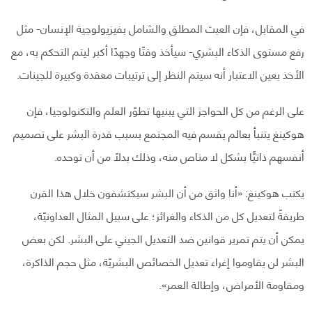
في المقابل، فإن العبث المطلق والشامل بفيزيولوجية الإنسان- مثل
رفع مستوى الذكاء البشري- سيأخذ وقتًا وجهدًا أكبر ليتم التحكم به، مع
الأخذ بعين الاعتبار أنه سيتم النظر إلى ترتيبات معقدة وكبيرة للجينات.
على الرغم من كل الحواجز التي يبنيها تطوّر العلم والتكنولوجيا، فإن
هوكينغ يتنبأ بعالم يقسم فيه المجتمع بسبب قدرة البشر على تصميم
أنفسهم ذاتيًّا بشكل لا مناص منه، وذلك بدلًا من أن توحده.
يكتب هوكينغ: «أنا واثق من أن البشر سيكتشفون خلال هذا القرن
طريقةً لتعديل كل من الذكاء والغرائز؛ على سبيل المثال العداونيّة،
يمكن أن يتم تمرير قوانين ضد التعديل الجيني على البشر. لكن بعض
البشر لن يقاوموا إغراء تعديل الخصائص البشريّة، مثل حجم الذاكرة،
ومقاومة الأمراض، وإطالة العمر».