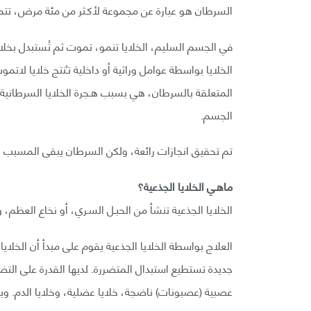
السرطان هو عبارة عن مجموعة لأكـثر من مئة مرض، تتميّ
في الجسم السليم، الخلايا تنمو، تموت ثم تُستبدل بخلايا
الخلايا بواسطة عوامل وراثية أو داخلية تـُنتج خلايا لاتم
المتعلقة بالسرطان، هي بسبب هـجرة الخلايا السرطانية 
الجسم.
تم تحقيق انجازات رائعة، ولكن السرطان يبقى المسبب الر
ماهـي الخلايا الجذعية؟
الخلايا الجذعية تنشأ من الحبـل السـري، أو نخاع العظم،
العلاج بواسطة الخلايا الجذعية يقوم على مبدأ أن الخلايا
جديدة تستطيع استبدال المتضررة. لديها القدرة على الت
عصبية (عصبونات) ناضجة، خلايا عضلية، وخلايا الدم. 