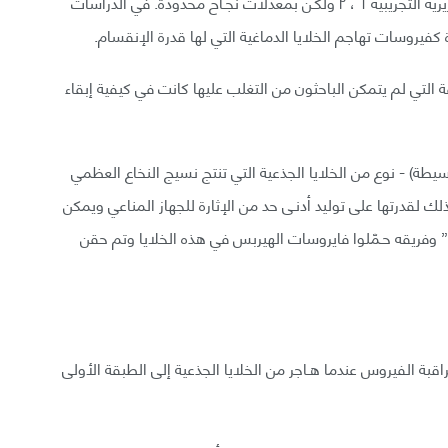
الفيروسات القاتلة للسرطان تم ادخالها في الأطوار السريرية التجريبية ١ ، ٢ ولكـن بمعدلات نجـاح محدودة. في الدراسات
 كفيروسات تهاجم الخلايا الدماغية التي لها قدرة الإنقسام.
 التي لم يتمكن الباحثون من التغلب عليها كانت في كيفية إبقاء
سيطة) - نوع من الخلايا الجذعية التي تنتج نسيج النخاع العظمي
ك لقدرتها على توليد أدنـى حد من الإثارة للجهاز المناعي ويمكن
وفريقه حـمّلوا فايروسات الهيربس في هذه الخلايا وتم حقن
ة الفيروس عندما هـاجر من الخلايا الجذعية إلى الطبقة الأولى