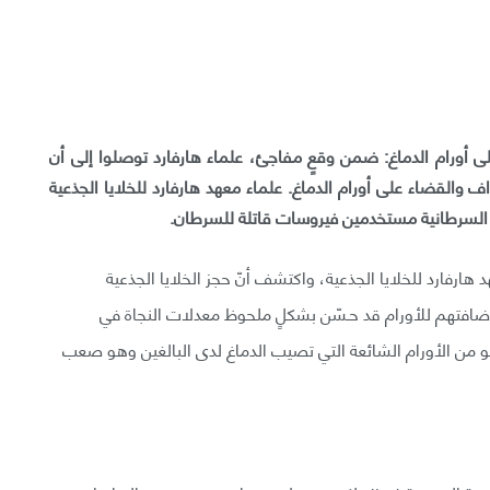
 أورام الدماغ: ضمن وقعٍ مفاجئ، علماء هارفارد توصلوا إلى أن
ف والقضاء على أورام الدماغ. علماء معهد هارفارد للخلايا الجذعية
ا السرطانية مستخدمين فيروسات قاتلة للسرطان.
ارفارد للخلايا الجذعية، واكتشف أنّ حجز الخلايا الجذعية
ضافتهم للأورام قد حـسّن بشكلٍ ملحوظ معدلات النجاة في
ن حاملة لسرطان glioblastoma multiforme وهو من الأورام الشائعة التي تصيب الدماغ لدى البالغين وهو صعب