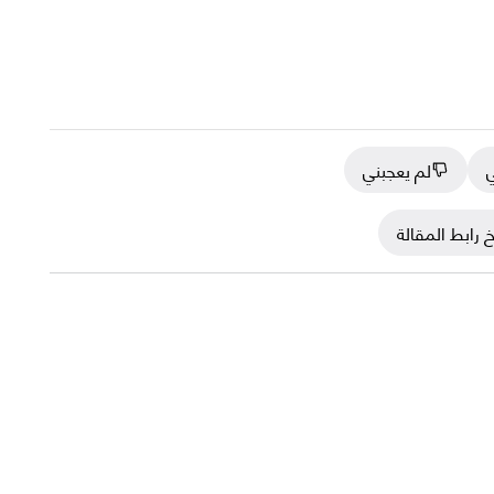
ي
لم يعجبني
 رابط المقالة