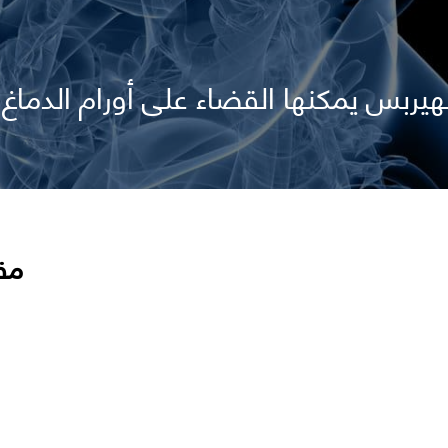
يربس يمكنها القضاء على أورام الدماغ
مق