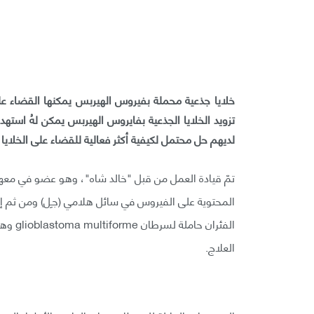
خلايا جذعية محملة بفيروس الهيربس يمكنها القضاء على
تزويد الخلايا الجذعية بفايروس الهيربس يمكن لهُ استهدا
لديهم حل محتمل لكيفية أكثر فعالية للقضاء على الخلاي
تمّ قيادة العمل من قبل "خالد شاه"، وهو عضو في معهد ه
المحتوية على الفيروس في سائل هلامي (جـِل) ومن ثم إ
الفئرا
العلاج.