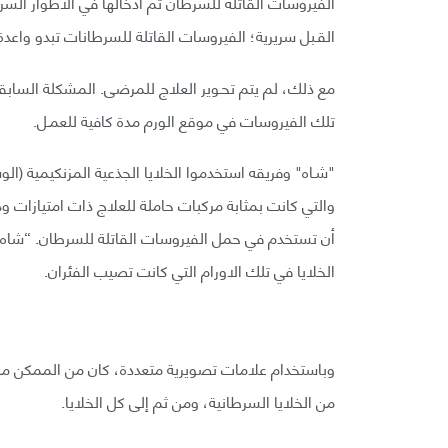
القـبل سريرية؛ الفيروسات القاتلة للسرطانات تبدو واعدة
مع ذلك، لم يتم تحـوير العلاج للمرضى. المشكلة السابقة
تلك الفيروسات في موقع الورم مدة كافية للعمـل.
"شـاه" وفريقه استخدموا الخلايا الجذعية المزنكيمية (الو
والتي كانت بمثابة مركبات حاملة للعلاج ذات امتيازات وذل
أن تستخدم في حمل الفيروسات القاتلة للسرطان. “شاه” 
الخلايا في تلك الاورام التي كانت تصيب الفئران.
وباستخدام علامات تصويرية متعددة، كان من الممكن مراقب
من الخلايا السرطانية، ومن ثم إلى كل الخلايا.