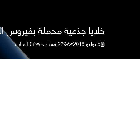
خلايا جذعية محملة بفيروس اله
5 يوليو 2016
229
مشاهدة
0
اعجاب
•
•