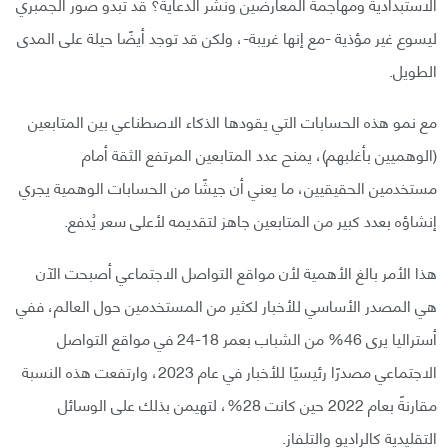
الاستبدادية ومهاجمة المعارضين ونشر الدعاية؟ قد تبدو صور الجمبري
ليسوع غير مؤذية -مع إنها غريبة-، ولكن قد توجد أيضًا حيلة على المدى
الطويل.
مع نمو هذه الحسابات التي يقودها الذكاء الاصطناعي بين المتابعين
(الوهميين بأغلبهم)، يمنح عدد المتابعين المرتفع الثقة أمام
مستخدمين الحقيقيين، ما يعني أن جيشًا من الحسابات الوهمية يجري
إنشاؤه بعدد كبير من المتابعين جاهز لتقديمه لأعلى سعر يُدفع.
هذا الأمر بالغ الأهمية لأن مواقع التواصل الاجتماعي أصبحت الآن
هي المصدر الأساسي للأخبار لكثير من المستخدمين حول العالم، ففي
أستراليا يرى 46% من الشباب بعمر 18-24 في مواقع التواصل
الاجتماعي مصدرًا رئيسيًا للأخبار في عام 2023، وارتفعت هذه النسبة
مقارنةً بعام 2022 حين كانت 28%، لتهيمن بذلك على الوسائل
التقليدية كالراديو والتلفاز.