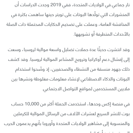
نار جماعي في الولايات المتحدة، ففي 2019 وجدت الدراسات أن
المنشورات التي تولّدها البوتات على تويتر حينها ساهمت بكثرة في
المناقشة العامة، وعملت على تضخيم الحكايات المحتملة ذات الصلة
بالأحداث المتطرفة أو تشويهها.
وقد انتشرت حديثًا عدة حملات تضليل واسعة موالية لروسيا، وسعت
إلى إفشال دعم أوكرانيا وترويج المشاعر الموالية لروسيا. وقد كشف
ذلك جهود منسقة من النشطاء والصحفيين، إذ وضّحوا استخدام
البوتات والذكاء الاصطناعي لإنشاء معلومات مغلوطة ونشرها بين
ملايين المستخدمين لمواقع التواصل الاجتماعي.
في منصة إكس وحدها، استخدمت الحملة أكثر من 10,000 حساب
بوت للنشر السريع لعشرات الآلاف من الرسائل الموالية للكرملين
والمنسوبة إلى مشاهير الولايات المتحدة وأوروبا بأنهم يدعمون الحرب
المستمرة ضد أوكرانيا.