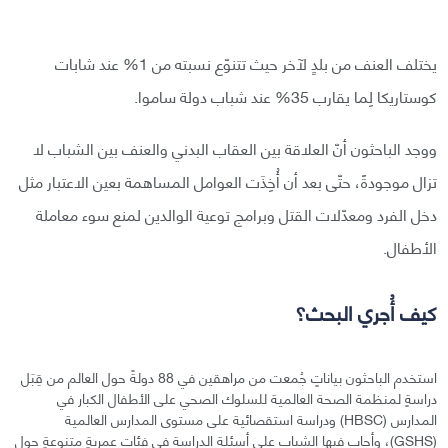
يختلف العنف من بلدٍ لآخر حيث تتنوّع نسبته من 1% عند شابات
كوستاريكا لِما يقارب 35% عند شباب دولة ساموا.
ووجد الباحثون أنّ العلاقة بين العقاب البدني والعنف بين الشباب لا
تزال موجودةً، حتّى بعد أن أُخِذَت العوامل المساهمة بعين الاعتبار مثل
دخل الفرد ومعدّلات القتل وبرامج توعية الوالدين لمنع سوء معاملة
الأطفال.
كيف أُجري البحث؟
استخدم الباحثون بياناتٍ جُمعت من مراهقين في 88 دولةً حول العالم من قِبَل
دراسةٍ لمنظمة الصحة العالمية للسلوك الصحي على الأطفال الكبار في
المدارس (HBSC) ودراسة استقصائية على مستوى المدارس العالمية
(GSHS)، وأجاب فيها الشباب على أسئلة الدراسة في فئاتٍ عمريةٍ متنوعةٍ حول