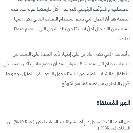
الاجتماعية والمؤلّف الرئيسي للدراسة: «كُلّ مايمكننا قوله عند هذه
النقطة هو أنّ الدول التي تمنع استخدام العقاب البدني يكون فيها
العنف بين الأطفال أقلّ انتشارًا من تلك الدول التي لا تضع قيودًا
لذلك».
وأضاف: «لكي نكون قادرين على إظهار تأثير القيود على العنف بين
الشباب نحتاج لأن نعود 4-8 سنواتٍ بعد أن نجمع بياناتٍ أكثر، وسنسأل
الأطفال والشباب المزيد من الأسئلة حول الأجواء في المنزل، وهو ما
خَجِل الباحثون من فعله كما هو مُتوقّع».
العِبر المُستقاة
كان العنف المُتكرّر بشكلٍ عامٍ أكثر شيوعًا عند الشباب الذكور (تقريبًا 10%) من
الشابات (تقريبًا3% ).