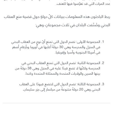
عدد المرات التي قد تعرَّضوا فيها للعنف.
ربط الباحثون هذه المعلومات ببيانات كلّ دولةٍ حول قضية منع العقاب
البدني وصُنّفت البلدان في ثلاث مجموعاتٍ وهي:
المجموعة الأولى: تضم الدول التي تمنع أيّ نوعٍ من العقاب البدني
في المنزل والمدرسة وهي 30 دولةً أغلبها في أوروبا وبأرقامٍ أصغر
في أمريكا الجنوبية وآسيا وإفريقيا.
المجموعة الثانية: تضم الدول التي تمنع العقاب البدني في
المدرسة ولكنّها لا تضع قيدًا عليه في المنزل وهي 38 دولةً من
بينها الصين والولايات المتحدة والمملكة المتحدة وكندا.
المجموعة الثالثة: تضم الدول التي لاتضع قيودًا على العقاب
البدني وهي 20 دولةً متنوعةً من ميانمار إلى جزر سليمان.