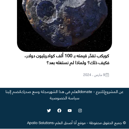
كويكب تقدّر قيمته بـ 100 ألف كوادريليون دولار،
فكيف ذلك؟ ولماذا لم نستغله بعد؟
9 مارس ، 2024
عن المشروع
للتبرع - donate
العلم في هذا الشهر
مجلة وسع صدرك
انضم إلينا
سياسة الخصوصية
©
جميع الحقوق محفوظة
-
موقع
أنا أصدق العلم
-
Apollo Solutions