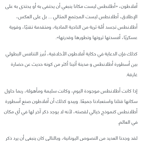
أفلاطون، «أطلنطس ليست مكانا ينبغي أن يحتفى به أو يحتذى به على
الإطلاق، أطلانطس ليست المجتمع المثالي ... بل على العكس،
أطلانطس تجسد أمَّة ثرية من الناحية المادية، ومتقدمة تقنيًا، وقوية
عسكريًا، أفسدتها ثروتها وتطورها وقدرتها».
كذلك فإن الدعاية في حكاية أفلاطون الأخلاقية، تُبرز التنافس البطولي
بين أسطورة أطلانطس و مدينة أثينا أكثر من كونه حديث عن حضارة
غارقة.
إذا كانت أطلانطس موجودة اليوم، وكانت سليمة ومأهولة، ربما حاول
سكانها قتلنا واستعبادنا جميعًا. ويبدو كذلك أن أفلاطون صنع أسطورة
أطلانطس كنموذج خيالي لقصته، لأنه لا يوجد ذكر آخر لها في أي مكان
في العالم.
لقد وجدنا العديد من النصوص اليونانية، وبالتالي كان ينبغي أن يرد ذكر