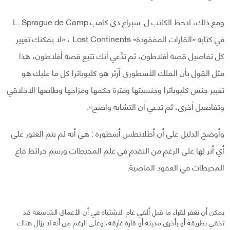
ومع ذلك، لاحظ الكاتب ل. سبراغ دي كامب L. Sprague de Camp
في كتابه «القارات المفقودة» Lost Continents ، «لا يمكنك تغيير
كل تفاصيل قصة أفلاطون، ثم تدَّعي أنك تتبع قصة أفلاطون، هذا
مثل القول بأن الملك الأسطوري آرثر هو كليوباترا كل ما عليك هو
تغيير جنس كليوباترا وجنسيتها وفترة حكمها ومزاجها وطابعها الأخلاقي
وتفاصيل أخرى، ثم تدعي أن التشابه واضح».
وأوضح الدليل على أن أطلانطس أسطورة : هي أنه لم يتم العثور على
أي أثر لها على الرغم من التقدم في علم المحيطات ورسم خرائط قاع
المحيطات في العقود الماضية.
يمكن أن نغفر لقراء ما قبل ألفي عام الاشتباه في أن الأعماق الشاسعة قد
تخفي بطريقة أو بأخرى مدينة أو قارة غارقة، وعلى الرغم من أنه لا يزال هناك