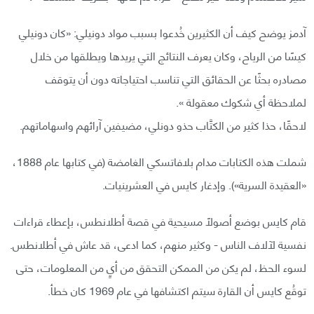
آدمز يوضح كيف أن الكثيرين خُدعوا بسبب مواد دونيلي: «كان دونيلي
كيسًا من الرياح، وكان يعرف النتائج التي يريدها ويطلقها من خلال
مصادره بحثًا عن الحقائق التي تناسب احتياجاته دون أن يتوقف
لملاحظة أي شكوك معقولة ».
لاحقًا، حذا كثير من الكتَّاب حذو دونلي، مضيفين آرائهم واسهاماتهم.
شملت هذه الكتابات مدام بلافاتسكي الغامضة (في كتابها عام 1888،
«العقيدة السرية»). وإدغار كايس في العشرينيات.
قام كايس بوضع أصولًا مسيحية في قصة أطلانطس، بإعطاء قراءات
نفسية لآلاف الناس - وكثير منهم، كما ادعى، قد عاش في أطلانطس.
لسوء الحظ، لم يكن من الممكن التحقق من أيٍ من المعلومات، حتى
توقُع كايس أن القارة سيتم اكتشافها في عام 1969 كان خطأ.