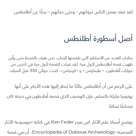
لقد فقد بعض الناس ثرواتهم - وحتى حياتهم – بحثًا عن أطلنطس.
أصل أسطورة أطلنطس
بخلاف العديد من الأساطير التي طمسها الزمان، نحن نعرف بالضبط متى وأين
ظهرت قصة أطلانطس لأول مرة. لقد قيلت القصة لأول مرة في اثنتين من
حوارات أفلاطون، « طيماوس » و «كريتياس»، كتبت حوالي 330 قبل الميلاد.
على الرغم من أن أطلنطس غالبًا ما يُنظر إليها هذه الأيام على أنها
يوتوبيا مليئة بالسلم، فإن الوصف الذي قدمه أفلاطون في حجته كان
مختلفًا تمامًا.
يوضح أستاذ علم الآثار كين فيدر Ken Feder في كتابه «موسوعة الآثار
المدمرة» Encyclopedia of Dubious Archaeology، أن في قصة