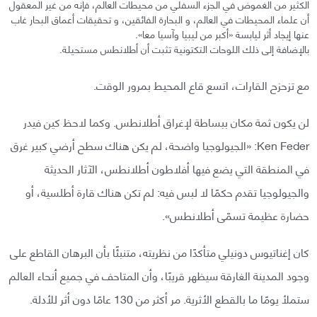
الكثير من الغموض في الجزء السفلي من محيطات العالم، فإنه من غير المعقول
أن علماء المحيطات في العالم، و البحارة الفائقين، و تحقيقات أعماق البحار غاب
عنها إيجاد أثر ليابسة «أكبر من ليبيا وآسيا معا».
بالإضافة إلى ذلك اللوحات التكتونية تثبت أن أطلانطس مستحيلة.
مع تزحزح القارات، اتسع قاع المحيط بمرور الوقت.
لن يكون ثمة مكان ببساطة لإغراق أطلانطس. وكما لاحظ كين فيدر
Ken Feder: «الجيولوجيا واضحة، لم يكن هناك سطح أرضي كبير غرق
في المنطقة التي يضع فيها أفلاطون أطلانطس، الآثار الحديثة
والجيولوجيا تقدم حكمًا لا لبس فيه: لم تكن هناك قارة أطلسية، أو
حضارة عظيمة تسمّى أطلانطس».
كان إغناتيوس دونيلي متأكدًا من نظريته، متنبئًا بأن البرهان القاطع على
وجود المدينة الغارقة سيظهر قريبًا، وأن المتاحف في جميع أنحاء العالم
ستملأ يومًا ما بالقطع الأثرية. مر أكثر من 130 عامًا دون أثر للأدلة.