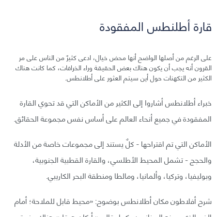
قارة أطلنطس المفقودة
على الرغم من أصلها الواضح أنها محض خيال، ادعى كثيرٌ من الناس على مر
القرون أنه يجب أن يكون هناك بعض الحقيقة وراء الخرافات، كما كانت هناك
الكثير من التكهنات حول أين سيتم العثور على أطلانطس.
خبراء أطلانطس أشاروا إلى الكثير من الأماكن التي قد تحوي القارة
المفقودة في جميع أنحاء العالم على أساس نفس مجموعة الحقائق.
الأماكن التي تم اقتراحها - كلٌ يستند إلى مجموعات خاصة من الأدلة
والحجج - تشمل المحيط الأطلسي، والقارة القطبية الجنوبية،
وبوليفيا، وتركيا، وألمانيا، ومالطا ومنطقة البحر الكاريبي.
شرح أفلاطون مكان أطلانطس بوضوح: «محيط قابل للملاحة؛ أمام
الفم الذي يعرفه اليونانيون، كما يقال، « أركان هرقل» هناك جزيرة