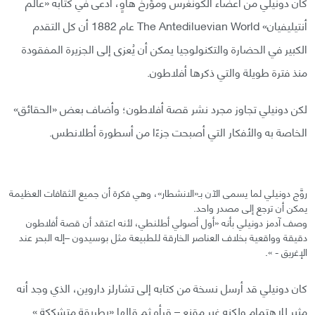
كان دونيلي من أعضاء الكونغرس ومؤرخ هاوٍ، ادعى في كتابه «عالم
أنتيليفيان» The Antediluevian World عام 1882 أن كل التقدم
الكبير في الحضارة والتكنولوجيا يمكن أن يُعزى إلى الجزيرة المفقودة
منذ فترة طويلة والتي ذكرها أفلاطون.
لكن دونيلي تجاوز مجرد نشر قصة أفلاطون؛ وأضاف بعض «الحقائق»
الخاصة به والأفكار التي أصبحت جزءًا من أسطورة أطلانطس.
روَّج دونيلي لما يسمى الآن بـ«الانشطار»، وهي فكرة أن جميع الثقافات العظيمة
يمكن أن ترجع إلى مصدر واحد.
وصف آدمز دونيلي بأنه «أول أصولي أطلنطي، لأنه اعتقد أن قصة أفلاطون
دقيقة وواقعية بخلاف العناصر الخارقة للطبيعة مثل بوسيدون –إله البحر عند
الإغريق - ».
كان دونيلي قد أرسل نسخة من كتابه إلى تشارلز داروين، الذي وجد أنه
مثير للاهتمام ولكنه غير مقنع – قرأه ثم قالها «بطريقة متشككة ».