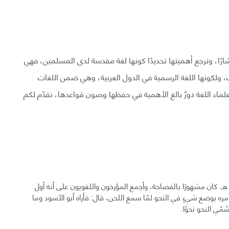
تشارًا، وترجع أهميتها تحديدًا كونها لغة مقدسة لدى المسلمين، فهي
ات، ولكونها اللغة الرسمية في الدول العربية، وهي ضمن اللغات
ماء اللغة دورٌ بالغ الأهمية في حفظها وصون قواعدها، نقدّم لكم
الم بن عمرو بن سفيان الدؤلي الكناني، المتوفى سنة 69 هـ. كان مشهورًا بالفصاحة، وأجمع المؤرخون واللغويون على أنه أول
ه بوضع شيءٍ في النحو لمّا سمع اللحن، قال: فأراه أبو الأسود وما
ّي النحو نحوًا.