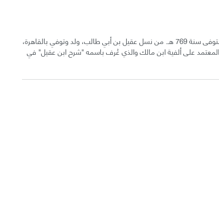
بهاء الدين عبد الله بن عبد الرحمن بن عبد الله بن عقيل، المتوفى سنة 769 هـ. من نسل عقيل بن أبي طالب، ولد وتوفي بالقاهرة،
المعتمد على ألفية ابن مالك والذي عُرف باسمه "شرح ابن عقيل" في