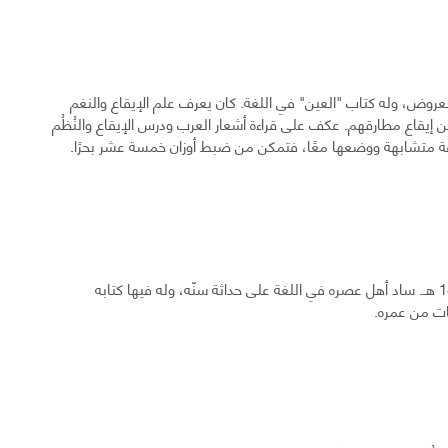
اضع علم العروض، وله كتاب "العين" في اللغة. كان يعرف علم الإيقاع والنغم
 إيقاع مطارقهم. عكف على قراءة أشعار العرب ودرس الإيقاع والنُظُم
ة متشابهة ووضعها معًا، فتمكن من ضبط أوزان خمسة عشر بحرًا.
عمرو بن عثمان بن قنبر الفارسي البصري، المتوفى سنة 180 هـ. ساد أهل عصره في اللغة على حداثة سنّه، وله فيها كتابه
يات من عمره.