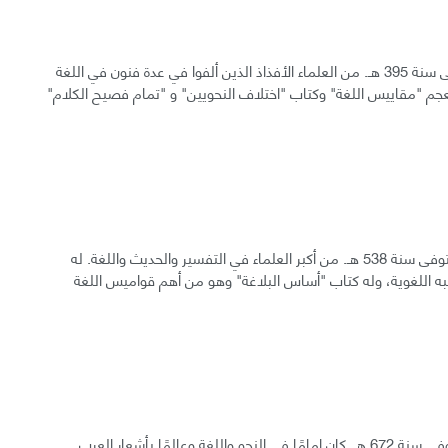
أبو الحسين أحمد بن فارس بن زكريا القزويني الرازي، المتوفى سنة 395 هـ. من العلماء الأفذاذ الذين ألفوا في عدة فنون في اللغة
جم "مقاييس اللغة" وكتاب "اختلاف النحويين" و "تمام فصيح الكلام"
محمود بن عمر بن محمد بن عمر الخوارزمي الزمخشري، المتوفى سنة 538 هـ. من أكبر العلماء في التفسير والحديث واللغة. له
يبه اللغوية، وله كتاب "أساس البلاغة" وهو من أهم قواميس اللغة
محمد بن عبد الله بن مالك الطائي الجياني الأندلسي، المتوفى سنة 672 هـ. كان إمامًا في النحو واللغة وعالمًا بأشعار العرب