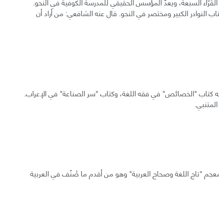
سدي الكوفي، المتوفى سنة 189 هـ. سابع القُرّاء السبعة، ويعدّ المؤسس الحقيقي للمدرسة الكوفية في النحو.
ب النوادر الكبير ومختصر في النحو. قال عنه الشافعي: من أراد أن
ح عثمان بن جني الموصلي، المتوفى سنة 392 هـ. له كتاب "الخصائص" في فقه اللغة، وكتاب "سر الصناعة" في الإعراب.
المتنبي.
لجوهري، المتوفى سنة 393 هـ. مؤلف معجم "تاج اللغة وصحاح العربية" وهو من أقدم ما صُنّف في العربية