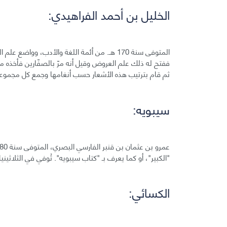
الخليل بن أحمد الفراهيدي:
المتوفى سنة 170 هـ. من أئمة اللغة والأدب، وو
ففتح له ذلك علم العروض وقيل أنه مرّ بالصفّارين فأخذه من
ثم قام بترتيب هذه الأشعار حسب أنغامها وجمع كل مجموع
سيبويه:
"الكبير"، أو كما يعرف بـ "كتاب سيبويه". تُوفي في الثلاثين
الكسائي: