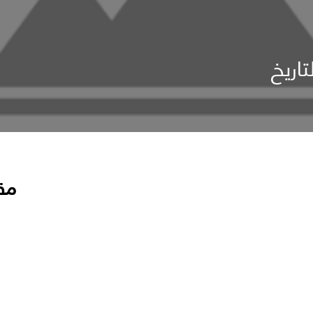
تاريخ
مق