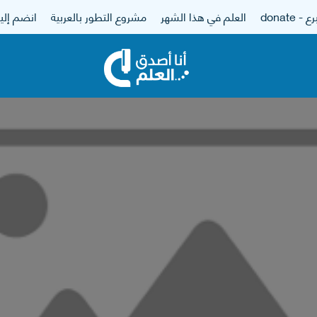
 - donate
العلم في هذا الشهر
مشروع التطور بالعربية
انضم إلين