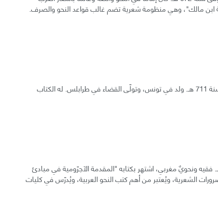
فية ابن مالك"، وهي منظومة شعرية تضم غالب قواعد النحو والصرف.
جمال الدين محمد بن مكرم بن منظور الأفريقي، المتوفى سنة 711 هـ. ولد في تونس، وتولّى القضاء في طرابلس. له الكتاب
 بن عبد الله بن داود الصنهاجي، المتوفى سنة 723 هـ. فقيه ونحويٌ مغربي، اشتهر بكتابه "المقدمة الآجرّومية في مبادئ
ورات الشعرية، ويُعتبر من أهم كتب النحو العربية، ويُدرّس في كليات