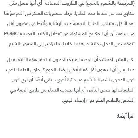
(المرتبطة بالشعور بالشبع) في الظروف المعتادة، أي أنها تعمل مثل
مكابح تحد من نشاط هذه الخلايا. تزداد مستويات السكر في الدم مؤقتًا
بعد الأكل، فتتلقى الخلايا النجمية هذه الإشارة وتُثبَّط في غضون أقل
من ساعة، أي أن المكابح المسئولة عن تعطيل الخلايا العصبية POMC
تتوقف عن العمل، فتنشط هذه الخلايا، ما يؤدي إلى الشعور بالشبع.
لكن المثير للدهشة أن الوجبة الغنية بالدهون لا تحفز هذه الآلية، فهل
هذا يعني أن الدهون أقل فعاليةً في إرضاء الجوع؟ يحاول العلماء تحديد
كون الدهون تُشعرنا بالشبع عبر دائرة أخرى، يبقى أيضًا أن نرى كون
الحلويات لها نفس التأثير، أم أنها تجتذب الدماغ من طريق الرغبة في
الشعور بالطعم الحلو دون إرضاء الجوع.
اقرأ أيضًا: