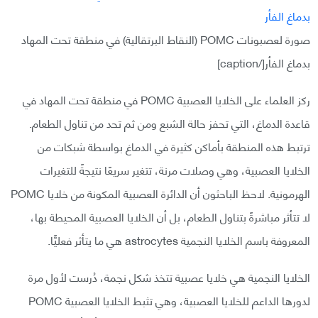
صورة لعصبونات POMC (النقاط البرتقالية) في منطقة تحت المهاد
بدماغ الفأر[/caption]
ركز العلماء على الخلايا العصبية POMC في منطقة تحت المهاد في
قاعدة الدماغ، التي تحفز حالة الشبع ومن ثم تحد من تناول الطعام.
ترتبط هذه المنطقة بأماكن كثيرة في الدماغ بواسطة شبكات من
الخلايا العصبية، وهي وصلات مرنة، تتغير سريعًا نتيجةً للتغيرات
الهرمونية. لاحظ الباحثون أن الدائرة العصبية المكونة من خلايا POMC
لا تتأثر مباشرةً بتناول الطعام، بل أن الخلايا العصبية المحيطة بها،
المعروفة باسم الخلايا النجمية astrocytes هي ما يتأثر فعليًّا.
الخلايا النجمية هي خلايا عصبية تتخذ شكل نجمة، دُرست لأول مرة
لدورها الداعم للخلايا العصبية، وهي تثبط الخلايا العصبية POMC