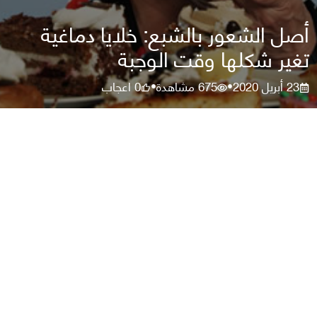
أصل الشعور بالشبع: خلايا دماغية
تغير شكلها وقت الوجبة
23 أبريل 2020
675
مشاهدة
0
اعجاب
•
•