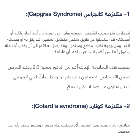
1- متلازمة كابجراس (Capgras Syndrome):
اضطراب نادر يصيب الشخص ويجعله يعاني من الوهم بأن أحد أفراد عائلته أو
أصدقائه قد استبدلوا عن طريق منتحل متطابق المظهر، فلا يثق به أو يصدقه
لأنه -ومن وجهة نظره- مخادع ومنتحل، وقد يصل به الأمر الى أن يكذب أباه مثلًا
ويقول أنه ليس أباه، ولا يشعر تجاهه بأي عاطفة.
تصيب هذه المتلازمة الإناث أكثر من الذكور بنسبة 2:3 ويكثر المرض
ضمن الأشخاص المصابين بالفصام، ولوحظت أيضًا في المرضى
الذين يعانون من إصابات في الدماغ.
2- متلازمة كوتارد (Cotard's syndrome):
متلازمة نادرة يفقد فيها المريض أي تعاطف تجاه نفسه، ويشعر عندها بأنه غير
موجود.