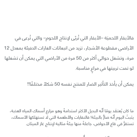
فالأبقار اللحميَة –الأبقار التي تُربّى لإنتاج اللحوم– والتي تُرعى في
الأراضي مقطوعة الأشجار، تزيد من انبعاثات الغازات الدفيئة بمعدل 12
مرة، وتشغل حوالي أكثر من 50 مرة من الأراضي التي يمكن أن تشغلها
لو تمت تربيتها في مراعٍ مناسبة.
يمكن أن يأخذ التأثير الضار للمنتج نفسه 50 شكلًا مختلفًا!!
ما كان يُعتقَد يومًا أنّه البديل الأكثر استدامةً وهو مزارع أسماك المياه العذبة،
يثبتُ اليوم أنّه ضارٌّ بالبيئة! فالنفايات والأطعمة التي لا تستهلكها الأسماك،
تستقرُّ في قاع الأحواض، جاعلةً منها بيئةً مثالية لإنتاج غاز الميثان.