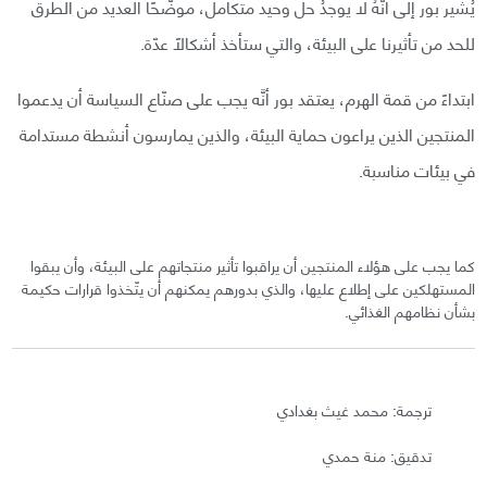
يُشير بور إلى أنَّهُ لا يوجدُ حلٌّ وحيد متكامل، موضّحًا العديد من الطرق
للحد من تأثيرنا على البيئة، والتي ستأخذ أشكالًا عدّة.
ابتداءً من قمة الهرم، يعتقد بور أنَّه يجب على صنّاع السياسة أن يدعموا
المنتجين الذين يراعون حماية البيئة، والذين يمارسون أنشطة مستدامة
في بيئات مناسبة.
كما يجب على هؤلاء المنتجين أن يراقبوا تأثير منتجاتهم على البيئة، وأن يبقوا
المستهلكين على إطلاع عليها، والذي بدورهم يمكنهم أن يتّخذوا قرارات حكيمة
بشأن نظامهم الغذائي.
ترجمة: محمد غيث بغدادي
تدقيق: منة حمدي