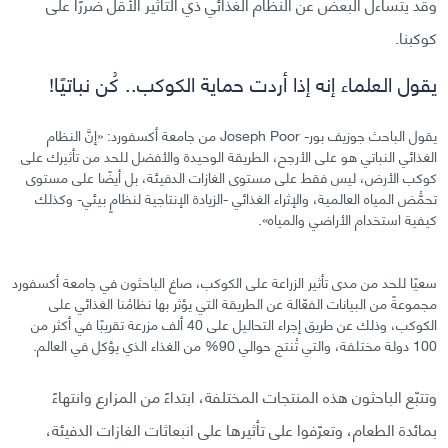
وقد يتساءل البعض عن النظام الغذائي ذي التأثير الأقل ضررًا على
كوكبنا.
يقول العلماء إنه إذا أردت حماية الكوكب.. كُن نباتيًا!
يقول الباحث جوزيف بور- Joseph Poor من جامعة أكسفورد: «إنَّ النظام
الغذائي النباتي هو على الأرجح، الطريقة الوحيدة والأفضل للحد من تأثيرك على
كوكب الأرض، ليس فقط على مستوى الغازات الدفيئة، بل أيضًا على مستوى
تحمُّض المياه العالمية، والإثراء الغذائي -الزيادة الإنتاجية لنظامٍ بيئي- وكذلك
كيفية استخدام الأراضي والمياه».
سعيًا للحد من مدى تأثير الزراعة على الكوكب، صاغ الباحثون في جامعة أكسفورد
مجموعةً من البيانات الفعّالة عن الطريقة التي يؤثر بها نظامُنا الغذائي على
الكوكب، وذلك عن طريق إجراء التحاليل على 40 ألف مزرعة تقريبًا في أكثر من
100 دولة مختلفة، والتي تُنتج حوالي 90% من الغذاء الذي يؤكل في العالم.
وتتبّع الباحثون هذه المنتجات المختلفة، ابتداءً من المزارع وانتهاءً
بمائدة الطعام، وتعرّفوا على تأثيرها على انبعاثات الغازات الدفيئة،