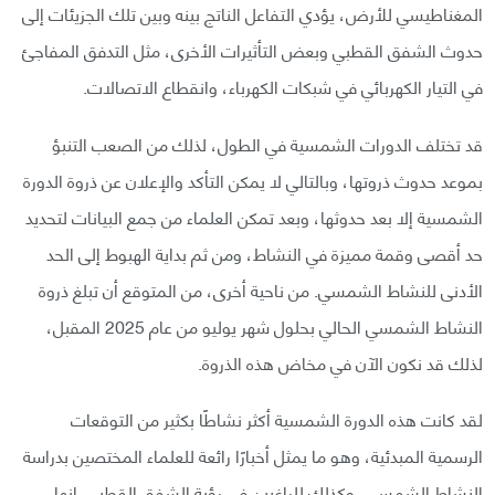
المغناطيسي للأرض، يؤدي التفاعل الناتج بينه وبين تلك الجزيئات إلى
حدوث الشفق القطبي وبعض التأثيرات الأخرى، مثل التدفق المفاجئ
في التيار الكهربائي في شبكات الكهرباء، وانقطاع الاتصالات.
قد تختلف الدورات الشمسية في الطول، لذلك من الصعب التنبؤ
بموعد حدوث ذروتها، وبالتالي لا يمكن التأكد والإعلان عن ذروة الدورة
الشمسية إلا بعد حدوثها، وبعد تمكن العلماء من جمع البيانات لتحديد
حد أقصى وقمة مميزة في النشاط، ومن ثم بداية الهبوط إلى الحد
الأدنى للنشاط الشمسي. من ناحية أخرى، من المتوقع أن تبلغ ذروة
النشاط الشمسي الحالي بحلول شهر يوليو من عام 2025 المقبل،
لذلك قد نكون الآن في مخاض هذه الذروة.
لقد كانت هذه الدورة الشمسية أكثر نشاطًا بكثير من التوقعات
الرسمية المبدئية، وهو ما يمثل أخبارًا رائعة للعلماء المختصين بدراسة
النشاط الشمسي، وكذلك للراغبين في رؤية الشفق القطبي. إنها