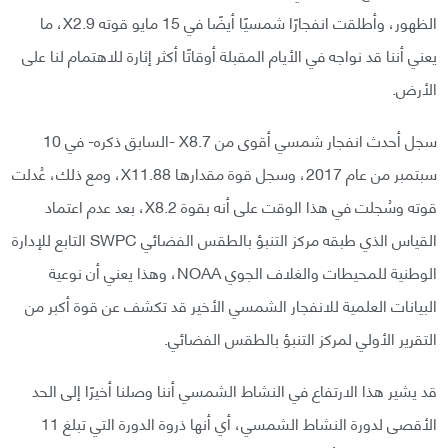
الظهور، وأطلقت انفجارًا شمسيًا أيضًا في 15 مايو قوته X2.9، ما
يعني أننا قد نواجه في الأيام المقبلة أوقاتًا أكثر إثارة للاهتمام لنا على
الأرض.
سجل أحدث انفجار شمسي أقوى من X8.7 -السابق ذكره- في 10
سبتمبر من عام 2017، وسجل قوة مقدارها X11.88، ومع ذلك، عُدلت
قوته وسُجلت في هذا الوقت على أنه بقوة X8.2، بعد عدم اعتماد
القياس الذي طبقه مركز التنبؤ بالطقس الفضائي SWPC التابع للإدارة
الوطنية للمحيطات والغلاف الجوي NOAA، وهذا يعني أن نوعية
البيانات العلمية للانفجار الشمسي الأخير قد تكشف عن قوة أكبر من
التقرير الأولي لمركز التنبؤ بالطقس الفضائي.
قد يشير هذا الارتفاع في النشاط الشمسي أننا وصلنا أخيرًا إلى الحد
الأقصى لدورة النشاط الشمسي، أي أنها ذروة الدورة التي تبلغ 11