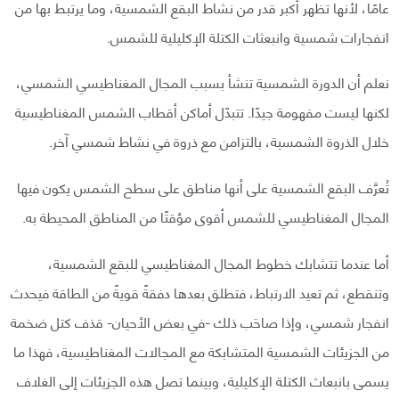
عامًا، لأنها تظهر أكبر قدر من نشاط البقع الشمسية، وما يرتبط بها من
انفجارات شمسية وانبعثات الكتلة الإكليلية للشمس.
نعلم أن الدورة الشمسية تنشأ بسبب المجال المغناطيسي الشمسي،
لكنها ليست مفهومة جيدًا. تتبدّل أماكن أقطاب الشمس المغناطيسية
خلال الذروة الشمسية، بالتزامن مع ذروة في نشاط شمسي آخر.
تُعرَّف البقع الشمسية على أنها مناطق على سطح الشمس يكون فيها
المجال المغناطيسي للشمس أقوى مؤقتًا من المناطق المحيطة به.
أما عندما تتشابك خطوط المجال المغناطيسي للبقع الشمسية،
وتنقطع، ثم تعيد الارتباط، فتطلق بعدها دفقةً قويةً من الطاقة فيحدث
انفجار شمسي، وإذا صاحَب ذلك -في بعض الأحيان- قذف كتل ضخمة
من الجزيئات الشمسية المتشابكة مع المجالات المغناطيسية، فهذا ما
يسمى بانبعاث الكتلة الإكليلية، وبينما تصل هذه الجزيئات إلى الغلاف