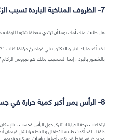
7- الظروف المناخية الباردة تسبب الزكام:
هل طلبت منك أمك يوما أن ترتدي معطفا شتويا للوقاية من
بالشعور بالبرد ، إنما المتسبب بذلك هو فيروس الزكام "rhinovirus " ، لكن يصعب على العديد منا تصديق ذلك.
8- الرأس يمرر أكبر كمية حرارة في جسم الإنسان:
ارتفاعات درجة الحرارة لا تتركز حول الرأس فحسب ، بالإمكان 
دافئا ، لقد أكدت طبيبة الأطفال و الباحثة رايتشل فريمان أيض
مجرد خرافة فقط قد يكون أصلها دراسات عسكرية قديمة..