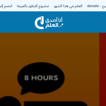
 - donate
العلم في هذا الشهر
مشروع التطور بالعربية
انضم إلين