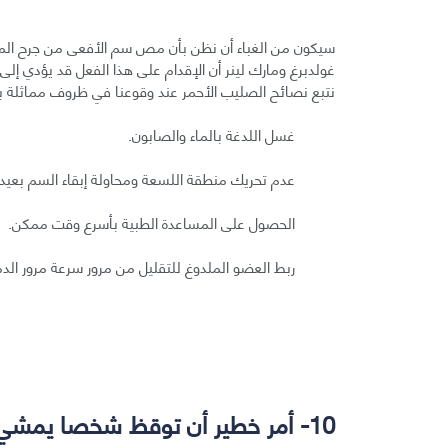
سيكون من الغباء أن نظن بأن مص سم الأفعى من جرح الملدوغ
غولدبرغ ومارك لينر أن الإقدام على هذا الفعل قد يؤدي إل
نتبع نصائح الصليب الأحمر عند وقوعنا في ظروف مماثلة بـ 
غسل اللدغة بالماء والصابون.
عدم تحريك منطقة اللسعة ومحاولة إبقاء السم بعيدا
الحصول على المساعدة الطبية بأسرع وقت ممكن.
ربط العضو الملدوغ للتقليل من مرور سرعة مرور الد
10- أمر خطير أن توقظ شخصا يمشي أثناء نومه: