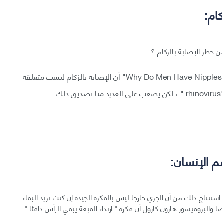
 خطر الإصابة بالزكام ؟
لقد أكد مارك لينر و الدكتور بيلي غولدبرغ مؤلفا كتاب "?Why Do Men Have Nipples" أن الإصابة بالزكام ليست متعلقة
استنتاج ذلك من أن الجري خارجا ليس بالفكرة الجيدة إن كنت تريد البقاء
ا والبروفيسور هارون كارول أن فكرة " ارتداء القبعة يبقي الرأس دافئا "