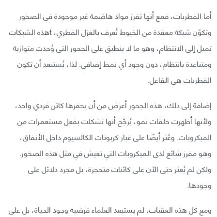
أما الفطريات، فمع أنها تفرز مواد هاضمة غير موجودة في الصخور
وتكوّن شبكة معقدة من الخيوط تُعرف بالغزل الفطري، tهذه الشبكات
تميل إلى الانتظام، وهو ما لا ينطبق على الجحور التي وُجدت متوازية
ومتباعدة بانتظام، دون وجود أي نمط إضافي. لذا، يُستبعد أن تكون
الفطريات هي الفاعل.
إضافة إلى ذلك، هذه الجحور أعرض من أن يحفرها كائن فردي واحد،
ولأنها أظهرت حلقات نمو، يُرجَّح أنها تشكلت بفعل مستعمرات من
الميكروبات. وعُثر أيضًا على غبار كربونات الكالسيوم داخل الأنفاق،
وهو مفرز شائع لدى الميكروبات التي تعيش في مثل هذه الصخور.
ولكن لم يُعثر حتى الآن على كائنات متحجرة، بل مجرد دلائل على
وجودها.
ومع كل هذه العقبات، لم يستبعد العلماء فرضية وجود الحياة، بل على