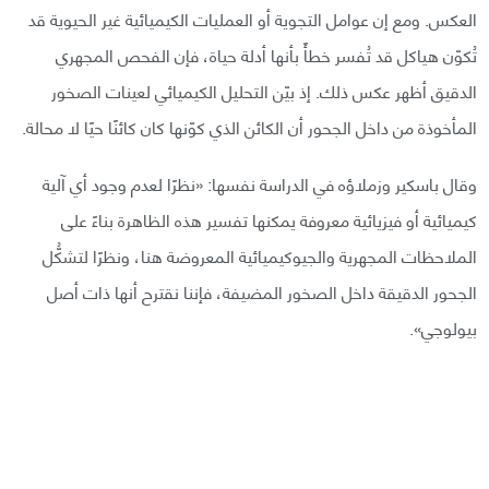
العكس. ومع إن عوامل التجوية أو العمليات الكيميائية غير الحيوية قد
تُكوّن هياكل قد تُفسر خطأً بأنها أدلة حياة، فإن الفحص المجهري
الدقيق أظهر عكس ذلك. إذ بيّن التحليل الكيميائي لعينات الصخور
المأخوذة من داخل الجحور أن الكائن الذي كوّنها كان كائنًا حيًا لا محالة.
وقال باسكير وزملاؤه في الدراسة نفسها: «نظرًا لعدم وجود أي آلية
كيميائية أو فيزيائية معروفة يمكنها تفسير هذه الظاهرة بناءً على
الملاحظات المجهرية والجيوكيميائية المعروضة هنا، ونظرًا لتشكُّل
الجحور الدقيقة داخل الصخور المضيفة، فإننا نقترح أنها ذات أصل
بيولوجي».