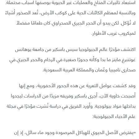
استبعاد تأثيرات المناخ والعمليات غير الحيوية بوصفها أسباب محتملة.
وبالنسبة لمعظم الكائنات الحية على كوكب الأرض، تُعد الصخور أشياءً
لا تُؤكل. لكن يبدو أن الحجر الجيري الصحراوي كان طعامًا مفضلًا
لميكروب غريب الأطوار.
اكتشف مؤخرًا عالم الجيولوجيا سيس باسكير من جامعة يوهانس
غوتنبرغ ماينز ما بدا وكأنه جحورًا صغيرة في الرخام والحجر الجيري في
صحارى ناميبيا وعُمان والمملكة العربية السعودية.
وقد كشفت عوامل التعرية عن هذه الجحور الأحفورية، ومع إنها
أصبحت خاوية الآن، أجرى باسكير وفريقه مزيدًا من الدراسات ليجدوا
بداخلها مواد بيولوجية. وأورد الفريق في دراسة نُشرت مؤخرًا في مجلة
علم الأحياء الجيولوجية:
«يفترض الأصل الحيوي للهياكل المرصودة وجود ماء سائل، إذ إن