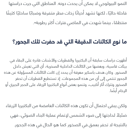
النمو البيولوجي لا يمكن أن يحدث دونه. المناطق التي جرت دراستها
قاحلة حاليًا، لكنها تشهد أحيانًا زخات مطر متفرقة وضبابًا ساحليًا كثيفًا
منتظمًا، بينما شهدت في الماضي فترات أكثر رطوبة».
ما نوع الكائنات الدقيقة التي قد حفرت تلك الجحور؟
أظهرت دراسات سابقة أن البكتيريا والفطريات والأشنات قادرة على البقاء في
بيئات قاسية، وبعضها من الكائنات الداخلية الصخرية، أي التي تعيش داخل
الصخور. وكان هدف باسكير معرفة أن يحدد إن كانت الكائنات المسؤولة عن هذه
الجحور تنتمي إلى أي من هذه المجموعات. إذ تستطيع الفطريات أن تحفر
الصخور وتترك آثار أنابيب، وتنمو بعض أنواع البكتيريا الزرقاء على الحجر الجيري أو
الرخام أيضًا.
ولكن يبقى احتمال أن تكون هذه الكائنات الغامضة من البكتيريا الزرقاء
ضئيلًا لحاجتها إلى ضوء الشمس لإتمام عملية البناء الضوئي، فهي
بالنتيجة لا تحفر بعمق في الصخور كما هو الحال في هذه الجحور.