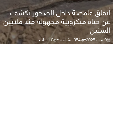
أنفاق غامضة داخل الصخور تكشف
عن حياة ميكروبية مجهولة منذ ملايين
السنين
9 مايو 2025
354
مشاهدة
0
اعجاب
•
•