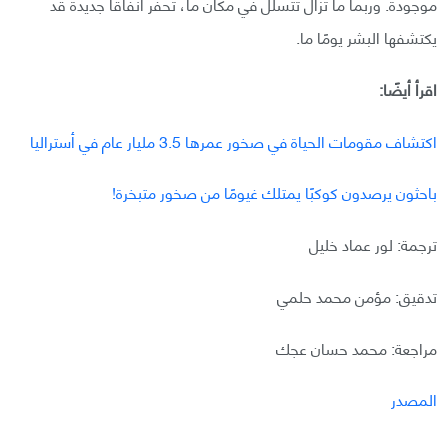
موجودة. وربما ما تزال تتسلل في مكان ما، تحفر أنفاقًا جديدة قد
يكتشفها البشر يومًا ما.
اقرأ أيضًا:
اكتشاف مقومات الحياة في صخور عمرها 3.5 مليار عام في أستراليا
باحثون يرصدون كوكبًا يمتلك غيومًا من صخور متبخرة!
ترجمة: لور عماد خليل
تدقيق: مؤمن محمد حلمي
مراجعة: محمد حسان عجك
المصدر