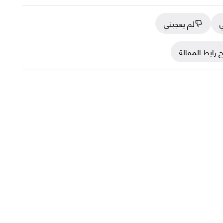
ي
لم يعجبني
 رابط المقالة