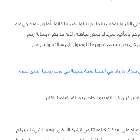
ي العمل على البئر والتوقف بينما لم ينزلوا بقدر ما كانوا يأملون، وبحلول عام
صلوا إلى ما يزيد قليلًا عن 12 كيلومتر. وهو بالتأكيد شيء لا يمكن تجاهله، لأنه قد يكون بمثابة رقم
التي كان يجب عليهم تطويرها للوصول إلى هناك، والتي هي
سر غرين في الفيديو الخاص به، لقد تعلمنا الكثير.
لعل أكثر شيء صادم حول هذه الحفرة، هي حقيقة وجود مياه على بعد 12 كيلومترًا من قشرة الأرض، وهو الشيء الذي لم
يكن يعتقد العلماء أنه ممكن لو لم يروه بأعينهم، وعلى بعد 7 كيلومترات تقريبًا (4.4 ميل)، عثروا على حفريات مجهرية مكونة