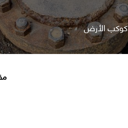
 كوكب الأرض
مق