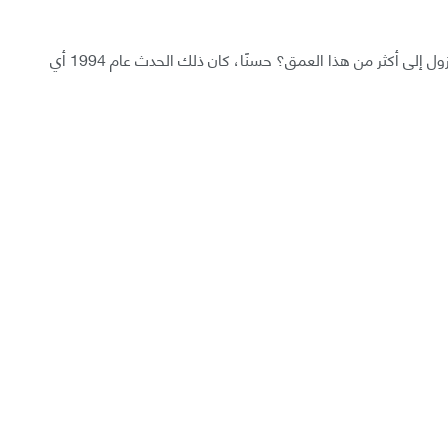
السؤال الذي يطرح نفسه حاليًا: هل سنكتشف كيفية النزول إلى أكثر من هذا العمق؟ حسنًا، كان ذلك الحدث عام 1994 أي