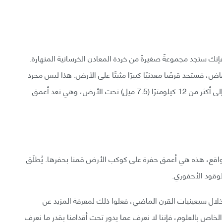
نك ستجد مجموعةً صغيرةً من خردة المعادن الخرسانية المنهارة.
قاض، فستجد قرصًا معدنيًا كبيرًا مثبتًا على الأرض. هذا ليس مجرد
أي قرص قديم، إنه غطاء ملحوم لحفرة بئر يصل عمقها إلى أكثر من 12 كيلومترًا (7.5 ميل) تحت الأرض، وهي تعد أعمق
واقع، هذه هي أعمق حفرة على كوكب الأرض قمنا بحفرها. يُطلَق
الوقود الأحفوري.
لال سبعينيات القرن الماضي، فعلوا ذلك لمعرفة المزيد عن
ص بالعلوم، فإننا لا نعرف عما يدور تحت أقدامنا بقدر ما نعرف