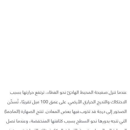
عندما تنزل صفيحة المحيط الهادئ نحو الغطاء، ترتفع حرارتها بسبب
الاحتكاك والتدرج الحراري الأرضي. على عمق 100 ميل تقريبًا، تُسخّن
الصخور إلى درجة قد تذوب فيها بعض المعادن. تنتج الصهارة (الماجما)
التي تتجه بدورها نحو السطح بسبب كثافتها المنخفضة، وعندما تصل
الصهارة إلى السطح، تحدث الثورات البركانية، تلك الثورات تسببت في