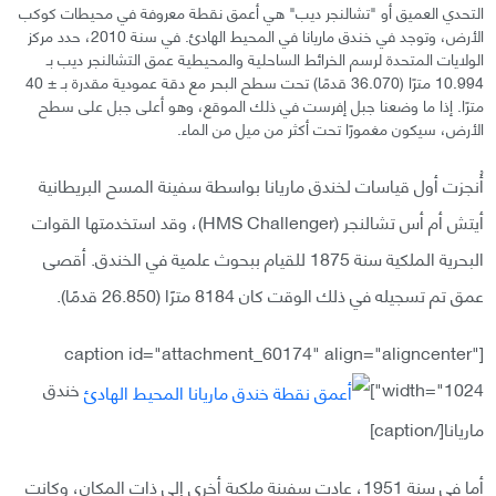
التحدي العميق أو "تشالنجر ديب" هي أعمق نقطة معروفة في محيطات كوكب
الأرض، وتوجد في خندق ماريانا في المحيط الهادئ. في سنة 2010، حدد مركز
الولايات المتحدة لرسم الخرائط الساحلية والمحيطية عمق التشالنجر ديب بـ
10.994 مترًا (36.070 قدمًا) تحت سطح البحر مع دقة عمودية مقدرة بـ ± 40
مترًا. إذا ما وضعنا جبل إفرست في ذلك الموقع، وهو أعلى جبل على سطح
الأرض، سيكون مغمورًا تحت أكثر من ميل من الماء.
أُنجزت أول قياسات لخندق ماريانا بواسطة سفينة المسح البريطانية
أيتش أم أس تشالنجر (HMS Challenger)، وقد استخدمتها القوات
البحرية الملكية سنة 1875 للقيام ببحوث علمية في الخندق. أقصى
عمق تم تسجيله في ذلك الوقت كان 8184 مترًا (26.850 قدمًا).
[caption id="attachment_60174" align="aligncenter"
width="1024"]
خندق
ماريانا[/caption]
أما في سنة 1951، عادت سفينة ملكية أخرى إلى ذات المكان، وكانت