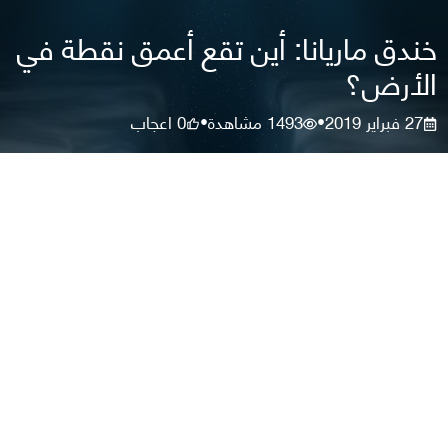
خندق ماريانا: أين تقع أعمق نقطة في
الأرض؟
27 فبراير 2019
1493
مشاهدة
0
اعجاب
•
•