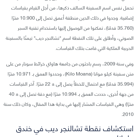
تحمل نفس اسم السفينة السالف ذكرها، من أجل القيام بقياسات
إضافية. وجدوا في ذلك الحين منطقة أعمق تصل إلى 10.900 مترًا
(35.760 قدمًا)، تمكنوا من الوصول إليها باستخدام تقنية السبر
الصوتي، وأطلق على تلك النقطة اسم "تشالنجر ديب" تيمنًا بالسفينة
الحربية الملكية التي قامت بتلك القياسات.
وفي سنة 2009، رسم باحثون من جامعة هاواي خرائط سونار من على
متن سفينة كيلو موانا (Kilo Moana)، وحددوا العمق بـ 10.971 مترًا
(35.994 قدمًا) مع احتمال للخطأ يصل إلى ± 22 مترًا. آخر القياسات
من جهة أخرى، حددت العمق بـ 10.994 مترًا (مع دقة تصل إلى ± 40
مترًا) وهي القياسات المشار إليها في بداية هذا المقال، وكان ذلك سنة
2010.
استكشاف نقطة تشالنجر ديب في خندق