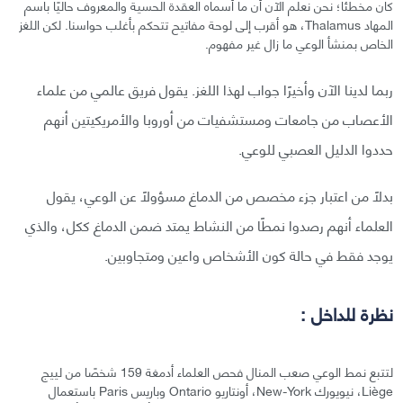
كان مخطئًا؛ نحن نعلم الآن أن ما أسماه العقدة الحسية والمعروف حاليًا باسم
المهاد Thalamus، هو أقرب إلى لوحة مفاتيح تتحكم بأغلب حواسنا. لكن اللغز
الخاص بمنشأ الوعي ما زال غير مفهوم.
ربما لدينا الآن وأخيرًا جواب لهذا اللغز. يقول فريق عالمي من علماء
الأعصاب من جامعات ومستشفيات من أوروبا والأمريكيتين أنهم
حددوا الدليل العصبي للوعي.
بدلًا من اعتبار جزء مخصص من الدماغ مسؤولًا عن الوعي، يقول
العلماء أنهم رصدوا نمطًا من النشاط يمتد ضمن الدماغ ككل، والذي
يوجد فقط في حالة كون الأشخاص واعين ومتجاوبين.
نظرة للداخل :
لتتبع نمط الوعي صعب المنال فحص العلماء أدمغة 159 شخصًا من لييج
Liège، نيويورك New-York، أونتاريو Ontario وباريس Paris باستعمال