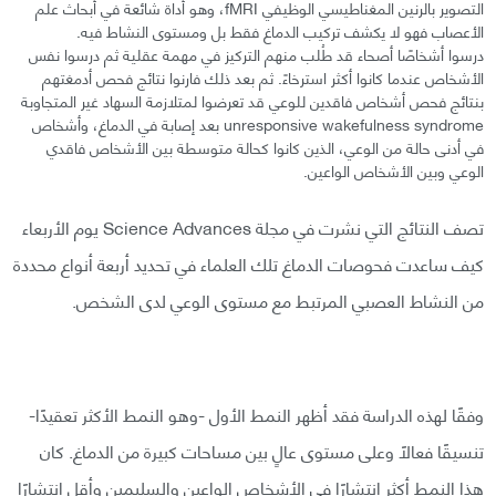
التصوير بالرنين المغناطيسي الوظيفي fMRI، وهو أداة شائعة في أبحاث علم
الأعصاب فهو لا يكشف تركيب الدماغ فقط بل ومستوى النشاط فيه.
درسوا أشخاصًا أصحاء قد طُلب منهم التركيز في مهمة عقلية ثم درسوا نفس
الأشخاص عندما كانوا أكثر استرخاءً. ثم بعد ذلك فارنوا نتائج فحص أدمغتهم
بنتائج فحص أشخاص فاقدين للوعي قد تعرضوا لمتلازمة السهاد غير المتجاوبة
unresponsive wakefulness syndrome بعد إصابة في الدماغ، وأشخاص
في أدنى حالة من الوعي، الذين كانوا كحالة متوسطة بين الأشخاص فاقدي
الوعي وبين الأشخاص الواعين.
تصف النتائج التي نشرت في مجلة Science Advances يوم الأربعاء
كيف ساعدت فحوصات الدماغ تلك العلماء في تحديد أربعة أنواع محددة
من النشاط العصبي المرتبط مع مستوى الوعي لدى الشخص.
وفقًا لهذه الدراسة فقد أظهر النمط الأول -وهو النمط الأكثر تعقيدًا-
تنسيقًا فعالًا وعلى مستوى عالٍ بين مساحات كبيرة من الدماغ. كان
هذا النمط أكثر انتشارًا في الأشخاص الواعين والسليمين وأقل انتشارًا