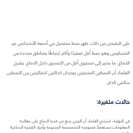
على النقيض من ذلك، ظهر نمط منفصل في أدمغة الأشخاص غير
المتجاوبين وهو نمط أقل تعقيدًا وأكثر ارتباطًا بمناطق محددة من
الدماغ، ما يشير إلى مستوى أقل من التنسيق داخل الدماغ. يقترح
العلماء أن النمطين المتبقيين يوجدان كحالتين انتقاليتين بين النمطين
سالفي الذكر.
حالات متغيرة:
في النهاية، استنتج العلماء أن الوعي ينبع من قدرة الدماغ على معالجة
المعلومات مستعملًا فصوصه المتخصصة المتنوعة وأجزاء القشرة الدماغية
بالتناغم.