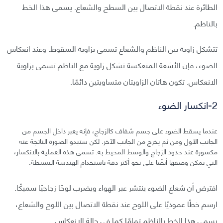
الطائرة عند نقطة الاتصال بين السطح والشعاع. يسمى هذا الخط
بالناظم.
تتشكل زاوية بين الناظم والشعاع تسمى بزاوية السقوط. وعند انعكاس
الضوء، فإن الأشعة المنعكسة تشكل زاوية مع الناظم تسمى بزاوية
الانعكاس. تكون هاتان الزاويتان متساويتين دائمًا.
2-انكسار الضوء
عندما يسقط الضوء على جسم شفاف كالزجاج، فإنه يعبر داخل الجسم من
الجانب الأول ومن ثم يخرج من الجانب الآخر. لكن ستبدو الصورة الناتجة عنه
مكسورة عند حدود الزجاج والوسط المحيط به. تسمى هذه العملية بالانكسار،
التي يمكن وصفها أيضًا على نحو أكثر دقة باستخدام الهندسة البسيطة.
افترض أن شعاع الضوء ينتشر عبر الهواء ويضرب لوحًا زجاجيًا سميكًا.
ارسم خطًا عموديًا على اللوح عند نقطة الاتصال بين اللوح والشعاع،
يسمى هذا الخط بالناظم تمامًا كما في حالة الانعكاس.