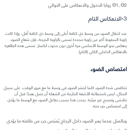
Θ1, Θ2 زوايا الدخول والانعكاس على التوالي
3-الانعكاس التام
عند انتقال الضوء من وسط ذي كثافة أعلى إلى وسط ذي كثافة أقل، وإذا كانت
زاوية السقوط أكبر من زاوية محددة تسمى بالزاوية الحرجة، فإن شعاع الضوء
ينعكس نحو الوسط الأساسي مرة أخرى دون حدوث انكسار. تسمى هذه الظاهرة
بالانعكاس الداخلي الكلي (التام).
امتصاص الضوء
تتناقص شدة الضوء كلما انتشر الضوء في وسط ما مع مرور الوقت. على سبيل
المثال، ليس باستطاعة الأشعة الخارجة من الشعلة أن تصل بعيدًا قبل أن
تتلاشى وتصبح غير مرئية. يحدث هذا بسبب تفاعل الضوء مع الوسط ما يؤدي
إلى امتصاص جزء منه.
وبالمثل عندما يعبر الضوء داخل الزجاج يُمتَص جزء من طاقته ما يؤدي
إلى انخفاض في شدة الموجة المنكسرة.