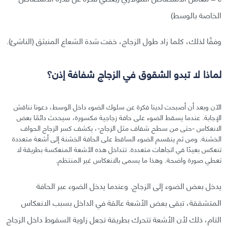
الخاصة بالوسط)
وفقًا لذلك، كلما زاد طول الزجاج، خفت شدة الشعاع المنبثق (الناشئ).
لماذا لا تبدو الشقوق في الزجاج شفافة إذن؟
الآن وبعد أن أصبحت لدينا فكرة عن سلوك الضوء داخل الوسط، دعونا نناقش
الإجابة. عندما يسقط الضوء على حافة زجاجية مكسورة، سيحدث دائمًا بعض
الانعكاس -حتى من سطح شفاف مثل الزجاج-، يكشف كسر الزجاج الحواف
الخشنة. ومن ثم ينقسم الضوء الساقط على الحافة الخشنة إلى أشعة متعددة
تنعكس بعيدًا في اتجاهات متعددة. تتداخل هذه الأشعة المنعكسة بطريقة لا
تعطي صورة واضحة. وهذا ما يسمى بالانعكاس غير المنتظم.
يدخل بعض الضوء إلى الزجاج. وعندما يدخل الضوء عبر الحافة
المتشققة، تبقى بعض الأشعة عالقة في الداخل بسبب الانعكاس
التام، ذلك لأن الأشعة تتحرك بطريقة تجعل زاوية السقوط داخل الزجاج