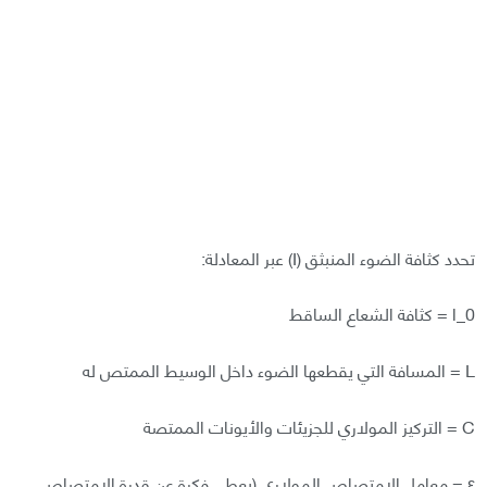
تحدد كثافة الضوء المنبثق (I) عبر المعادلة:
l_0 = كثافة الشعاع الساقط
L = المسافة التي يقطعها الضوء داخل الوسيط الممتص له
C = التركيز المولاري للجزيئات والأيونات الممتصة
ε = معامل الامتصاص المولاري (يعطي فكرة عن قدرة الامتصاص