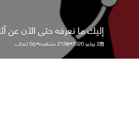
إليك ما نعرفه حتى الآن عن آث
2 يوليو 2020
213
مشاهدة
0
اعجاب
•
•