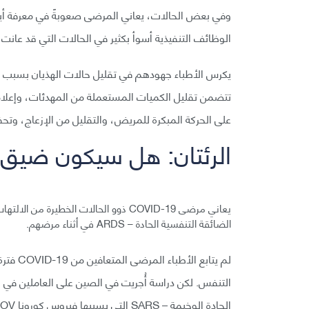
وفي بعض الحالات، يعاني المرضى صعوبةً في معرفة أين 
الوظائف التنفيذية أسوأ بكثير في الحالات التي قد عانت 
يكرس الأطباء جهودهم في تقليل حالات الهذيان بسبب الع
تتضمن تقليل الكميات المستعملة من المهدئات، وإعلام 
على الحركة المبكرة للمريض، والتقليل من الإزعاج، وتحف
الرئتان: هل سيكون ضيق 
الضائقة التنفسية الحادة – ARDS في أثناء مرضهم.
لم يتاب
التنفس. لكن دراسة أُجريت في الصين على العاملين في ا
الحادة الوخيمة – SARS التي يسببها فيروس كورونا SARS-COV الذي تفشى في عام 2003، تحمل نتائج مطمئنة.