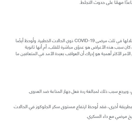
عدًا مهمًا على حدوث التجلط.
لاحظت إحدى الدراسات وجود التهاب في عضلة القلب أو اعتلالها في ثلث مرضى COVID-19 ذوي الحالات الخطيرة. ولُوحظ أيضًا
كان سبب هذه الأعراض هو عدوًى مباشرة للقلب، أم أنها ثانوية
لأمر الأكثر أهمية هو إدراك أن العواقب بعيدة الأمد في المتعافين ما
COVID- في مرضى السكر بطريقة أخرى، فقد لُوحظ ارتفاع مستوى سكر الجلوكوز في الحالات
خ مرضي مع داء السكري.