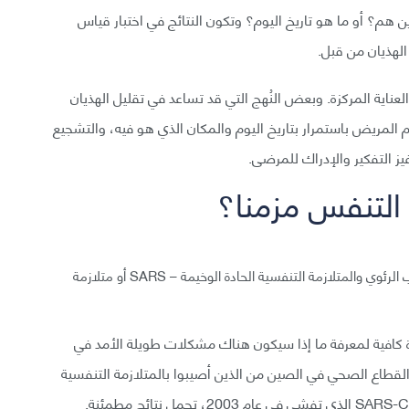
هم؟ أو ما هو تاريخ اليوم؟ وتكون النتائج في اختبار قياس
الهذيان من قبل.
ناية المركزة. وبعض النُهج التي قد تساعد في تقليل الهذيان
المريض باستمرار بتاريخ اليوم والمكان الذي هو فيه، والتشجيع
يز التفكير والإدراك للمرضى.
التنفس مزمنا؟
يعاني مرضى COVID-19 ذوو الحالات الخطيرة من الالتهاب الرئوي والمتلازمة التنفسية الحادة الوخيمة – SARS أو متلازمة
ع الأطباء المرضى المتعافين من COVID-19 فترة كافية لمعرفة ما إذا سيكون هناك مشكلات طويلة الأمد في
لقطاع الصحي في الصين من الذين أصيبوا بالمتلازمة التنفسية