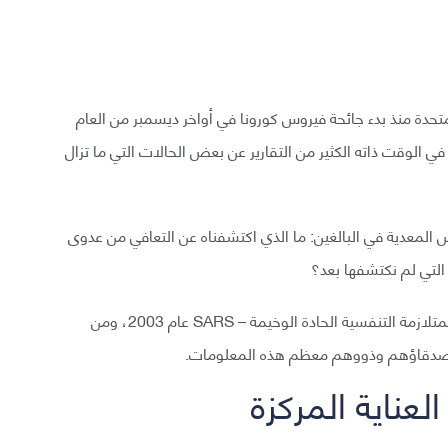
الة COVID-19 في الولايات المتحدة منذ بدء جائحة فيروس كورونا في أواخر ديسمبر من العام
في الوقت ذاته الكثير من التقارير عن بعض الحالات التي ما تزال
المعدية في البالغين: ما الذي اكتشفناه عن التعافي من عدوى
جُمعت هذه المعلومات من دراسات أُجريت بعد تفشي المتلازمة التنفسية الحادة الوخيمة – SARS عام 2003، ومن
العناية المركزة