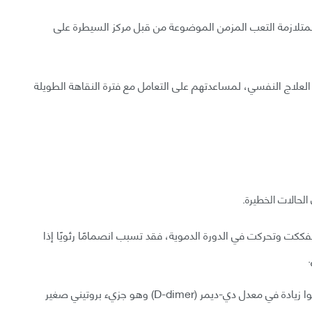
COVID-1 معايير التشخيص بمتلازمة التعب المزمن الموضوعة من قبل مركز السيطرة على
ن المهم توجيه المتعافين من COVID-19 إلى العلاج النفسي، لمساعدتهم على التعامل مع فترة النقاهة الطويلة
كت وتحركت في الدورة الدموية، فقد تسبب انصمامًا رئويًا إذا
لمنع جلطات الدم، يصف الأطباء مميعات الدم إذا لاحظوا زيادة في معدل دي-ديمر (D-dimer) وهو جزيء بروتيني صغير