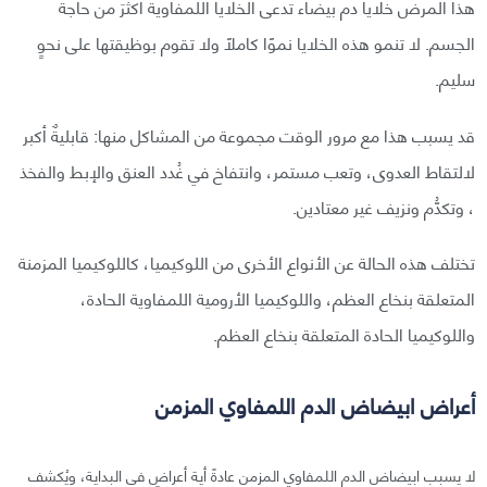
هذا المرض خلايا دم بيضاء تدعى الخلايا اللمفاوية أكثرَ من حاجة
الجسم. لا تنمو هذه الخلايا نموًا كاملًا ولا تقوم بوظيقتها على نحوٍ
سليم.
قد يسبب هذا مع مرور الوقت مجموعة من المشاكل منها: قابليةٌ أكبر
لالتقاط العدوى، وتعب مستمر، وانتفاخ في غُدد العنق والإبط والفخذ
، وتكدُّم ونزيف غير معتادين.
تختلف هذه الحالة عن الأنواع الأخرى من اللوكيميا، كاللوكيميا المزمنة
المتعلقة بنخاع العظم، واللوكيميا الأرومية اللمفاوية الحادة،
واللوكيميا الحادة المتعلقة بنخاع العظم.
أعراض ابيضاض الدم اللمفاوي المزمن
لا يسبب ابيضاض الدم اللمفاوي المزمن عادةً أية أعراضٍ في البداية، ويُكشف