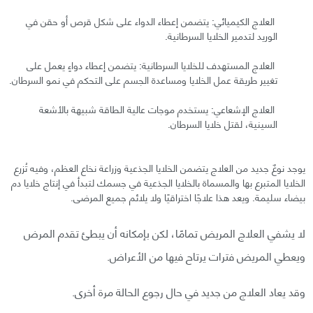
العلاج الكيميائي: يتضمن إعطاء الدواء على شكل قرص أو حقن في
الوريد لتدمير الخلايا السرطانية.
العلاج المستهدف للخلايا السرطانية: يتضمن إعطاء دواءٍ يعمل على
تغيير طريقة عمل الخلايا ومساعدة الجسم على التحكم في نمو السرطان.
العلاج الإشعاعي: يستخدم موجات عالية الطاقة شبيهة بالأشعة
السينية، لقتل خلايا السرطان.
يوجد نوعٌ جديد من العلاج يتضمن الخلايا الجذعية وزراعة نخاع العظم، وفيه تُزرع
الخلايا المتبرع بها والمسماة بالخلايا الجذعية في جسمك لتبدأ في إنتاج خلايا دم
بيضاء سليمة. ويعد هذا علاجًا اختراقيًا ولا يلائم جميع المرضى.
لا يشفي العلاج المريض تمامًا، لكن بإمكانه أن يبطئ تقدم المرض
ويعطي المريض فترات يرتاح فيها من الأعراض.
وقد يعاد العلاج من جديد في حال رجوع الحالة مرة أخرى.