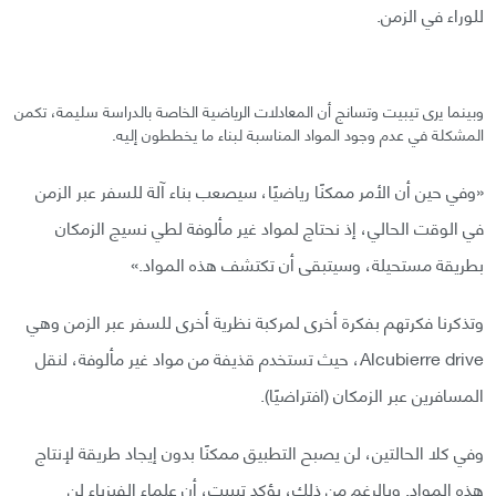
للوراء في الزمن.
وبينما يرى تيبيت وتسانج أن المعادلات الرياضية الخاصة بالدراسة سليمة، تكمن
المشكلة في عدم وجود المواد المناسبة لبناء ما يخططون إليه.
«وفي حين أن الأمر ممكنًا رياضيًا، سيصعب بناء آلة للسفر عبر الزمن
في الوقت الحالي، إذ نحتاج لمواد غير مألوفة لطي نسيج الزمكان
بطريقة مستحيلة، وسيتبقى أن تكتشف هذه المواد.»
وتذكرنا فكرتهم بفكرة أخرى لمركبة نظرية أخرى للسفر عبر الزمن وهي
Alcubierre drive، حيث تستخدم قذيفة من مواد غير مألوفة، لنقل
المسافرين عبر الزمكان (افتراضيًا).
وفي كلا الحالتين، لن يصبح التطبيق ممكنًا بدون إيجاد طريقة لإنتاج
هذه المواد. وبالرغم من ذلك، يؤكد تيبيت، أن علماء الفيزياء لن