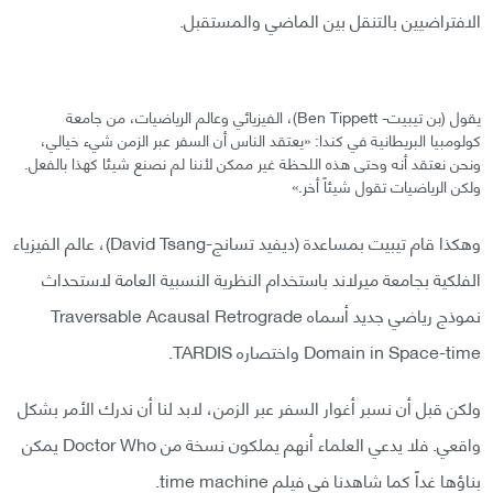
الافتراضيين بالتنقل بين الماضي والمستقبل.
يقول (بن تيبيت- Ben Tippett)، الفيزيائي وعالم الرياضيات، من جامعة
كولومبيا البريطانية في كندا: «يعتقد الناس أن السفر عبر الزمن شيء خيالي،
ونحن نعتقد أنه وحتى هذه اللحظة غير ممكن لأننا لم نصنع شيئا كهذا بالفعل.
ولكن الرياضيات تقول شيئاً أخر.»
وهكذا قام تيبيت بمساعدة (ديفيد تسانج-David Tsang)، عالم الفيزياء
الفلكية بجامعة ميرلاند باستخدام النظرية النسبية العامة لاستحداث
نموذج رياضي جديد أسماه Traversable Acausal Retrograde
Domain in Space-time واختصاره TARDIS.
ولكن قبل أن نسبر أغوار السفر عبر الزمن، لابد لنا أن ندرك الأمر بشكل
واقعي. فلا يدعي العلماء أنهم يملكون نسخة من Doctor Who يمكن
بناؤها غداً كما شاهدنا في فيلم time machine.