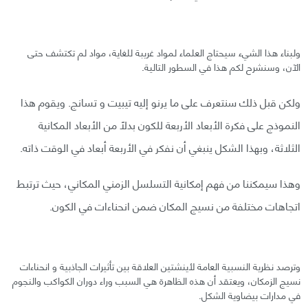
ولبناء هذا الشيء سيحتاج العلماء لمواد غريبة للغاية، مواد لم تكتشف حتى
الآن، وسنشرح لكم هذا في السطور التالية.
ولكن قبل ذلك سنتعرف على ما يرنو إليه تيبيت و تسانج. ويقوم هذا
النموذج على فكرة الأبعاد الأربعة للكون بدلاً من الأبعاد المكانية
الثلاثة، وبهذا الشكل ينبغي أن نفكر في الأربعة أبعاد في الوقت ذاته.
وهذا سيمكننا من فهم إمكانية التسلسل الزمني المكاني، حيث ترتبط
اتجاهات مختلفة من نسيج المكان ضمن انحناءات في الكون.
وترصد نظرية النسبية العامة لأينشتين العلاقة بين تأثيرات الجاذبية و انحناءات
نسيج الزمكان، ويعتقد أن هذه الظاهرة هي السبب وراء دوران الكواكب والنجوم
في مدارات بيضاوية الشكل.