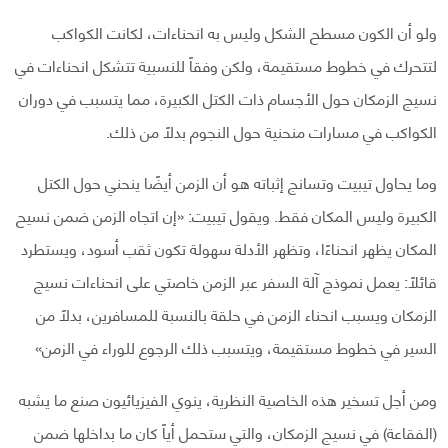
ولو أن الكون مسطح الشكل وليس به انحناءات، لكانت الكواكب
لتتحرك في خطوط مستقيمة، ولكن وفقاً للنسبية تتشكل انحناءات في
نسيج الزمكان حول الأجسام ذات الكتل الكبيرة، مما يتسبب في دوران
الكواكب في مسارات منحنية حول النجوم بدلاً من ذلك.
وما يحاول تيبيت وتسانج إثباته هو أن الزمن أيضًا ينحني حول الكتل
الكبيرة وليس المكان فقط. ويقول تيبيت: «إن اتجاه الزمن ضمن نسيح
المكان يظهر انحناءًا، وتظهر الأدلة سهولة تكون ثقب أسود، ويستطرد
قائلاً: يعمل نموذج آلة السفر عبر الزمن خاصتي على انحناءات نسيج
الزمكان ويسبب انحناء الزمن في حلقة بالنسبة للمسافرين، بدلاً من
السير في خطوط مستقيمة، ويتسبب ذلك الرجوع للوراء في الزمن»
ومن أجل تسخير هذه الخاصية النظرية، ينوي الفيزيائيون صنع ما يشبه
(الفقاعة) في نسيج الزمكان، والتي ستحمل أياً كان ما بداخلها ضمن