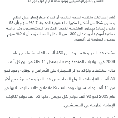
الغسل بالكلورهيكسيدين يوميًّا مدة 5 أيام قبل الجراحة.
تُشير إحصائيات منظمة الصحة العالمية أن نحو 2 مليار إنسان حول العالم
يحملون شكلًا من أشكال المكورات العنقودية الذهبية، 2.7% منهم (أي 53
مليون إنسان) يحملون العنقودية الذهبية المقاومة للميثيسيلين، وفي دراسة
جماعية أمريكية أُجريت على 1300 من الأطفال الأصحاء، وُجد أن 2.4% منهم
يحملون الجرثومة في أنوفهم.
سبَّبت هذه الجرثومة ما يزيد على 450 ألف حالة استشفاء في عام
2009 في الولايات المتحدة وحدها، بمعدل 11 حالة من بين كل ألف
حالة استشفاء. وتؤكد مراكز السيطرة على الأمراض والوقاية وجود نحو
80 ألف حالة إصابة بالأنواع الخطيرة من هذه الجرثومية سنويًّا، مع أكثر
من 11 ألف وفاة بسببها، وقد بلغت تكلفة علاج حالات الإصابة بها في
عام 2003 نحو 92 ألف دولار لكل مريض، منها 52 ألف دولار تكاليف
الإقامة الطويلة في المستشفى.