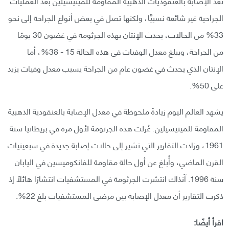
تُعَد الإصابة بالعنقوديات الذهبية المقاومة للميثيسيلين بعد العمليات
الجراحية غير شائعة نسبيًّا، ولكنها تصل في بعض أنواع الجراحة إلى نحو
33% من الحالات، يحدث الإنتان بهذه الجرثومة في غضون 30 يومًا
من الجراحة، ويبلغ معدل الوفيات في هذه الحالة 15 - 38%، أما
الإنتان الذي يحدث في غضون عام من الجراحة يسبب معدل وفيات يزيد
على 50%.
يشهد العالم اليوم زيادةً ملحوظة في معدل الإصابة بالعنقودية الذهبية
المقاومة للميثيسيلين. عُزلت هذه الجرثومة لأول مرة في بريطانيا سنة
1961، وزادت التقارير التي تشير إلى حالات إصابة جديدة في سبعينيات
القرن الماضي، وأُبلغ عن أول حالة مقاومة للفانكوميسين في اليابان
سنة 1996. آنذاك انتشرت الجرثومة في المستشفيات انتشارًا هائلًا إذ
ذكرت التقارير أن معدل الإصابة بين مرضى المستشفيات بلغ 22%.
اقرأ أيضًا: