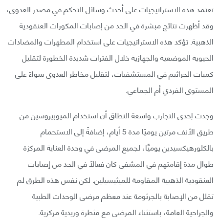
تعتمد هذه الاستراتيجيات على أحدث وسائل التحكم في مصدر العدوى،
وقد أظهرت نتائج مبشرة في الحد من إصابات المكورات العنقودية
الذهبية. تؤكد هذه الاستراتيجيات على استخدام المطهرات والمضادات
الحيوية الموضعية والجهازية خلال الفترات شديدة الخطورة لتقليل
كميات الجراثيم في المستشفيات، لتقليل مخاطر العدوى سواءً على
المستوى الفردي أم الجماعي.
وجدت إحدى التجارب واسعة النطاق أن استخدام الميوبيروسين من
طريق الأنف مرتين يوميًا مدة 5 أيام، إضافةً إلى الاستحمام
بالكلورهيكسيدين يوميًّا، لجميع المرضى في وحدة العناية المركزة
طوال مدة إقامتهم في المشفى كان فعالاً في الحد من إصابات
العنقودية الذهبية المقاومة للميثيسيلين. لكن نفس هذه الطرق لم
تقلل من الإصابة بالجرثومة عند معظم مرضى الوحدات الطبية
والجراحية العامة، باستثناء المرضى مع قثطرة وريدية مركزية.