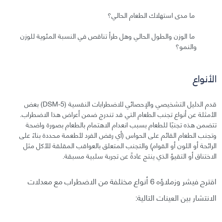
ما مدى استهلاك الطعام الحالي؟
ما الوزن والطول الحالي وهل طرأ تناقص في النسبة المئوية للوزن
والنمو؟
الأنواع
قدم الدليل التشخيصي والإحصائي للاضطرابات النفسية (DSM-5) بعض
الأمثلة عن أنواع تجنب الطعام التي قد تندرج ضمن أعراض هذا الاضطراب.
تتضمن هذه تجنبًا للطعام بسبب انعدام الاهتمام بالطعام بصورة واضحة
وتجنب الطعام القائم على الحواس (أي رفض الفرد لأطعمة محددة بناءً على
الرائحة أو اللون أو القوام) والتجنب المتعلق بالعواقب المقلقة للأكل مثل
الاختناق أو التقيؤ الذي ينتج عادةً عن تجربة سلبية مسبقة.
اقترح فيشر وزملاؤه 6 أنواع مختلفة من الاضطراب مع معدلات
الانتشار بين العينات التالية: