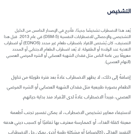
التشخيص
يُعد هذا الاضطراب تشخيصًا جديدًا، فأدرج في الإصدار الخامس من الدليل
التشخيصي والإحصائي للاضطرابات النفسية (DSM-5) في عام 2013. قبل هذا
التصنيف، كان يُشخص الأفراد باضطراب طعام غير محدد (EDNOS) أو اضطراب
التغذية عند الولادة أو الطفولة. لا يُعد اضطراب الطعام الاجتنابي أو المحدد
معروفًا بين عامة الناس مثل فقدان الشهية العصابي أو الشره المرضي العصبي
(النهام العصبي).
إضافةً إلى ذلك، لا يظهر الاضطراب عادةً بعد فترة طويلة من تناول
الطعام بصورة طبيعية مثل فقدان الشهية العصابي أو الشره المرضي
العصبي، فيبدأ الاضطراب عادةً لدى الأفراد منذ بداية حياتهم.
لاستيفاء معايير تشخيص الاضطراب، لا يمكن تفسير تجنب أطعمة
معينة كقلة الغذاء، أو كممارسة معترف بها ثقافيًا أو كسبب ديني هدفه
التقييد الغذائي (كالصيام) أو مشكلة طبية أخرى يمكن حل الاضطراب