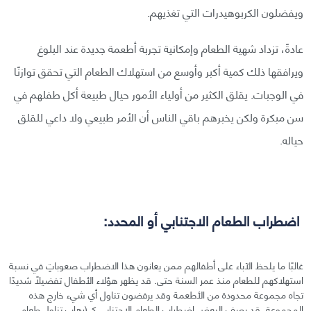
ويفضلون الكربوهيدرات التي تغذيهم.
عادةً، تزداد شهية الطعام وإمكانية تجربة أطعمة جديدة عند البلوغ
ويرافقها ذلك كمية أكبر وأوسع من استهلاك الطعام التي تحقق توازنًا
في الوجبات. يقلق الكثير من أولياء الأمور حيال طبيعة أكل طفلهم في
سن مبكرة ولكن يخبرهم باقي الناس أن الأمر طبيعي ولا داعي للقلق
حياله.
اضطراب الطعام الاجتنابي أو المحدد:
غالبًا ما يلحظ الآباء على أطفالهم ممن يعانون هذا الاضطراب صعوباتٍ في نسبة
استهلاكهم للطعام منذ عمر السنة حتى. قد يظهر هؤلاء الأطفال تفضيلًا شديدًا
تجاه مجموعة محدودة من الأطعمة وقد يرفضون تناول أي شيء خارج هذه
المجموعة. قد يصف البعض اضطراب الطعام الاجتنابي كـ (رهاب تناول طعام