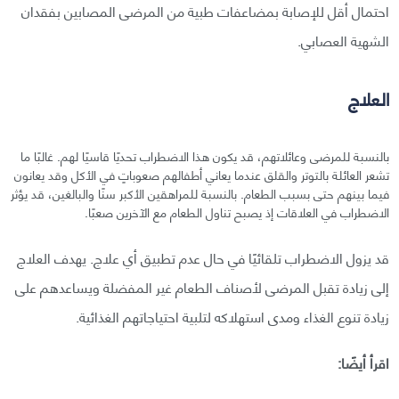
احتمال أقل للإصابة بمضاعفات طبية من المرضى المصابين بفقدان
الشهية العصابي.
العلاج
بالنسبة للمرضى وعائلاتهم، قد يكون هذا الاضطراب تحديًا قاسيًا لهم. غالبًا ما
تشعر العائلة بالتوتر والقلق عندما يعاني أطفالهم صعوباتٍ في الأكل وقد يعانون
فيما بينهم حتى بسبب الطعام. بالنسبة للمراهقين الأكبر سنًا والبالغين، قد يؤثر
الاضطراب في العلاقات إذ يصبح تناول الطعام مع الآخرين صعبًا.
قد يزول الاضطراب تلقائيًا في حال عدم تطبيق أي علاج. يهدف العلاج
إلى زيادة تقبل المرضى لأصناف الطعام غير المفضلة ويساعدهم على
زيادة تنوع الغذاء ومدى استهلاكه لتلبية احتياجاتهم الغذائية.
اقرأ أيضًا: