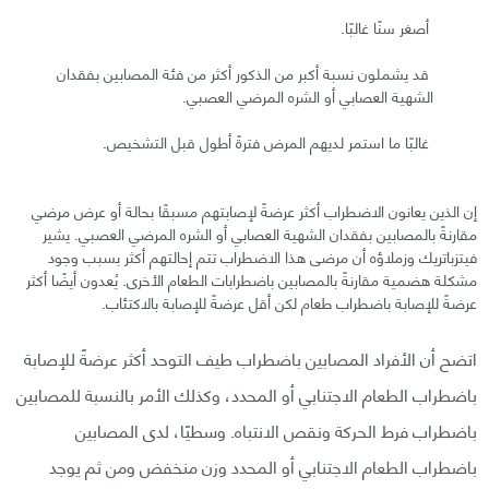
أصغر سنًا غالبًا.
قد يشملون نسبة أكبر من الذكور أكثر من فئة المصابين بفقدان
الشهية العصابي أو الشره المرضي العصبي.
غالبًا ما استمر لديهم المرض فترةً أطول قبل التشخيص.
إن الذين يعانون الاضطراب أكثر عرضةً لإصابتهم مسبقًا بحالة أو عرض مرضي
مقارنةً بالمصابين بفقدان الشهية العصابي أو الشره المرضي العصبي. يشير
فيتزباتريك وزملاؤه أن مرضى هذا الاضطراب تتم إحالتهم أكثر بسبب وجود
مشكلة هضمية مقارنةً بالمصابين باضطرابات الطعام الأخرى. يُعدون أيضًا أكثر
عرضةً للإصابة باضطراب طعام لكن أقل عرضةً للإصابة بالاكتئاب.
اتضح أن الأفراد المصابين باضطراب طيف التوحد أكثر عرضةً للإصابة
باضطراب الطعام الاجتنابي أو المحدد، وكذلك الأمر بالنسبة للمصابين
باضطراب فرط الحركة ونقص الانتباه. وسطيًا، لدى المصابين
باضطراب الطعام الاجتنابي أو المحدد وزن منخفض ومن ثم يوجد