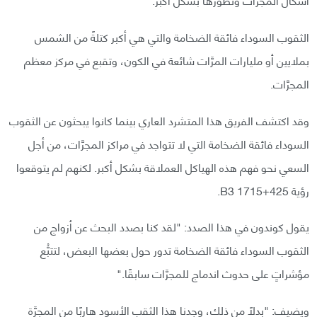
الثقوب السوداء فائقة الضخامة والتي هي أكبر كتلةً من الشمس
بملايين أو مليارات المرَّات شائعة في الكون، وتقبع في مركز معظم
المجرَّات.
وقد اكتشف الفريق هذا المتشرد العاري بينما كانوا يبحثون عن الثقوب
السوداء فائقة الضخامة التي لا تتواجد في مراكز المجرَّات، من أجل
السعي نحو فهم هذه الهياكل العملاقة بشكل أكبر. لكنهم لم يتوقعوا
رؤية B3 1715+425.
يقول كوندون في هذا الصدد: "لقد كنا بصدد البحث عن أزواج من
الثقوب السوداء فائقة الضخامة تدور حول بعضها البعض، لتتبُّع
مؤشراتٍ على حدوث اندماج للمجرَّات سابقًا."
ويضيف: "بدلًا من ذلك، وجدنا هذا الثقب الأسود هاربًا من المجرَّة