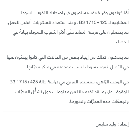
أمَّا كوندون وفريقه فسيستمرون في اصطياد الثقوب السوداء
المشابهة لـ B3 1715+425، وعند استعداد تلسكوبات أفضل للعمل،
قد يحصلون على فرصة التقاط حتَّى أكثر الثقوب السوداء بهاتةً في
الفضاء.
قد يتمكنون كذلك من إيجاد بعض من الحالات التي كانوا يبحثون عنها
في الأصل: ثقوب سوداء ليست موجودة في مركز مجرَّاتها.
في الوقت الرَّاهن، سيستمر الفريق في دراسة حالة B3 1715+425
للوقوف على ما قد تقدمه لنا من معلومات حول تشكُّل المجرَّات
وتجمعَّات هذه المجرَّات وتطورها.
إعداد : وليد سايس