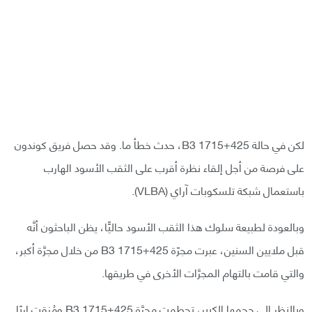
لكن في حالة B3 1715+425، حدث خطأ ما. وقد حصل فريق كوندون
على فرصة من أجل إلقاء نظرة أقرب على الثقب الأسود الهارب
باستعمال شبكة تلسكوبات آراي (VLBA).
وبالعودة لطبيعة سلوك هذا الثقب الأسود حاليًّا، يظن الباحثون أنَّه
قبل ملايين السنين، عبرت مجرّة B3 1715+425 من خلال مجرَّة أكبر،
والتي قامت بالتهام المجرَّات الأخرى في طريقها.
وبالنظر إلى حجمها الكبير، تحطمت مجرَّة B3 1715+425 ومُزقت إربًا