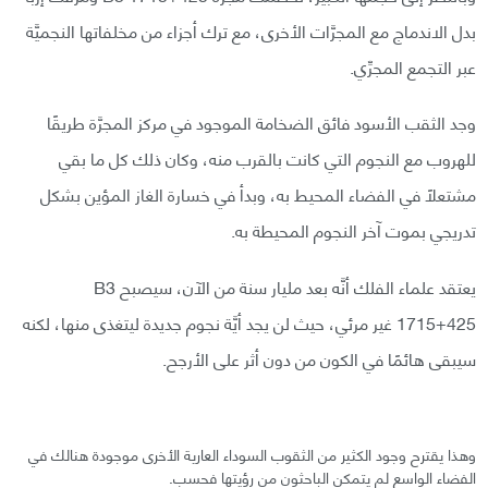
بدل الاندماج مع المجرَّات الأخرى، مع ترك أجزاء من مخلفاتها النجميَّة
عبر التجمع المجرِّي.
وجد الثقب الأسود فائق الضخامة الموجود في مركز المجرَّة طريقًا
للهروب مع النجوم التي كانت بالقرب منه، وكان ذلك كل ما بقي
مشتعلًا في الفضاء المحيط به، وبدأ في خسارة الغاز المؤين بشكل
تدريجي بموت آخر النجوم المحيطة به.
يعتقد علماء الفلك أنَّه بعد مليار سنة من الآن، سيصبح B3
1715+425 غير مرئي، حيث لن يجد أيَّة نجوم جديدة ليتغذى منها، لكنه
سيبقى هائمًا في الكون من دون أثر على الأرجح.
وهذا يقترح وجود الكثير من الثقوب السوداء العارية الأخرى موجودة هنالك في
الفضاء الواسع لم يتمكن الباحثون من رؤيتها فحسب.