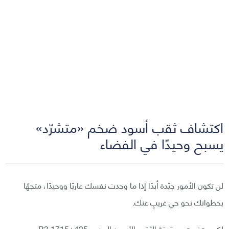
اكتشاف ثقب أسود ضخم «متشرّد»
يسبح وحيدًا في الفضاء
لن تكون الأمور جيّدة أبدًا إذا ما وجدت نفسك عاريًا ووحيدًا، متجهًا
بخطواتك نحو حي غريبٍ عنك.
لكن، هذه هي حقيقة الثقب الأسود المدعو B3 1715+425،