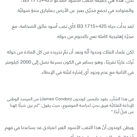
والمتواجد في تجمع مَجرِّي بعيدٍ عن الأرض بـملياري سنةٍ ضوئيَّة.
لقد بدأت حياة B3 1715+425 كأي ثقب أسود فائق الضخامة، مع
مجرَّة إهليجية كاملة تعج بالنجوم من حوله.
لكن علماء الفلك وجدوا أنَّه وبعد أن تمَّ تجريده من كل المادة من حوله
تُرك عاريًا تقريبًا، وهو يسافر في الكون بسرعة تصل إلى 2000 كيلومتر
في الثانية مع عدم وجود أي إشارة لنيَّته في الإبطاء.
في هذا الشأن، يقود جايمس كوندون (James Condon) من المرصد الوطني
للإذاعة الفلكيَّة فريق بحثٍ لدراسة الموضوع، حيث يقول: "لم نرى شيئًا كهذا
من قبلُ أبدًا."
ويظن كوندون أنَّ هذا الثقب الأسود الغير اعتيادي قد يساعدنا في فهم
أشكال المجرَّات وتطورها بشكل أكبر.