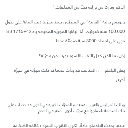
الأكبر وتاركًا من وراءه ذيلًا من المخلفات."
وبوضع حالته "العارية" في المنظور، تمتد مجرَّتنا درب التبانة على طول
100.000 سنة ضوئيَّة، أمَّا البقايا المجريَّة المحيطة بـ B3 1715+425
فهي على امتداد 3000 سنة ضوئيَّة فقط.
إذن، ما الذي جعل الثقب الأسود يهرب من مجرَّته؟
يظن الباحثون أن المتاعب قد بدأت عندما تداخلت مجرَّته في مجرَّة
أخرى.
وذلك الأمر ليس بالغريب، فمعظم المجرَّات الكبيرة في الكون قد حصلت على
تلك الضخامة باندماجها مع مجرَّات أخرى، أصغر في الحجم.
عندما يحدث الاندماج عادةً، تكون الثقوب السوداء فائقة الضخامة