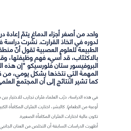
واحد من أصغر أجزاء الدماغ يتمّ إعادة د
لدوره في اتخاذ القرارت. نشرت دراسة ف
الطبيعة للعلوم العصبية تقول أنّ منطقة
بالاكتئاب، قد أسيء فهم وظيفتها، وقد 
البروفيسور ستان فلورسيكو
"إن هذه ال
المهمة التي نتخذها بشكل يومي، من ق
كما تشير النتائج إلى أن المجتمع العل
في هذه الدراسة، درّب العلماء فئران تجارب للاختيار بين 
أوعية من الطعام). كالبشر، اختارت الفئران المكافأة الكب
تكون عالية اختارات الفئران المكافأة الصغيرة.
أظهرت الدراسات السابقة أن التخلص من العنان الجانبي يزي