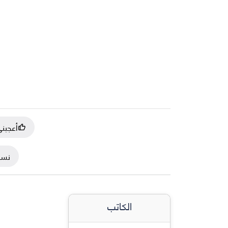
أعجبن
نسخ
الكاتب