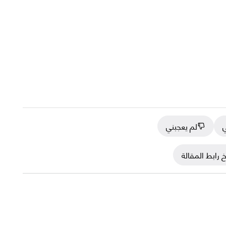
ي
لم يعجبني
 رابط المقالة