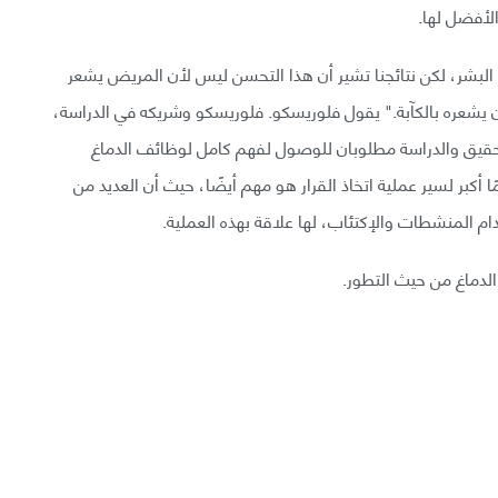
الأفضل لها.
البشر، لكن نتائجنا تشير أن هذا التحسن ليس لأن المريض يشعر
 يشعره بالكآبة." يقول فلوريسكو. فلوريسكو وشريكه في الدراسة،
التحقيق والدراسة مطلوبان للوصول لفهم كامل لوظائف الدماغ
ًا أكبر لسير عملية اتخاذ القرار هو مهم أيضًا، حيث أن العديد من
 المنشطات والإكتئاب، لها علاقة بهذه العملية.
الدماغ من حيث التطور.