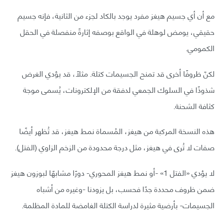
مع أن أي جسيم هيغز مفرد يوجد بالكاد لجزء من الثانية، فإنه جسيم
حقيقي، يومض لوهلة في الواقع بوصفه إثارةً منفصلة في الحقل
الكمومي.
لكنّ ظروفًا أخرى قد تمنح الجسيمات كتلة. مثلًا، قد يؤدي الغرض
شذوذًا في السلوك الجمعي لدفقة من الإلكترونات، يُسمى موجة
كثافة الشحنة.
هذه النسخة المركبة من هيغز، المُسماة نمط هيغز، قد تُظهر أيضًا
صفات لا تُرى في هيغز، مثل درجة محدودة من الزخم الزاوي (الفتل).
لا يؤدي «الفتل 1» -أو نمط هيغز المحوري- دورًا مشابهًا لبوزون هيغز
ضمن ظروف محددة جدًا فحسب، بل يزودنا -وغيره من أشباه
الجسيمات- بأرضية مثيرة لدراسة الكتلة الغامضة للمادة المظلمة.