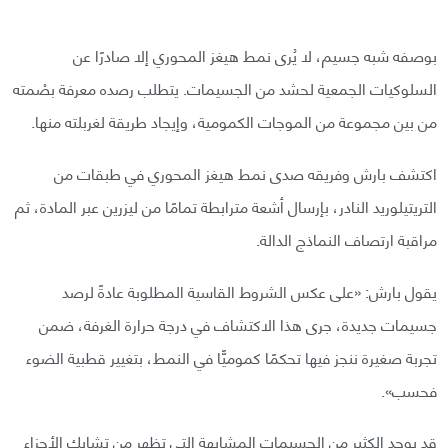
بوصفه شبه جسيم، لا يُرى نمط هيغز المحوري إلا صادرًا عن
السلوكيات الجمعية لحشد من الجسيمات. يتطلب رصده معرفة بصْمته
من بين مجموعة من الموجات الكمومية، وإيجاد طريقة لغربلته منها.
اكتشف بارش وفريقه صدى نمط هيغز المحوري في طبقات من
التريتيلوريد النادر، بإرسال أشعة مترابطة تمامًا من ليزرين عبر المادة، ثم
مراقبة ارتصاف النماذج الدالة.
يقول بارش: «على عكس الشروط القاسية المطلوبة عادةً لرصد
جسيمات جديدة، جرى هذا الاكتشاف في درجة حرارة الغرفة، ضمن
تجربة صغيرة ننجز فيها تحكمًا كموميًّا في النمط، بتغيير قطبية الضوء
فحسب».
قد يوجد الكثير من الجسيمات المشابهة التي تظهر من تشابك الأجزاء