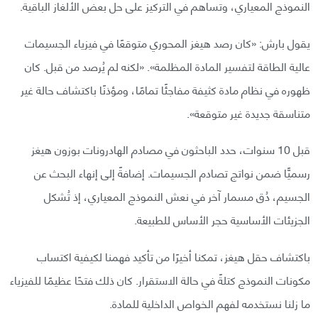
النموذج المعياري، وتساهم في التركيز على حل بعض الألغاز الباقية.
يقول بارش: «كان رصد هيغز المحوري متوقعًا في فيزياء الجسيمات
عالية الطاقة لتفسير المادة المظلمة». «لكنه لم يُرصد من قبل. كان
ظهوره في نظام مادة كثيفة مفاجئًا تمامًا، ومؤذنًا باكتشاف حالة غير
متناسقة جديدة غير متوقعة».
قبل 10 سنوات، حدد الباحثون في مصادم الهادرونات بوزون هيغز
رسميًّا ضمن نواتج تصادم الجسيمات. إضافةً إلى إنهاء البحث عن
الجسيم، دُق مسمار آخر في نعش النموذج المعياري، إذ تُشكل
الجزيئات الأساسية حجر الأساس للطبيعة.
باكتشاف حقل هيغز، تمكنا أخيرًا من تأكيد فهمنا لكيفية اكتساب
مكونات النموذج كتلةً في حالة الاستقرار. كان ذلك فتحًا عظيمًا للفيزياء
ما زلنا نستخدمه لفهم الخواص الداخلية للمادة.