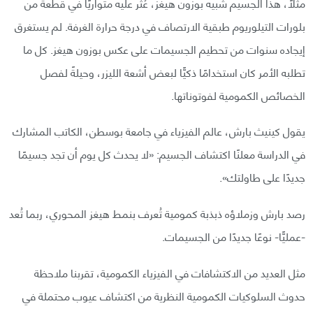
مثلًا، هذا الجسيم شبيه بوزون هيغز، عُثر عليه متواريًا في قطعة من
بلورات التيلوريوم طبقية الارتصاف في درجة حرارة الغرفة. لم يستغرق
إيجاده سنوات من تحطيم الجسيمات على عكس بوزون هيغز. كل ما
تطلبه الأمر كان استخدامًا ذكيًّا لبعض أشعة الليزر، وحيلةً لفصل
الخصائص الكمومية لفوتوناتها.
يقول كينيث بارش، عالم الفيزياء في جامعة بوسطن، الكاتب المشارك
في الدراسة معلنًا اكتشاف الجسيم: «لا يحدث كل يوم أن تجد جسيمًا
جديدًا على طاولتك».
رصد بارش وزملاؤه ذبذبة كمومية تُعرف بنمط هيغز المحوري، ربما تُعد
-عمليًّا- نوعًا جديدًا من الجسيمات.
مثل العديد من الاكتشافات في الفيزياء الكمومية، تقربنا ملاحظة
حدوث السلوكيات الكمومية النظرية من اكتشاف عيوب محتملة في