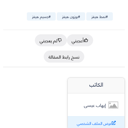
#
نمط هيغز
#
بوزون هيغز
#
جسيم هيغز
أعجبني
لم يعجبني
نسخ رابط المقالة
الكاتب
إيهاب عيسى
عرض الملف الشخصي