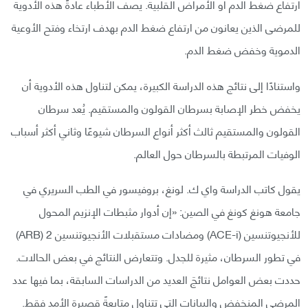
ارتفاع ضغط الدم أو الأمراض القلبية. يصف الأطباء عادةً هذه الأدوية
للمرضى الذين يعانون من ارتفاع ضغط الدم بهدف ارتخاء وفتح الأوعية
الدموية وخفض ضغط الدم.
واستنادًا إلى نتائج هذه الدراسة الكبيرة، يمكن لتناول هذه الأدوية أن
يخفض خطر الإصابة بسرطان القولون والمستقيم. يُعد سرطان
القولون والمستقيم ثالث أكثر أنواع السرطان شيوعًا وثاني أكثر أسباب
الوفيات المرتبطة بالسرطان حول العالم.
يقول كاتب الدراسة واي ك. لونغ، بروفيسور في الطب السريري في
جامعة هونغ كونغ في الصين: «إن أدوار مثبطات الإنزيم المحول
للأنجيوتنسين (ACE-i) ومضادات مستقبلات الأنجيوتنسين 2 (ARB)
في تطور السرطان، مثيرة للجدل. وتتعارض النتائج في بعض الحالات.
حددت بعض العوامل نتائجَ العديد من الدراسات السابقة، بما فيها عدد
المرضى المنخفض والبيانات التي تتناول متابعةً قصيرة الأمد فقط.