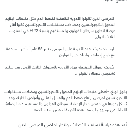
المرضى الذين تناولوا الأدوية الخافضة لضغط الدم مثل مثبطات الإنزيم
المحول للأنجيوتنسين ومضادات مستقبلات الأنجيوتنسين كانوا أقل
عرضة لتطوير سرطان القولون والمستقيم بنسبة 22% في السنوات
الثلاث الأولى.
لوحظت فوائد هذه الأدوية على المرضى بعمر 55 عام أو أكبر، مترافقة
مع تاريخ إصابة ببوليبات في القولون.
حُددت الفوائد المرتبطة بهذه الأدوية بالسنوات الثلاث الأولى بعد سلبية
تشخيص سرطان القولون.
يقول لونغ: «تُعطى مثبطات الإنزيم المحول للأنجيوتنسين ومضادات مستقبلات
الأنجيوتنسين لمرضى ارتفاع ضغط الدم والفشل القلبي وأمراض الكلية، وقد
يُشكل دورها في خفض خطر الإصابة بسرطان القولون والمستقيم عاملًا إضافيًا
للأطباء في توجههم لوصف هذه الأدوية لخفض ضغط الدم».
تُعد هذه دراسةً تستعيد الأحداث، وتنظر لماضي المرضى الذين