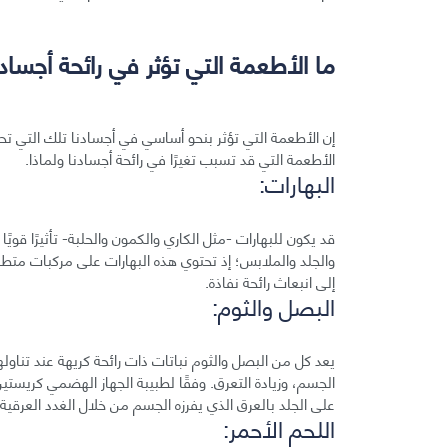
ما الأطعمة التي تؤثر في رائحة أجساد
إن الأطعمة التي تؤثر بنحو أساسي في أجسادنا تلك التي 
الأطعمة التي قد تسبب تغيرًا في رائحة أجسادنا ولماذا.
البهارات:
قد يكون للبهارات -مثل الكاري والكمون والحلبة- تأثيرًا قويً
والجلد والملابس؛ إذ تحتوي هذه البهارات على مركبات متط
إلى انبعاث رائحة نفاذة.
البصل والثوم:
يعد كل من البصل والثوم نباتات ذات رائحة كريهة عند تناولهم
الجسم، وزيادة التعرق. وفقًا لطبيبة الجهاز الهضمي كريستين
على الجلد بالعرق الذي يفرزه الجسم من خلال الغدد العرقية م
اللحم الأحمر: