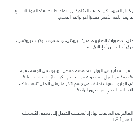
من خلال العرق، لكن بحسب الدكتورة لي: «عند اختلاط هذه البروتينات مع
 يعد اللحم الأحمر مصدرًا آخر لرائحة الجسم.
ُطلق الخضروات الصليبية، مثل: البروكلي، والملفوف، وكرنب بروكسل،
رق أو التنفس أو إطلاق الغازات.
تاد، فإن له تأثير في البول. عند هضم حمض الهليون في الجسم، فإنه
ية قوية من البول عند طرحه من الجسم. لكن نظرًا لاختلاف عملية
الهليون سوف تختلف من جسم لآخر ما يعني أنه لن تنبعث رائحة
اختلاف الجيني من ظهور الرائحة.
الروائح غير المرغوب بها؛ إذ يُستقلب الكحول إلى حمض الأسيتيك
تنفس أيضًا.