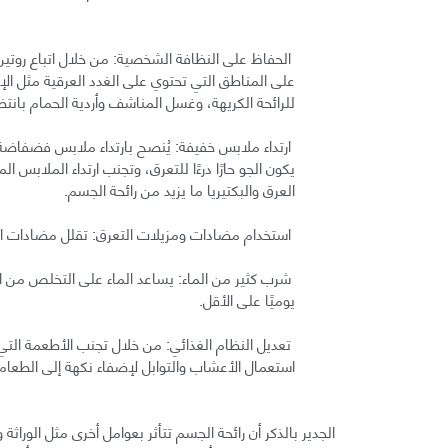
الحفاظ على النظافة الشخصية: من خلال اتباع روتين 
على المناطق التي تحتوي على الغدد العرقية مثل ال
للرائحة الكريهة، وغسل المناشف وأردية الحمام بانتظ
ارتداء ملابس خفيفة: يُنصح بارتداء ملابس فضفاضة
يكون الجو حارًا درءًا للتعرق، وتجنب ارتداء الملابس
العرق والبكتيريا ما يزيد من رائحة الجسم.
استخدام مضادات ومزيلات التعرق: تقلل مضادات الت
شرب كثير من الماء: يساعد الماء على التخلص من ا
يوميًا على الأقل.
تعديل النظام الغذائي: من خلال تجنب الأطعمة التي ت
استعمال الأعشاب والتوابل لإضفاء نكهة إلى الطعام.
الجدير بالذكر أن رائحة الجسم تتأثر بعوامل أخرى مثل الورا