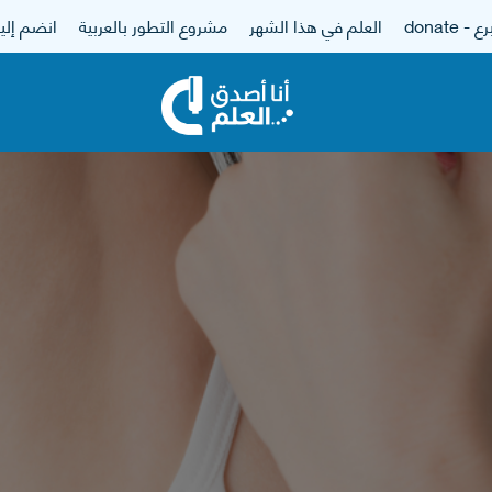
 - donate
العلم في هذا الشهر
مشروع التطور بالعربية
انضم إلين