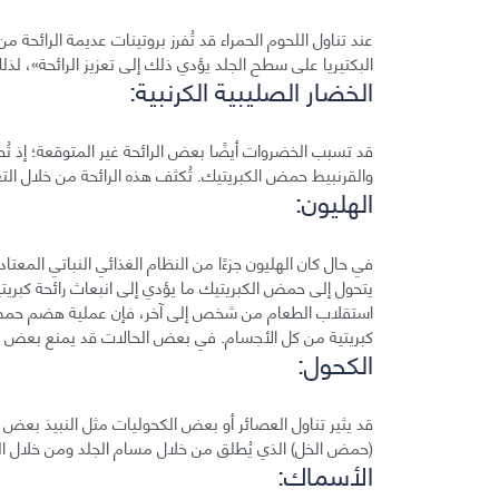
عند تناول اللحوم الحمراء قد تُفرز بروتينات عديمة الرائحة 
البكتيريا على سطح الجلد يؤدي ذلك إلى تعزيز الرائحة»، لذلك
الخضار الصليبية الكرنبية:
قد تسبب الخضروات أيضًا بعض الرائحة غير المتوقعة؛ إذ ت
والقرنبيط حمض الكبريتيك. تُكثف هذه الرائحة من خلال التع
الهليون:
في حال كان الهليون جزءًا من النظام الغذائي النباتي المع
يتحول إلى حمض الكبريتيك ما يؤدي إلى انبعاث رائحة كبريت
استقلاب الطعام من شخص إلى آخر، فإن عملية هضم حمض 
كبريتية من كل الأجسام. في بعض الحالات قد يمنع بعض ال
الكحول:
قد يثير تناول العصائر أو بعض الكحوليات مثل النبيذ بعض 
(حمض الخل) الذي يُطلق من خلال مسام الجلد ومن خلال ال
الأسماك: