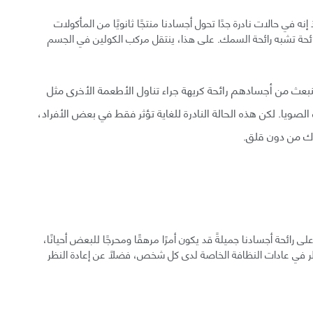
ه في حالات نادرة جدًا تحول أجسادنا منتجًا ثانويًا من المأكولات
برائحة تشبه رائحة السمك. على هذا، ينتقل مركب الكولين في الجسم
تنبعث من أجسادهم رائحة كريهة جراء تناول الأطعمة الأخرى مثل
لصويا. لكن هذه الحالة النادرة للغاية تؤثر فقط في بعض الأفراد،
اك من دون قلق.
 رائحة أجسادنا جميلةً قد يكون أمرًا مرهقًا ومحرجًا للبعض أحيانًا،
نظر في عادات النظافة الخاصة لدى كل شخص، فضلًا عن إعادة النظر