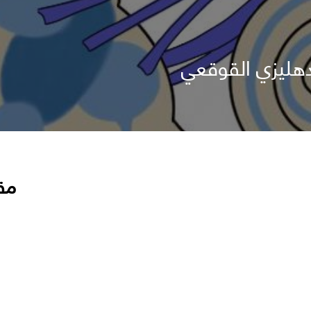
هليزي القوقعي
مق