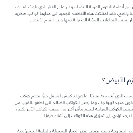
 من أنظمة النجوم القزمة البيضاء، وعُثر على الغبار الذي يلوث الغلاف
نا واضح، فقد امتلكت هذه الأنظمة النجمية في مدارها كواكب صخرية
ر بسبب التفاعلات المدّية الجذبوية بينها وبين القزم الأبيض.
قزم الأبيض؟
لميت الذي أتت منه تقريبًا، ولكنها تنكمش لتشغل حيزًا بحجم كوكب
وى مدّية كبيرة جدًا، وما يجعل الكواكب الضالة التي تطفو بالقرب من
صف الكوكب المواجه للنجم بتأثير أكبر من نصف الكوكب الآخر بكثير،
لدرجة تؤدي إلى تمزيق هذه الكواكب إلى أشلاء حرفيًا.
 المعروفة باسم نصف قطر الدمار المتمثلة بالحلقة المشؤومة