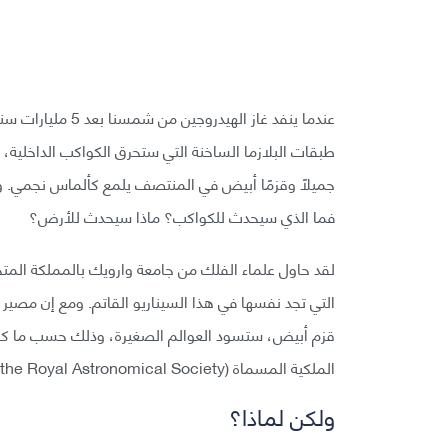
عندما ينفد غاز اله
طبقات البلازما الساخنة التي ستحرق الكواكب الداخلية، و
جميلًا وقزمًا أبيض في المنتصف يلمع كألماس نجمي. و
فما الذي سيحدث للكواكب؟ ماذا سيحدث للأرض؟
لقد حاول علماء الفلك من جامعة وارويك بالمملكة المتحد
التي تجد نفسها في هذا السيناريو القاتم. ومع إن مصير
قزم أبيض، ستسود العوالم الصغيرة، وذلك حسب ما كشفته
الملكية المسماة (Monthly Notices of the Royal Astronomical Society).
ولكن لماذا؟