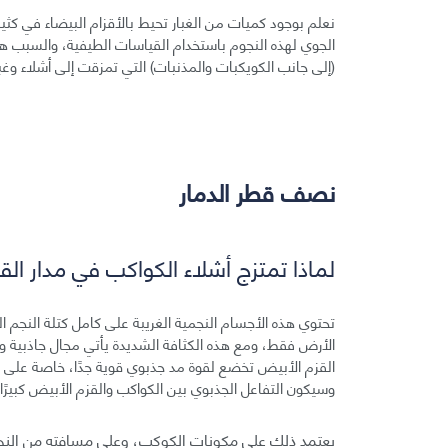
نعلم بوجود كميات من الغبار تحيط بالأقزام البيضاء في كثير
الجوي لهذه النجوم باستخدام القياسات الطيفية، والسبب ه
(إلى جانب الكويكبات والمذنبات) التي تمزقت إلى أشلاء وغبا
نصف قطر الدمار
لماذا تمتزج أشلاء الكواكب في مدار ال
تحتوي هذه الأجسام النجمية الغريبة على كامل كتلة النجم ا
الأرض فقط، ومع هذه الكثافة الشديدة يأتي مجال جاذبية وق
القزم الأبيض تخضع لقوة مد جذبوي قوية جدًا، خاصة على ن
وسيكون التفاعل الجذبوي بين الكواكب والقزم الأبيض كبيرًا 
يعتمد ذلك على مكونات الكوكب، وعلى مسافته من النجم