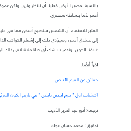
بالنسبة لمصير الأرض فعلينا أن ننتظر ونرى. ولكن عمو
أحمر لأننا ببساطة سنحترق.
المثير للاهتمام أن الشمس ستصبح أسخن مما هي عليه ال
إلى عملاق أحمر، وسيؤدي ذلك إلى إشعاع الكواكب الداخ
غلافنا الجوي، وتدمر بلا شك أي حياة متبقية في ذلك ال
اقرأ أيضًا:
حقائق عن القزم الأبيض
اكتشاف اول " قزم ابيض نابض " في تاريخ الكون المرئ
ترجمة: أنور عبد العزيز الأديب
تدقيق : محمد حسان عجك