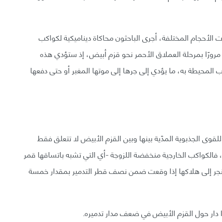
لأحجام المختلفة، أجرى الباحثون محاكاة ديناميكية لكواكب
رورًا بمرحلة العملاق الأحمر نحو قزم أبيض، إذ ستؤدي هذه
ب المحيطة به، ما يؤدي إلى جرها إلى موتها المغبر أو حتى دفعها
قوى الجذبوية المدّية بينها وبين القزم الأبيض لا تتعلق فقط
ه، فالكواكب الخارجية منخفضة اللزوجة -أي التي تشبه باتساقها قمر
تنجر إلى هلاكها إذا وقعت ضمن نصف قطر التدمير بمقدار خمسة
 دار حول القزم الأبيض في ضعف مدار تدميره.