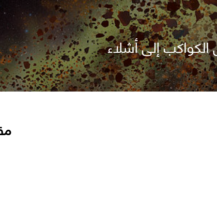
 الكواكب إلى أشلاء
مق