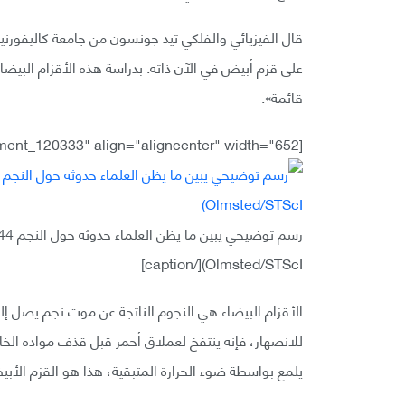
قال الفيزيائي والفلكي تيد جونسون من جامعة كاليفورني
على قزم أبيض في الآن ذاته. بدراسة هذه الأقزام البيضا
قائمة».
[caption id="attachment_120333" align="aligncenter" width="652"]
Olmsted/STScI)[/caption]
الأقزام البيضاء هي النجوم الناتجة عن موت نجم يصل إل
للانصهار، فإنه ينتفخ لعملاق أحمر قبل قذف مواده الخار
يلمع بواسطة ضوء الحرارة المتبقية، هذا هو القزم الأب