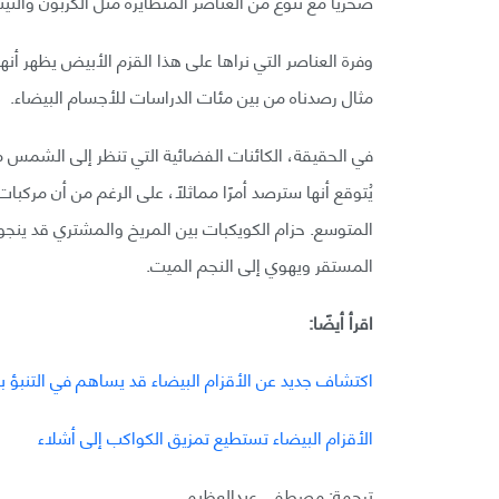
صخريًا مع تنوع من العناصر المتطايرة مثل الكربون والني
وفرة العناصر التي نراها على هذا القزم الأبيض يظهر 
مثال رصدناه من بين مئات الدراسات للأجسام البيضاء.
يُتوقع أنها سترصد أمرًا مماثلًا، على الرغم من أن مرك
المتوسع. حزام الكويكبات بين المريخ والمشتري قد ين
المستقر ويهوي إلى النجم الميت.
اقرأ أيضًا:
اكتشاف جديد عن الأقزام البيضاء قد يساهم في التنبؤ بن
الأقزام البيضاء تستطيع تمزيق الكواكب إلى أشلاء
ترجمة: مصطفى عبدالعظيم