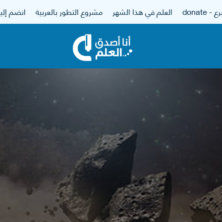
 - donate
العلم في هذا الشهر
مشروع التطور بالعربية
انضم إلين