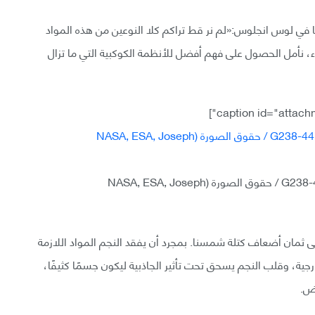
ا في لوس انجلوس:«لم نر قط تراكم كلا النوعين من هذه المواد
ء، نأمل الحصول على فهم أفضل للأنظمة الكوكبية التي ما تزال
رسم توضيحي يبين ما يظن العلماء حدوثه حول النجم G238-44 / حقوق الصورة (NASA, ESA, Joseph
ى ثمان أضعاف كتلة شمسنا. بمجرد أن يفقد النجم المواد اللازمة
جية، وقلب النجم يسحق تحت تأثير الجاذبية ليكون جسمًا كثيفًا،
يض.