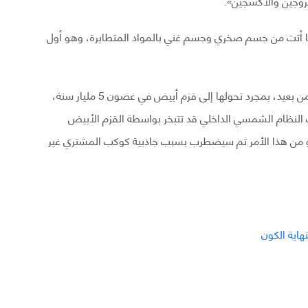
تروجين والأكسجين».
أنها أتت من جسم صخري وجسم غني بالمواد المتطايرة، وهو أول
في الحقيقة، الكائنات الفضائية التي تنظر إلى الشمس من بعيد، بمجرد تحولها إلى قزم أبيض في غضون 5 مليار سنة،
بات النظام الشمسي الداخلي قد تتبخر بواسطة القزم الأبيض
جو من هذا الأمر ثم سيضطرب بسبب جاذبية كوكب المشتري غير
هاية الكون