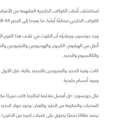
استكشاف أشلاء الكواكب الخارجية الملتهمة من الأقزام ال
الكوكب الخارجي مختلفًا أيضًا، ما يعيدنا إلى النجم G238-44.
وجد جونسون وزملاؤه أن التلوث في غلاف هذا القزم الأ
أثقل من الهيليوم، الكربون والهيدروجين والنيتروجين و
والكالسيوم والحديد.
كانت وفرة الحديد والنيتروجين بالتحديد عالية، فإن الأو
وجود أجسام جليدية.
قال جونسون: «إن أفضل ملائمة لنتائجنا كانت مزيجًا مك
المذنبات والمكونة من الجليد والغبار، وجود مواد الحديد
نرصد نظامًا نجميًا يحتوي على كميات كبيرة من الاثنين».