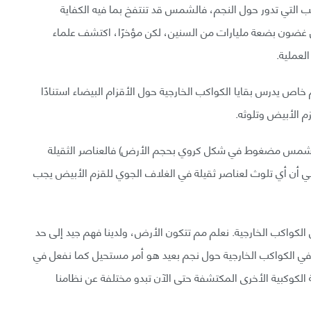
ب التي تدور حول النجم، فالشمس قد تنتفخ بما فيه الكفاية
في غضون بضعة مليارات من السنين، لكن مؤخرًا، اكتشف علماء
لعملية.
اص يدرس بقايا الكواكب الخارجية حول الأقزام البيضاء استنادًا
زم الأبيض وتلوثه.
تلة الشمس مضغوط في شكل كروي بحجم الأرض) فالعناصر الثقيلة
يعني أن أي تلوث لعناصر ثقيلة في الغلاف الجوي للقزم الأبيض يجب
اخل الكواكب الخارجية. نعلم مم تتكون الأرض، ولدينا فهم جيد إلى حد
ي الكواكب الخارجية حول نجم بعيد هو أمر مستحيل كما نفعل في
كوكبية الأخرى المكتشفة حتى الآن تبدو مختلفة عن نظامنا