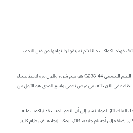
جم هو قزم أبيض معين يبعد 86 سنة ضوئية، فهذه الكواكب حاليًا يتم تمزيقها والتهامها من قبل النجم،
هذا الحدث ليس بالغريب على الأقزام البيضاء، ولكن هذا النجم المسمى G238-44 هو نجم شره، ولأول مرة لاحظ علماء
ج نظامه في الآن ذاته، في عرض نجمي واسع المدى هو الأول من
قزم الأبيض G238-44 اكتشف علماء الفلك آثارًا لمواد تشير إلى أن النجم الميت قد تراكمت عليه
ي إضافة إلى أجسام جليدية كالتي يمكن إيجادها في حزام كايبر