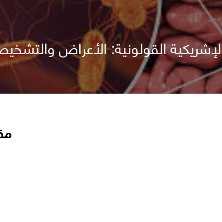
لإشريكية القولونية: الأعراض والتشخي
مق