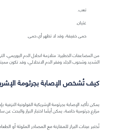
تعب.
غثيان.
حمى خفيفة، وقد لا تظهر أي حمى.
من المضاعفات الخطيرة: متلازمة انحلال الدم اليوريمي، ال
الشديد وشحوب الجلد وفقر الدم الانحلالي، وقد تكون مميتة
كيف تُشخص الإصابة بجرثومة الإشريكي
يمكن تأكيد الإصابة بجرثومة الإشريكية القولونية النزفية بإ
مزارع جرثومية خاصة، يمكن أيضًا اختبار البراز والبحث عن سا
تُختبر عينات البراز للمقارنة مع المصادر الملوثة أو ا