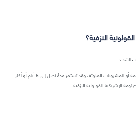
لقولونية النزفية؟
ب الشديد.
تبدأ الأعراض عادةً في غضون 2 - 5 أيام من تناول الأطعمة أو المشروبات الملوثة، وقد تستمر مدةً تصل إلى 8 أيام أو أكثر.
ثومة الإشريكية القولونية النزفية: