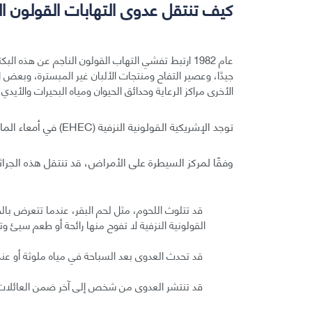
كيف تنتقل عدوى التهابات القولون ال
عام 1982 ارتبط تفشي التهاب القولون الناجم عن هذه 
جيدًا، وعصير التفاح ومنتجات الألبان غير المبسترة، وبع
الأخرى مراكز الرعاية وحدائق الحيوان ومياه البحيرات والأيدي 
توجد الإشريكية القولونية النزفية (EHEC) في أمعاء الماشية والماعز والغزلان والأغنام السليمة.
وفقًا لمركز السيطرة على الأمراض، قد تنتقل هذه الجراثيم
قد تتلوث اللحوم، مثل لحم البقر، عندما تتعرض بالخ
القولونية النزفية لا تفوح منها رائحة أو طعم سيئ وت
قد تحدث العدوى بعد السباحة في مياه ملوثة أو عند ا
قد تنتشر العدوى من شخص إلى آخر ضمن العائلات و