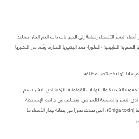
 أمعاء البشر الأصحاء إضافةً إلى الحيوانات ذات الدم الحار. تساعد
 المعوية الطبيعية -الفلورا- ضد البكتيريا الضارة. وتُعد من البكتيريا
تسم سلالاتها بخصائص مختلفة.
معوية الشديدة والالتهابات القولونية النزفية لدى البشر باسم
ًا لدى البشر والمسببة للأمراض. وتختلف عن جراثيم الإشريكية
القولونية الأخرى إذ تنتج عصارة سامة قوية تسمى الشيغا (Shiga toxin)، التي تحدث ضررًا في بطانة جدار الأمعاء ما
.