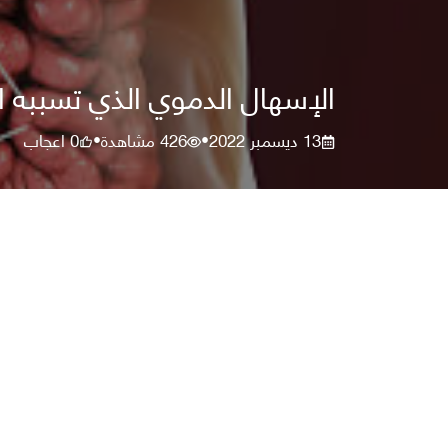
الإسهال الدموي الذي تسببه ا
13 ديسمبر 2022
426
مشاهدة
0
اعجاب
•
•