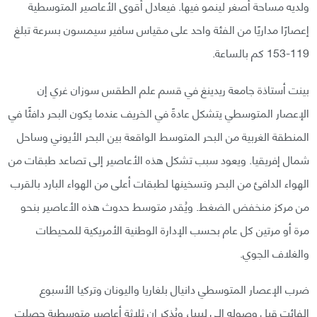
ولديه مساحة أصغر لينمو فيها. فيعادل أقوى الأعاصير المتوسطية
إعصارًا مداريًا من الفئة واحد على مقياس سافير سيمسون بسرعة تبلغ
119-153 كم بالساعة.
بينت أستاذة جامعة ريدينغ في قسم علم الطقس سوزان غري إن
الإعصار المتوسطي يتشكل عادةً في الخريف عندما يكون البحر دافئًا في
المنطقة الغربية من البحر المتوسط الواقعة بين البحر الأيوني وساحل
شمال إفريقيا. ويعود سبب تشكل هذه الأعاصير إلى تصاعد طبقات من
الهواء الدافئ من البحر وتسخينها لطبقات أعلى من الهواء البارد بالقرب
من مركز منخفض الضغط. ويُقدر متوسط حدوث هذه الأعاصير بنحو
مرة أو مرتين كل عام بحسب الإدارة الوطنية الأمريكية للمحيطات
والغلاف الجوي.
ضرب الإعصار المتوسطي دانيال بلغاريا واليونان وتركيا الأسبوع
الفائت قبل وصوله إلى ليبيا، ويُذكر إن ثلاثة أعاصير متوسطية حصلت