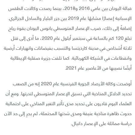
قبالة اليونان بين عامي 2016 و2018، بينما رصدت وكالات الطقس
الإسبانية إعصارًا مشابهًا عام 2019 بين جزر البليار والساحل الجزائري.
إضافةً إلى ذلك، ضرب الإعصار المتوسطي يانوس اليونان بقوة رياح
تبلغ 120 كم بالساعة في سبتمبر أيلول عام 2020، ما أدى إلى قتل
ثلاثة أشخاص في مدينة كارذيتسا والتسبب بفيضانات وانهيارات أرضية
وانقطاعات في الشبكة الكهربائية. كما تلقت جزيرة صقلية الإيطالية
أيضًا نصيبها من الأعاصير عام 2021.
أوضحت وكالة الأرصاد الجوية الفرنسية عام 2020 إنه من الصعب
تحديد الدلائل المناخية التي تسبق الإعصار المتوسطي لندرتها. ومع أن
العلماء اليوم قادرون على تحديد مدى تأثير التغير المناخي على احتمالية
حدوث ظاهرة مناخية عنيفة ومدى شدتها المحتملة، لم يجرِ إلى حد الآن
دراسة مماثلة على الإعصار دانيال.