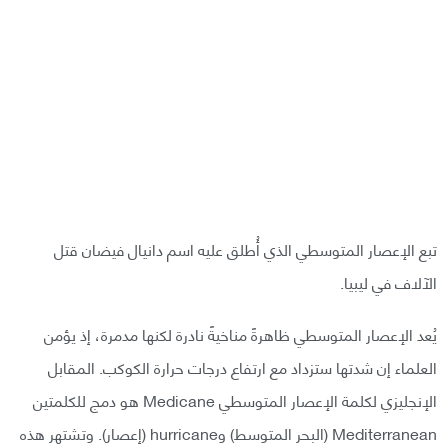
تبع الإعصار المتوسطي الذي أُطلق عليه اسم دانيال فيضان قتل
الآلاف في ليبيا.
يُعد الإعصار المتوسطي ظاهرةً مناخيةً نادرة لكنها مدمرة، إذ يؤمن
العلماء إن شدتها ستزداد مع ارتفاع درجات حرارة الكوكب. المقابل
الإنجليزي لكلمة الإعصار المتوسطي Medicane هو دمج للكلمتين
Mediterranean (البحر المتوسط) وhurricane (إعصار). وتشتهر هذه