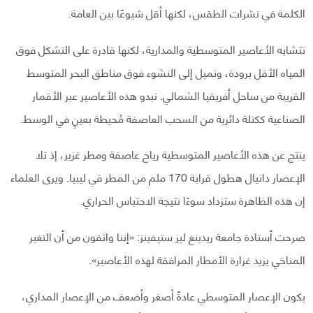
الكلمة في نشرات الطقس، لكنها أقل شيوعًا بين العامة.
تتشابه الأعاصير المتوسطية والمدارية، لكنها قادرة على التشكل فوق
المياه الأقل برودة، وتميل إلى النشوء فوق مناطق البحر المتوسط
القريبة من ساحل أفريقيا الشمالي. تبدو هذه الأعاصير عبر الأقمار
الصناعية ككتلة دائرية من السحب العاصفة مُحيطة بعينٍ في الوسط.
ينتج عن هذه الأعاصير المتوسطية رياح عاصفة ومطر غزير، إذ تلا
الإعصار دانيال هطول قرابة 170 ملم من المطر في ليبيا. ويرى العلماء
إن هذه الظاهرة ستزداد سوءًا نتيجة الاحتباس الحراري.
صرحت أستاذة جامعة ريدينغ ليز ستيفينز: «إننا واثقون من أن التغير
المناخي يزيد غزارة الأمطار المرافقة لهذه الأعاصير».
يكون الإعصار المتوسطي عادةً أصغر وأضعف من الإعصار المداري،