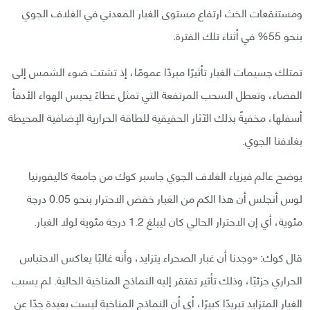
ومستنقعات الخث ارتفاع مستوى الغبار المعدني في الغلاف الجوي
بنحو 55% في أثناء تلك الفترة.
تمتلك جسيمات الغبار تأثيرًا مبردًا عمومًا، إذ تشتت ضوء الشمس إلى
الفضاء، وتعطل السحب المرتفعة التي تمثل غطاءً يحبس الهواء الأدفأ
أسفلها، مخفيةً بذلك الآثار الحقيقية للطاقة الحرارية الإضافية المحيطة
بغلافنا الجوي.
يوضح عالم فيزياء الغلاف الجوي جاسبر كوك من جامعة كاليفورنيا
لوس أنجلس أن هذا الكم من الغبار خفض الاحترار بنحو 0.05 درجة
مئوية، أي إن الاحترار الحالي كان ليبلغ 1.2 درجة مئوية لولا الغبار.
قال كوك: «وجدنا أن غبار الصحراء يتزايد، وأنه غالبًا يعاكس الاحتباس
الحراري جزئيًا، وذلك تأثير تفتقر إليه النماذج المناخية الحالية. لم يسبب
الغبار المتزايد تبريدًا كبيرًا، أي أن النماذج المناخية ليست بعيدة جدًا عن