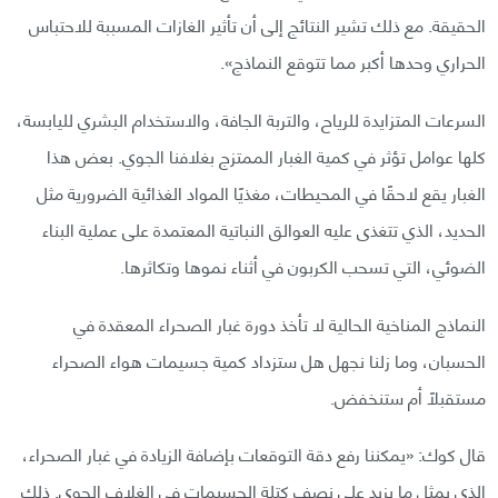
الحقيقة. مع ذلك تشير النتائج إلى أن تأثير الغازات المسببة للاحتباس
الحراري وحدها أكبر مما تتوقع النماذج».
السرعات المتزايدة للرياح، والتربة الجافة، والاستخدام البشري لليابسة،
كلها عوامل تؤثر في كمية الغبار الممتزج بغلافنا الجوي. بعض هذا
الغبار يقع لاحقًا في المحيطات، مغذيًا المواد الغذائية الضرورية مثل
الحديد، الذي تتغذى عليه العوالق النباتية المعتمدة على عملية البناء
الضوئي، التي تسحب الكربون في أثناء نموها وتكاثرها.
النماذج المناخية الحالية لا تأخذ دورة غبار الصحراء المعقدة في
الحسبان، وما زلنا نجهل هل ستزداد كمية جسيمات هواء الصحراء
مستقبلًا أم ستنخفض.
قال كوك: «يمكننا رفع دقة التوقعات بإضافة الزيادة في غبار الصحراء،
الذي يمثل ما يزيد على نصف كتلة الجسيمات في الغلاف الجوي. ذلك