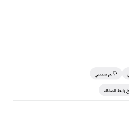
ي
لم يعجبني
 رابط المقالة