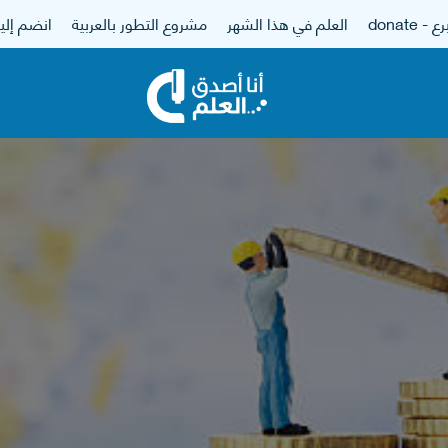
 - donate
العلم في هذا الشهر
مشروع التطور بالعربية
انضم إلين