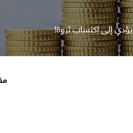
يؤدي إلى اكتساب ثروة!
مق