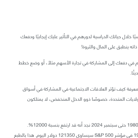
ا خلال حياتك الدراسية لدورهم في التأثير عليك إيجابيًا ودفعك
ذاته ينطبق على المال والثروة!
م في دفعك إلى المشاركة في تجارة الأسهم مثلًا، أو وضع خطط
ثًا.
 لمعرفة كيف تؤثر العلاقات الاجتماعية في المشاركة في أسواق
ولايات المتحدة، خصوصًا ذوو الدخل المنخفض، لا يمتلكون
بالنظر إلى العائد الإجمالي لسوق الأسهم الأمريكي منذ 1980 حتى سبتمبر 2024 نجد أنه قد ارتفع بنسبة 12000%.
فاستثمارك مبلغ 1000 دولار في سوق الأسهم عام 1980 في مؤشر S&P 500 سيساوي 121350 دولار اليوم. هذا بالطبع