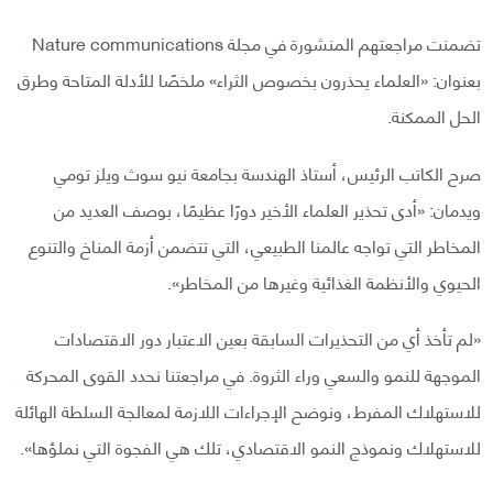
تضمنت مراجعتهم المنشورة في مجلة Nature communications
بعنوان: «العلماء يحذرون بخصوص الثراء» ملخصًا للأدلة المتاحة وطرق
الحل الممكنة.
صرح الكاتب الرئيس، أستاذ الهندسة بجامعة نيو سوث ويلز تومي
ويدمان: «أدى تحذير العلماء الأخير دورًا عظيمًا، بوصف العديد من
المخاطر التي تواجه عالمنا الطبيعي، التي تتضمن أزمة المناخ والتنوع
الحيوي والأنظمة الغذائية وغيرها من المخاطر».
«لم تأخذ أي من التحذيرات السابقة بعين الاعتبار دور الاقتصادات
الموجهة للنمو والسعي وراء الثروة. في مراجعتنا نحدد القوى المحركة
للاستهلاك المفرط، ونوضح الإجراءات اللازمة لمعالجة السلطة الهائلة
للاستهلاك ونموذج النمو الاقتصادي، تلك هي الفجوة التي نملؤها».