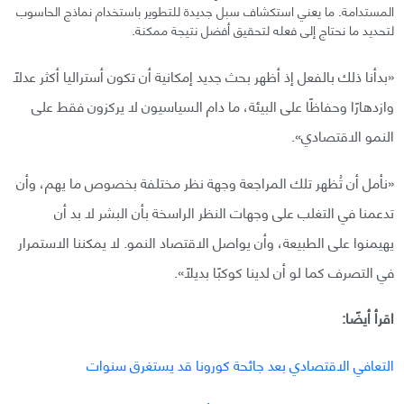
المستدامة. ما يعني استكشاف سبل جديدة للتطوير باستخدام نماذج الحاسوب
لتحديد ما نحتاج إلى فعله لتحقيق أفضل نتيجة ممكنة.
«بدأنا ذلك بالفعل إذ أظهر بحث جديد إمكانية أن تكون أستراليا أكثر عدلًا
وازدهارًا وحفاظًا على البيئة، ما دام السياسيون لا يركزون فقط على
النمو الاقتصادي».
«نأمل أن تُظهر تلك المراجعة وجهة نظر مختلفة بخصوص ما يهم، وأن
تدعمنا في التغلب على وجهات النظر الراسخة بأن البشر لا بد أن
يهيمنوا على الطبيعة، وأن يواصل الاقتصاد النمو. لا يمكننا الاستمرار
في التصرف كما لو أن لدينا كوكبًا بديلًا».
اقرأ أيضًا:
التعافي الاقتصادي بعد جائحة كورونا قد يستغرق سنوات