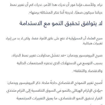
نراه. وللأسف فإننا فور أن ندرك هذا الأمر، ندرك كم أن تغيير نمط
حياتنا سيكون صعبًا، لدرجة أننا ننكر المشكلة برمتها».
لا يتوافق تحقيق النمو مع الاستدامة
صرح العلماء أن المسؤولية لا تقع على عاتق الأفراد فقط، ولكن لا بد من إجراء
تغييرات هيكلية.
صرح البروفيسور ويدمان: «قد تفشل محاولات تغيير نمط الحياة،
بسبب التوسع في الاستهلاك الذي تحفزه المجتمعات الحالية
والاقتصاد والثقافة».
أصبح تغيير النموذج الاقتصادي حاجةً ملحة. ذكر البروفيسور ويدمان:
«يؤدي الإلزام الهيكلي بالنمو في السوق التنافسية إلى التزام متخذي
القرار تحقيق النمو الاقتصادي، ما يعيق التغييرات المجتمعية