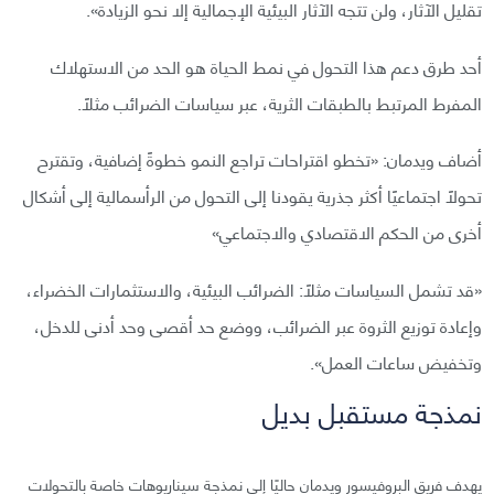
تقليل الآثار، ولن تتجه الآثار البيئية الإجمالية إلا نحو الزيادة».
أحد طرق دعم هذا التحول في نمط الحياة هو الحد من الاستهلاك
المفرط المرتبط بالطبقات الثرية، عبر سياسات الضرائب مثلًا.
أضاف ويدمان: «تخطو اقتراحات تراجع النمو خطوةً إضافية، وتقترح
تحولًا اجتماعيًا أكثر جذرية يقودنا إلى التحول من الرأسمالية إلى أشكال
أخرى من الحكم الاقتصادي والاجتماعي»
«قد تشمل السياسات مثلًا: الضرائب البيئية، والاستثمارات الخضراء،
وإعادة توزيع الثروة عبر الضرائب، ووضع حد أقصى وحد أدنى للدخل،
وتخفيض ساعات العمل».
نمذجة مستقبل بديل
يهدف فريق البروفيسور ويدمان حاليًا إلى نمذجة سيناريوهات خاصة بالتحولات