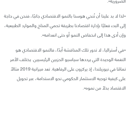
الضرورية».
«لذا لا بد علينا أن نُنحي هوسنا بالنمو الاقتصادي جانبًا، فنحن في حاجة
إلى البدء فعليًا بإدارة اقتصادنا بطريقة تحمي المناخ والموارد الطبيعية،
وإن أدى هذا إلى انخفاض النمو أو حتى انعدامه».
«في أستراليا، لا تدور تلك المناقشة أبدًا، فالنمو الاقتصادي هو
النغمة الوحيدة التي يرددها سياسيو الحزبين الرئيسيين. يختلف الأمر
تمامًا في نيوزيلندا، إذ يركزون على الرفاهية. تعد ميزانية 2019 مثالًا
على كيفية توجيه الاستثمار الحكومي نحو الاستدامة، عبر تحويل
الاقتصاد بدلًا من نموه».