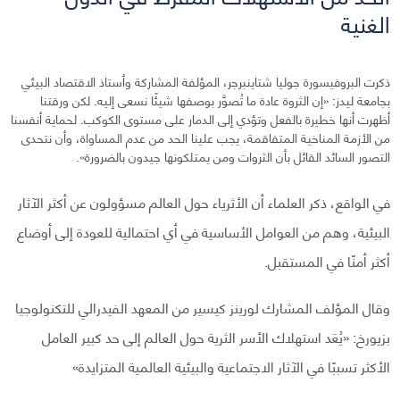
الغنية
ذكرت البروفيسورة جوليا شتاينبرجر، المؤلفة المشاركة وأستاذ الاقتصاد البيئي
بجامعة ليدز: «إن الثروة عادة ما تُصوَّر بوصفها شيئًا نسعى إليه. لكن ورقتنا
أظهرت أنها خطيرة بالفعل وتؤدي إلى الدمار على مستوى الكوكب. لحماية أنفسنا
من الأزمة المناخية المتفاقمة، يجب علينا الحد من عدم المساواة، وأن نتحدى
التصور السائد القائل بأن الثروات ومن يمتلكونها جيدون بالضرورة».
في الواقع، ذكر العلماء أن الأثرياء حول العالم مسؤولون عن أكثر الآثار
البيئية، وهم من العوامل الأساسية في أي احتمالية للعودة إلى أوضاع
أكثر أمنًا في المستقبل.
وقال المؤلف المشارك لورينز كيسير من المعهد الفيدرالي للتكنولوجيا
بزيورخ: «يُعَد استهلاك الأسر الثرية حول العالم إلى حد كبير العامل
الأكثر تسببًا في الآثار الاجتماعية والبيئية العالمية المتزايدة»