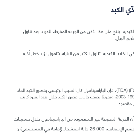
ّي الكبد
كبدية، ينتج مثل هذا الأذى من الجرعة المفرطة للدواء. بعد تناول
ريق البول.
خلايا الكبدية. تناول الكثير من الباراسيتامول يزيد خطر أذية
وفقاً لهيئة الغذاء والدواء (Food and Drug Administration) (FDA)، فإن الباراسيتامول كان السبب الرئيسي بقصور الكبد الحاد
في الولايات المتحدة الأمريكية في الفترة ما بين العامين 1998-2003، وتقريبًا نصف حالات قصور الكبد خلال هذه الفترة كانت
ر مقصود.
ى أن الجرعة المفرطة غير المقصودة من الباراسيتامول خلال تسعينات
القرن الماضي كانت مسؤولة عن حوالي 56,000 زيارة لقسم الإسعاف، 26,000 حالة استشفاء (إقامة في المستشفى) و