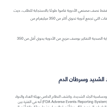
لاغ ورد فيه أن فقط نصف مصنعي الأدوية قاموا طوعًا بالاستجابة للطلب، حيث
قامت بحثّهم للبدء بإجراءات لسحب الموافقة على الوصفات التي تجمع أدوية تحوي أكثر من 350 ميليغرام من
بالإضافة لذلك، نصحت هيئة الغذاء والدواء مقدمي الرعاية الصحية التفكير بوصف مزيج من الأدوية يحوي أقل من 350
 الشديد وسرطان الدم
وحساسية الجلد الشديدة، وكشف النظام الخاص بهيئة الغذاء والدواء
المسؤول عن التبليغ عن الحوادث الجانبية للدواء FDA Adverse Events Reporting System) (FAERS)) أنه في الفترة بين
العامين 1969 حتى 2012، حدثت 107 من هذه الحالات في الولايات المتحدة، 67 منها أدّت لحالات استشفاء و 12 حالة أدّت إلى