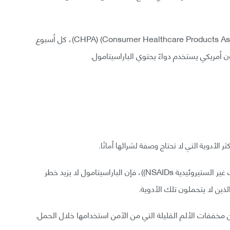
وفقًا لمنظمة المنتجات الصحية للمستهلك (Consumer Healthcare Products Association) (CHPA)، كل أسبوع
ر الأدوية التي لا تحتاج وصفة لشرائها أمانًا.
على عكس مخففات الألم الأخرى مثل مضادات الالتهاب غير الستيروئيدية NSAIDs))، فإن الباراسيتامول لا يزيد خطر
ذين لا يتحملون تلك الأدوية.
 من مخففات الألم القليلة التي من الآمن استخدامها خلال الحمل.