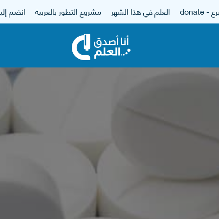
 - donate
العلم في هذا الشهر
مشروع التطور بالعربية
انضم إلين