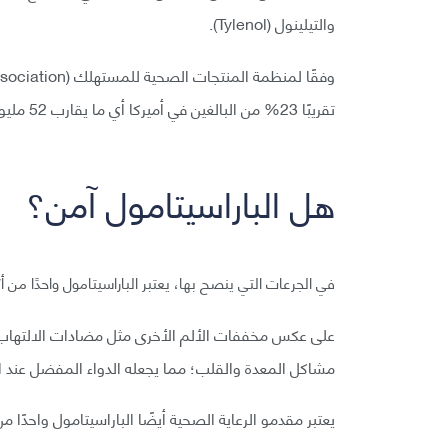
والتيلينول (Tylenol).
تقريبًا 23% من البالغين في أميركا أي ما يقارب 52 مليون أمريكي يستخدم دواءً يحتوي الباراسيتامول.
هل الباراسيتامول آمن؟
في الجرعات التي ينصح بها، يعتبر الباراسيتامول واحدًا من أكث
مشاكل المعدة والقلب؛ مما يجعله الدواء المفضل عند ال
يعتبر مقدمو الرعاية الصحية أيضًا الباراسيتامول واحدًا