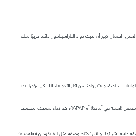
مل، احتمال كبير أن لديك دواء الباراسيتامول دائما قريبًا منك
ايات المتحدة، ويعتبر واحدًا من أكثر الأدوية أمانًا. لكن مؤخرًا، بدأت
السيتامول أو الباراسيتامول والذي يعرف أيضًا بالاسيتامينوفين (اسمه في أمريكا) أو APAP))، هو دواء يستخدم لتخفيف
يتواجد ضمن أكثر من 600 من الأدوية التي لا تحتاج لوصفة طبية لشرائها، والتي تحتاج وصفة مثل الفايكودين (Vicodin)