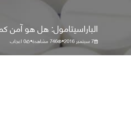
الباراسيتامول: هل هو آمن كم
7 سبتمبر 2016
746
مشاهدة
0
اعجاب
•
•