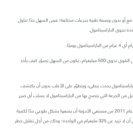
باع مع أو بدون وصفة طبية بجرعات مختلفة؛ فمن السهل جدًا تناول
ددة تحوي الباراسيتامول.
مع الأخذ بعين الاعتبار أن الحبة الواحدة من دواء التايلينول القوي تحوي 500 ميليغرام، يكون من السهل تصوّر كيف يأخد
الباراسيتامول يحدث ببطىء ويتطوّر على الأغلب بدون أن يكتشف
يل من الجرعة التي ينصح بها من الباراسيتامول لا يسبّب أي ضرر.
مع وضع هذا في الاعتبار، طلبت هيئة الغذاء والدواء في عام 2011 من مصنعي الأدوية أن يضعوا بشكل طوعي حدًا لكمية
الباراسيتامول الموجودة في حبة الدواء أو الكبسولة، على أن لا تزيد عن 325 مليغرام في الواحدة؛ وذلك من أجل تقليل خطر