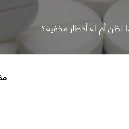
ا نظن أم له أخطار مخفية؟
مق