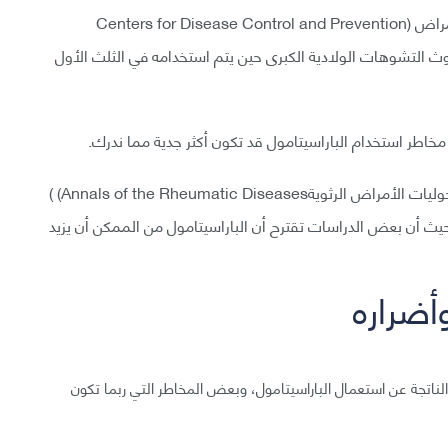
حيث وجدت دراسة قام بها مركز التحكم والوقاية من الأمراض Centers for Disease Control and Prevention)
 حدوث التشوهات الولادية الكبرى حين يتم استخدامه في الثلث الأول
خاطر استخدام الباراسيتامول قد تكون أكثر جدية مما ندرك.
ففي العام الماضي، استنتجت مراجعة نشرت في مجلة حوليات الأمراض الرثويةAnnals of the Rheumatic Diseases) )
حيث أن بعض الدراسات تقترح أن الباراسيتامول من الممكن أن يزيد
أضراره
اتجة عن استعمال الباراسيتامول، وبعض المخاطر التي ربما تكون