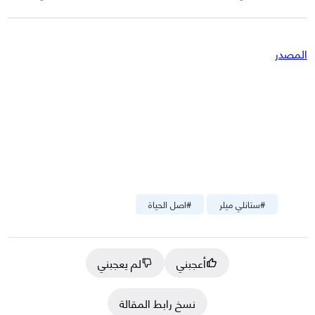
المصدر
#
ستانلي ميلر
#
اصل الحياة
أعجبني
لم يعجبني
نسخ رابط المقالة