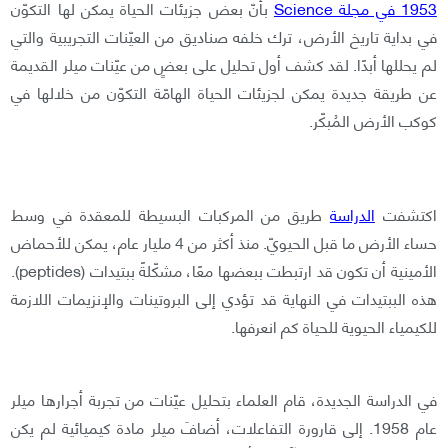
1953 في مجلة Science
بأنّ بعض جزيئات الحياة يمكن لها التكوّن
في بداية تاريخ الأرض، ترك خلفه صناديق من العيّنات التجريبية والتي
لم يحللها أبدًا. لقد كشف أول تحليل على بعضٍ من عيّنات ميلر القديمة
عن طريقة جديدة يمكن لجزيئات الحياة الهامّة التكوّن من خلالها في
كوكب الأرض المُبكّر.
اكتشفت
الدراسة
طريق من المركبات البسيطة للمعقدة في وسط
حساء الأرض ما قبل الحيويّ. منذ أكثر من 4 مليار عام، يمكن للأحماض
الأمينية أن تكون قد ارتبطت ببعضها معًا، مشكّلةً ببتيدات (peptides).
هذه الببتيدات في النهاية قد تؤدي إلى البروتينات والإنزيمات اللازمة
للكيمياء الحيوية للحياة كم انعرفها.
في الدراسة الجديدة، قام العلماء بتحليل عيّنات من تجربة أجرارها ميلر
عام 1958. إلى قارورة التفاعلات، أضافَ ميلر مادة كيميائية لم يكن