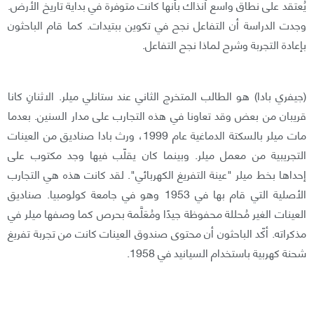
يُعتقد على نطاق واسع آنذاك بأنها كانت متوفرة في بداية تاريخ الأرض.
وجدت الدراسة أن التفاعل نجح في تكوين ببتيدات. كما قام الباحثون
بإعادة التجربة وشرح لماذا نجح التفاعل.
(جيفري بادا) هو الطالب المتخرج الثاني عند ستانلي ميلر. الاثنانِ كانا
قريبان من بعض وقد تعاونا في هذه التجارب على مدار السنين. بعدما
مات ميلر بالسكتة الدماغية عام 1999، ورث بادا صناديق من العينات
التجريبية من معمل ميلر. وبينما كان يقلّب فيها وجد مكتوب على
إحداها بخط ميلر "عينة التفريغ الكهربائي". لقد كانت هذه هي التجارب
الأصلية التي قام بها في 1953 وهو في جامعة كولومبيا. صناديق
العينات الغير مُحللة محفوظة جيدًا ومُعَلَّمة بحرص كما وصفها ميلر في
مذكراته. أكّد الباحثون أن محتوى صندوق العينات كانت من تجربة تفريغ
شحنة كهربية باستخدام السيانيد في 1958.