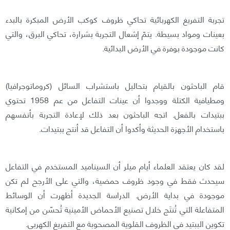
تجربة التفريغ الكهربائية تحاكي ظروف كوكب الأرض المبكرة بالبدء
بعينات ومواد بسيطة. يتمّ إشعال التجربة بشرارة، تحاكي البرق، والتي
كانت موجودة بوفرة في الأرض البدائية.
قام الباحثون بالقيام بتحاليل باستشراب السائل (كروماتوجرافيا)
ومطيافية الكتلة ووجدوا أن عينات التفاعل من عم 1958 تحتوي
ببتيدات بالفعل. اتجه الباحثون بعد ذلك لإعادة التجربة بأنفسهم
باستخدام الأجهزة الحديثة وأكدوا أن التفاعل قد أنتج ببتيدات.
لقد كان يعتقد العلماء أيام ميلر أن السيناميد المستخدم في التفاعل
سيحدث فقط في وجود ظروف حمضية، والتي على الأرجح لم تكن
موجودة في بداية الأرض. الدراسة الجديدة أظهرت أن الوسائط
المتفاعلة التي تُنتَج خلال تصنيع الأحماض الأمينية تُحسّن من إمكانية
تكوين الببتيد في الظروف القلوية المصحوبة مع التفريغ الكهربي.