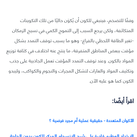
وفقًا للتضخم، فينبغي للكون أن يُكوَن حاليًا من تلك التكوينات
المتكاثفة، ولكن يرجع السبب إلى التموج الكمي في نسيج الزمكان
-تغير الطاقة اللحظي بالفراغ- وهو ما يسبب توقف التمدد بشكل
مؤقت ببعض المناطق المتفرقة، ما ينتج عنه اختلاف في كثافة توزيع
المواد بالكون. وعند توقف التمدد المؤقت تعمل الجاذبية على جذب
وتكثيف المواد والغازات لتشكل المجرات والنجوم والكواكب، وليبدو
الكون كما هو عليه الآن.
اقرأ أيضًا:
الأكوان المتعددة - حقيقية عملية أم مجرد فرضية ؟
الارتداد العظيم قادرة على شرح الإنسجام المبكر للكون بدون الحاجة