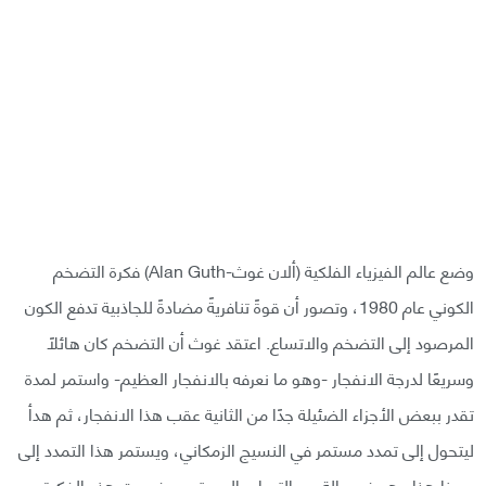
وضع عالم الفيزياء الفلكية (ألان غوث-Alan Guth) فكرة التضخم
الكوني عام 1980، وتصور أن قوةً تنافريةً مضادةً للجاذبية تدفع الكون
المرصود إلى التضخم والاتساع. اعتقد غوث أن التضخم كان هائلًا
وسريعًا لدرجة الانفجار -وهو ما نعرفه بالانفجار العظيم- واستمر لمدة
تقدر ببعض الأجزاء الضئيلة جدًا من الثانية عقب هذا الانفجار، ثم هدأ
ليتحول إلى تمدد مستمر في النسيج الزمكاني، ويستمر هذا التمدد إلى
يومنا هذا وهو في حالة من التسارع المستمر. وفسرت هذه الفكرة