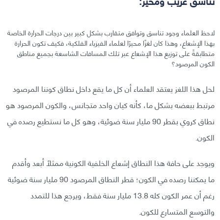
تناسق غريب ومحير:
لاحظ العلماء وجود تناسق وتوافق متقارب بشكل كبير بين درجات الحرارة الخاصة
بهذا الإشعاع، وهذا كان لغزًا محيرًا لعلماء الفيزياء الفلكية، فكيف تكون الحرارة
متطابقةً على توزيع هذا الإشعاع عبر تلك المسافات الشاسعة بجميع مناطق
الكون المرصود؟
لحل هذا اللغز يعتقد العلماء أن كل ما يقع داخل نطاق كوننا المرصود
مرتبط ببعضه بشكل ما، كأنه كيان واحد متجانس، والكون المرصود هو
نطاق كروي بقطر 90 مليار سنة ضوئية، وهو كل ما نستطيع رصده في
الكون.
ويوجد على حافة هذا النطاق إشعاع الخلفية الكونية ممثلًا أبعد وأقدم
ما يمكننا رصده في الكون؛ قطر النطاق المرصود 90 مليار سنة ضوئية
رغم أن عمر الكون كله 13.8 مليار سنة فقط، ويرجع هذا للتمدد
والتوسع المتسارع للكون.