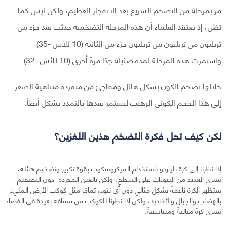
مر بمرحلة من التضخم السريع بعد الانفجار العظيم، ولكن ليس كما
تظن، إذ يعتقد العلماء أن هذه المرحلة التضخمية حدثت بعد جزء من
تريليون من تريليون من تريليون جزء من الثانية (10 للأس -35)
واستمرت هذه المرحلة لمدة ضئيلة جدًا مرةً أخرى (10 للأس -32).
خلالها تضخم الكون بشكل هائل ومفاجئ من متفردة متناهية الصغر
إلى هذا الحجم الكوني الرهيب ليستمر بعدها بالتمدد بشكل أبطأ.
لكن كيف تحل فكرة التضخم هذين اللغزين؟
إذا نظرنا إلى كرة بلياردو باستخدام الميكروسكوب بقوة تكبير وتضخيم هائلة،
سنرى العديد من النتوءات على السطح، ولكن بالعين المجردة -دون التضخيم-
ستظهر الكرة ناعمةً بشكل مثالي دون أي نتوء، تمامًا مثل كوكب الأرض المليء
بالهضاب والجبال والأخاديد، ولكن إذا نظرنا للكوكب من مسافة بعيدة في الفضاء
سنرى كرةً مثاليةً ومتناسقةً.