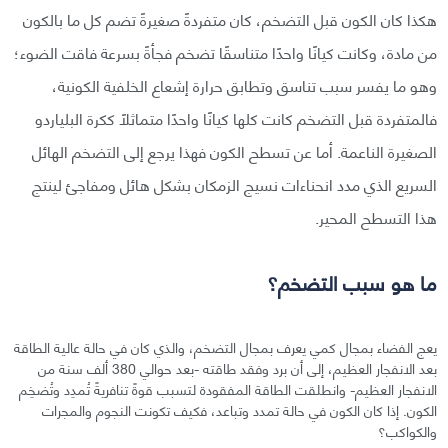
هكذا كان الكون قبل التضخم، كان متفردةً صغيرةً تضم كل ما بالكون
من مادة، وكانت كيانًا واحدًا متناسقًا تضخم فجأةً بسرعة فاقت الضوء؛
وهو ما يفسر سبب تناسق وتطابق حرارة إشعاع الخلفية الكونية،
فالمتفردة قبل التضخم كانت كلها كيانًا واحدًا متماثلًا ككرة البلياردو
الصغيرة الناعمة. أما عن تسطح الكون فهذا يرجع إلى التضخم الهائل
السريع الذي مدد انحناءات نسيج الزمكان بشكل هائل ومفاجئ لينتج
هذا التسطح المحير.
ما هو سبب التضخم؟
يعج الفضاء بمجال كمي يعرف بمجال التضخم، والذي كان في حالة عالية الطاقة
بعد الانفجار العظيم، إلى أن برد وفقد طاقته -بعد حوالي 380 ألف سنة من
الانفجار العظيم- وانطلقت الطاقة المفقودة لتسبب قوةً تنافريةً تُمدِد وتُضخِم
الكون. إذا كان الكون في حالة تمدد وتباعد، فكيف تكونت النجوم والمجرات
والكواكب؟