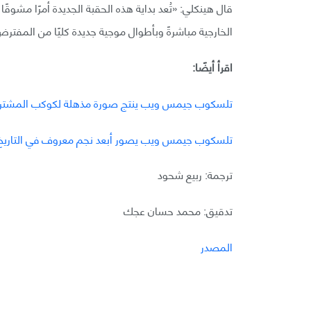
قال هينكلي: «تُعد بداية هذه الحقبة الجديدة أمرًا مشوق
الخارجية مباشرةً وبأطوال موجية جديدة كليًا من المفترض أن تدوم 20 سنة 
اقرأ أيضًا:
تلسكوب جيمس ويب ينتج صورة مذهلة لكوكب المشتر
تلسكوب جيمس ويب يصور أبعد نجم معروف في التاريخ
ترجمة: ربيع شحود
تدقيق: محمد حسان عجك
المصدر