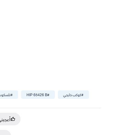
#
كوكب خارجي
#
HIP 65426 B
#
تلسكوب
أعجبن