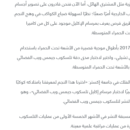
ازية مثل المشتري الهائل، أما الآن فنحن قادرون على تصوير أجسام
 الخارجية أمرًا صعبًا؛ نظرًا لسهولة ضياع الكواكب في وهج النجم.
ق قرص يعرف بمرسام الإكليل موجود على كل من كاميرا
حت الحمراء المتوسطة.
اكتشف العلماء (HIP 65426 b) للمرة الأولى في يوليو 2017 بأطوال موجية قصيرة من الأشعة تحت الحمراء باستخدام
ي في تشيلي، واختير لاختبار مدى دقة تلسكوب جيمس ويب الفضائي
ً بالأشعة تحت الحمراء المتوسطة.
لك في جامعة إكستر: «اخترنا هذا النجم لمعرفتنا بامتلاكه كوكبًا
ا مميزًا لاختبار مرسام إكليل تلسكوب جيمس ويب الفضائي»، وهو
بقة النشر في الأشهر الخمسة الأولى من عمليات التلسكوب
رة من عمليات مراقبة علمية معينة.