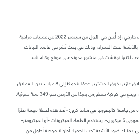
التقط تلسكوب جيمس ويب الفضائي أول صورة لكوكب خارجي، إذ أُعلن في الأول من سبتمبر 2022 عن عمليات مراقبة
سكوب جيمس ويب للكوكب الخارجي (HIP 65426 b) بالأشعة تحت الحمراء، وذلك في بحث نُشر في قاعدة البيانات
 بعد، لكنها نوقشت في منشور مدونة على موقع وكالة ناسا
يُعرف الكوكب الصغير باسم المشتري الهائل، أي أنه عملاق غازي يفوق المشتري حجمًا بنحو 6 إلى 8 مرات. يدور العملاق
 من جامعة كاليفورنيا في سانتا كروز: «تُعد هذه لحظة مهمة نظرًا
لكونها المرة الأولى التي نصور فيها كوكبًا يتجاوز طوله الموجي 5 ميكرون». يستخدم العلماء الميكرونات -أو الميكرومتر-
 يمتلك ضوء الأشعة تحت الحمراء أطوالًا موجية أطول من