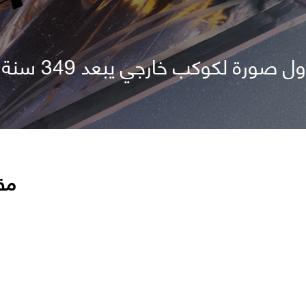
ب خارجي يبعد 349 سنة ضوئية عن الأرض
مق