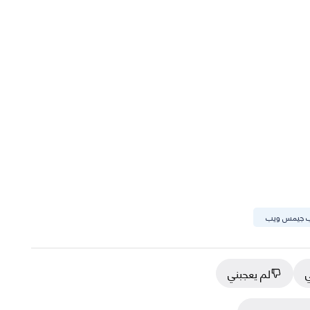
 جيمس ويب
ي
لم يعجبني