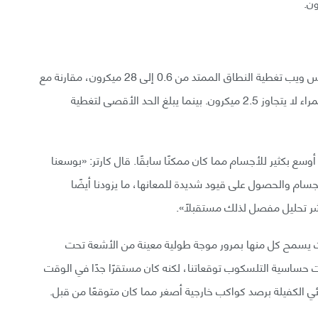
خلافًا لأي تلسكوب فضائي آخر، يستطيع تلسكوب جيمس ويب تغطية النطاق الممتد من 0.6 إلى 28 ميكرون، مقارنة مع
تلسكوب هابل الفضائي الذي يغطي نطاق أشعة تحت حمراء لا يتجاوز 2.5 ميكرون. بينما يبلغ الحد الأقصى لتغطية
ع بكثير للأجسام مما كان ممكنًا سابقًا. قال كارتر: «بوسعنا
سام والحصول على قيود شديدة للمعانها، ما يزودنا أيضًا
شر تحليل مفصل لذلك مستقبلًا».
فلك (HIP 65426 b) باستخدام 7 مرشحات يسمح كل منها بمرور موجة طولية معينة من الأشعة تحت
ت حساسية التلسكوب توقعاتنا، لكنه كان مستقرًا جدًا في الوقت
 الكفيلة برصد كواكب خارجية أصغر مما كان متوقعًا من قبل.