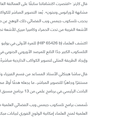
قال كارتر: «اقتصرت اكتشافاتنا سابقًا على العمالقة الغ
مشابهة لأورانوس ونبتون». يُعد التصوير المباشر للكواكب
يحجب تلسكوب جيمس ويب الفضائي ذلك الوهج عن طري
الأشعة القريبة من تحت الحمراء وكاميرا ميري للأشعة ت
التلسكوب الكبير جدًا التابع للمرصد الأوروبي الجنوب
وإيجاد الطريقة المثلى لتصوير الكواكب الخارجية مباشرة
قال ساشا هينكلي الأستاذ المساعد من قسم الفيزياء والف
مستقرًا وجاهزًا للتصوير المباشر، ما يجعله هدفًا أولً
الباحث الرئيسي في برنامج علمي من 13 برنامج مسبق النشر لتلسكوب جيمس ويب الفضائي.
صُممت برامج تلسكوب جيمس ويب الفضائي العلمية مس
العلمية لمنح العلماء إمكانية الولوج الفوري لبيانات مبك