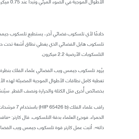
الأطوال الموجية في الضوء المرئي وتبدأ عند 0.75 ميكرون.
التلسكوبات الأرضية 2.2 ميكرون.
يزّود تلسكوب جيمس ويب الفضائي علماء الفلك بنظرة أوس
تغطية كامل نطاقات الأطوال الموجية المضيئة لهذه الأج
بخصائص أُخرى مثل الكتلة والحرارة ونصف القطر. سيُن
راقب علماء ال
الحمراء. فوجئ العلماء بدقة التلسكوب. قال كارتر: «فاق
ذاته». أثبت عمل كارتر قوة تلسكوب جيمس ويب الفضائي