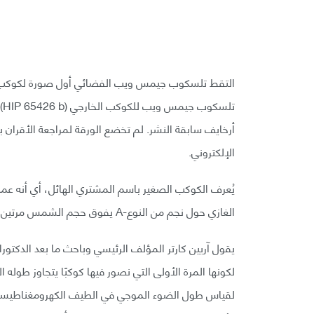
تل
أرخايف سابقة النشر. لم تخضع الورقة لمراجعة الأقران
الإلكتروني.
الغازي حول نجم من النوع-A يفوق حجم الشمس مرتين، ويقع في كوكبة قنطورس بعيدًا عن الأرض نحو 349 سنة ضوئية.
يقول آريين كارتر المؤلف الرئيسي وباحث ما بعد الدكتوراه
لقياس طول الضوء الموجي في الطيف الكهرومغناطيسي.