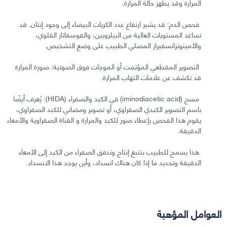
المرارة وقد يظهر حالة المرارة.
فحص الدم: قد يشير ارتفاع عدد الكريات البيضاء إلى وجود إنتان. قد
تساعد المستويات العالية من البيلروبين، والفوسفاتاز القلوي،
والأمينوترانسفيراز المصلي الطبيب على وضع التشخيص.
التصوير المقطعي المؤتمت أو الموجات فوق الصوتية: صورة المرارة
قد تكشف عن علامات التهاب المرارة.
مسح (iminodiacetic acid) في الكبد والصفراء (HIDA): يُعرف أيضًا
باسم التصوير الكبدي الصفراوي، أو تصوير ومضاني للكبد الصفراوي،
يقوم هذا الفحص بإعطاء صور للكبد والمرارة و القناة الصفراوية والأمعاء
الدقيقة.
هذا يسمح للطبيب بتتبع إنتاج وتدفق الصفراء من الكبد إلى الأمعاء
الدقيقة وتحديد ما إذا كان هناك انسداد، وأين يوجد هذا الانسداد.
العوامل المؤهبة