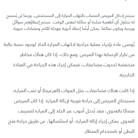
سيتم إدخال المريض المصاب بالتهاب المرارة إلى المستشفى، وربما لن يُسمح
له بتناول أي أطعمة صلبة أو سائلة لبعض الوقت. سيتم إعطاؤهم سوائل
وريدية ويكون صائمًا. يمكن أيضًا إعطاء أدوية مهدئة للألم ومضادات حيوية.
يُوصى عادة بإجراء عملية جراحية لالتهاب المرارة الحاد لوجود نسبة عالية
من تكرار الإصابة بهذا المرض. ومع ذلك، إذا كان هناك مخاطر
منخفضة لحدوث مضاعفات، فيمكن إجراء هذه الجراحة في العيادة
الخارجية.
إذا كانت هناك مضاعفات، مثل الموات (الغرغرينا) أو ثقب المرارة،
فسيحتاج المريض إلى جراحة فورية لإزالة المرارة. إذا كان المريض
مصابًا بالعدوى، فقد يُدخل أنبوب عبر الجلد إلى المرارة لتصريف
العدوى. يمكن إجراء إزالة المرارة، أو استئصالها، عن طريق جراحة فتح
البطن أو باستخدام المنظار.