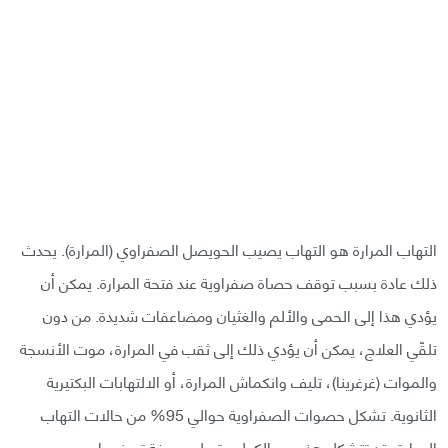
التهاب المرارة هو التهاب يصيب الحويصل الصفراوي (المرارة). يحدث
ذلك عادة بسبب توقف حصاة صفراوية عند فتحة المرارة. يمكن أن
يؤدي هذا إلى الحمى والألم والغثيان ومضاعفات شديدة. من دون
تلقّي العلاج، يمكن أن يؤدي ذلك إلى ثقب في المرارة، موت الأنسجة
والموات (غرغرينا)، تليف وانكماش المرارة، أو الالتهابات البكتيرية
الثانوية. تشكل حصوات الصفراوية حوالي 95% من حالات التهاب
المرارة. قد تتشكل هذه من الكوليسترول، صبغة تعرف باسم