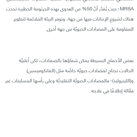
MRSA؛ حيث يُقدَّر أنَّ 50% من العدوى بهذه الجرثومة الخطيرة تحدث
هناك لشيوع الإنتانات فيها من جهة، وتوفر البيئة الملائمة لتطوير
المقاومة على المضادات الحيويَّة من جهة أخرى.
بعض الأخماج البسيطة يمكن شفاؤها بالضمادات، لكن أغلبيَّة
الحالات تحتاج لمضادات حيويَّة خاصَّة مثل (الفانكوميسين)
و(اللينزوليد)؛ فالمضادات الحيويَّة التقليديَّة وعلى رأسها البنسلينات غير
فعَّالة إطلاقًا في علاجه.