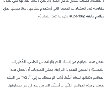
مقاومة ضد المضادات الحيوية التي تُستخدم لعلاجها، ممَّا يجعلها بحق
جراثيم خارقة
superbug
وتهديدًا كبيرًا للبشريَّة.
تنتقل هذه الجراثيم من إنسان لآخر بالإلتماس الجلدي، القُطيرات
التنفسيَّة والعدوى الفموية البرازية، يمكن للحيونات أن تحمل هذه
الجراثيم وتنقلها للبشر أيضًا. تُشير الإحصائيات إلى أنَّ 2% من البشر
يحملون هذه الجراثيم، لكنّها لا تُسبِّب المرض عند كل من يحملونها.