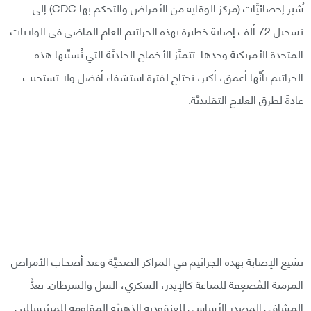
ُشير إحصائيَّات (مركز الوقاية من الأمراض والتحكم بها CDC) إلى
تسجيل 72 ألف إصابة خطيرة بهذه الجراثيم العام الماضي في الولايات
المتحدة الأمريكية وحدها. تتميَّز الأخماج الجلديَّة التي تُسبِّبها هذه
الجراثيم بأنَّها أعمق، أكبر، تحتاج لفترة استشفاء أفضل ولا تستجيب
عادةً لطرق العلاج التقليديَّة.
تشيع الإصابة بهذه الجراثيم في المراكز الصحيَّة وعند أصحاب الأمراض
المزمنة المُضعِفة للمناعة كالإيدز، السكري، السل والسرطان. تعدُّ
المشافي المصدر الأساسي للعنقودية الذهبيَّة المقاومة للميثيسللين