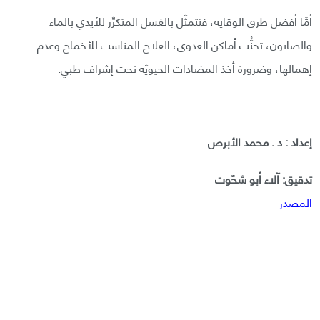
أمَّا أفضل طرق الوقاية، فتتمثَّل بالغسل المتكرِّر للأيدي بالماء
والصابون، تجنُّب أماكن العدوى، العلاج المناسب للأخماج وعدم
إهمالها، وضرورة أخذ المضادات الحيويَّة تحت إشراف طبي.
إعداد : د . محمد الأبرص
تدقيق: آلاء أبو شحّوت
المصدر