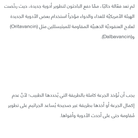
لم تعد فعّالة حاليًا، ممَّا دفع الباحثون لتطوير أدوية جديدة، حيث رخّصت
الهيئة الأمريكيَّة للغذاء والدواء مؤخراً استخدام بعض الأدوية الجديدة
لعلاج العنقوديَّة الذهبيَّة المقاومة للميثيسللين مثل (Oritavancin)
و(Dalbavancin).
يجب أن تُؤخذ الجرعة كاملة بالطريقة التي يُحددها الطبيب؛ لأنَّ عدم
إكمال الجرعة أو أخذها بطريقة غير صحيحة يُساعد الجراثيم على تطوير
مُقاومة حتى على أحدث الأدوية وأقواها.