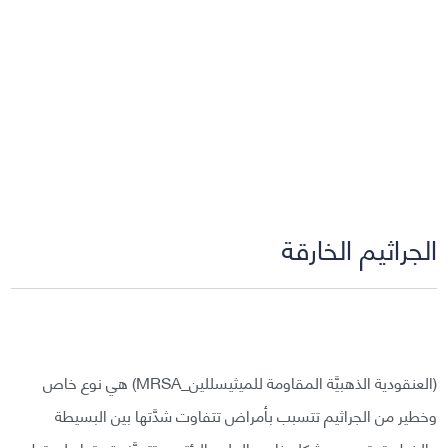
الجراثيم الخارقة
(العنقودية الذهبيَّة المقاومة للميثيسللين_MRSA) هي نوع خاص
وخطير من الجراثيم تتسبب بأمراض تتفاوت شدَّتها بين البسيطة
والخطيرة، تصيب بشكل خاص الجلد والرئتين وتتميَّز بقدرتها على تطوير