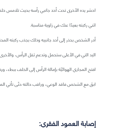
احشر يده الأخرى تحت أحد جانبي رأسه بحيث تلامس خلفيت
اثني ركبته بعيدًا عنك في زاوية مناسبة.
أدر الشخص بحذر إلى أحد جانبيه وذلك بجذب ركبته المحني
اليد التي في الأعلى ستحمل وتدعم ثقل الرأس، والأخرى 
افتح المجاري الهوائيّة بإمالة الرأس إلى الخلف ببطء، ور
ابقَ مع الشخص فاقد الوعي، وراقب حالته حتّى تأتي الم
إصابة العمود الفقري: