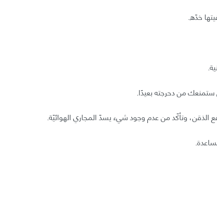
ها خدّه.
ة.
ستمنعك من دحرجته بعيدًا.
فع الذقن، وتأكّد من عدم وجود شيء يسدّ المجاري الهوائيّة.
ساعدة.