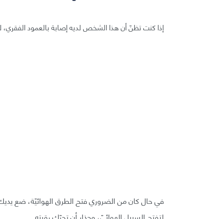
إذا كنت تظنّ أن هذا الشخص لديه إصابة بالعمود الفقري، لا
في حال كان من الضروري فتح الطرق الهوائيّة، ضع يدي
لتفتح السبيل الهوائيّ، وحذار أن تحرّك رقبته.