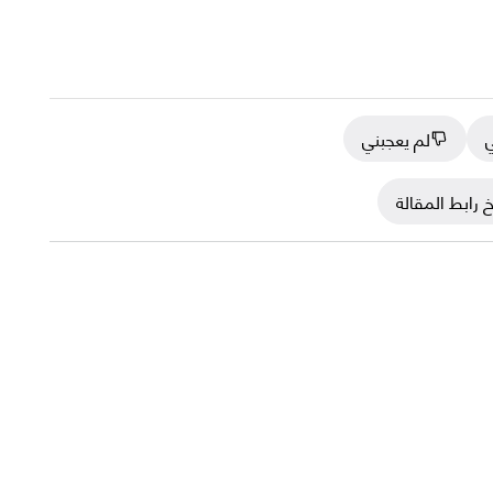
ي
لم يعجبني
 رابط المقالة