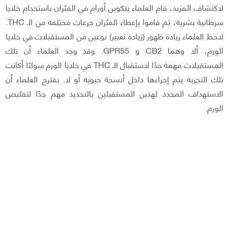
لاكتشاف المزيد، قام العلماء بتكوين أورام في الفئران باستخدام خلايا
سرطانية بشرية، ثم قاموا بإعطاء الفئران جرعات مختلفة من الـ THC.
لاحظ العلماء زيادة ظهور (زيادة تعبير) نوعين من المستقبلات في خلايا
الورم، ألا وهما CB2 و GPR55. وقد وجد العلماء أن تلك
المستقبلات مهمة جدًا لاستقبال الـ THC في خلايا الورم سواءًا أكانت
تلك التجربة يتم إجراءها داخل أنسجة حيوية أو لا. يقترح العلماء أن
الاستهداف المحدد لهذين المستقبلين بالتحديد مهم جدًا لتقليص
الورم.