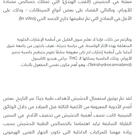
معيّنة في الحشيش (القنَّب الهندي) التي تمتلك خصائص مضادة
للأورام، وبالتالي القضاء على بعض أنواع السرطانات - وذلك على
الأقل في النماذج التي تمّ تطبيقها خارج الجسد الحي (In vitro).
وبالرغم من ذلك، فإننا لا نعلم سوى القليل عن أنظمة الإشارات الخلوية
المتعلقة بهذه الآثار الواضحة. في دراسة حديثة، تعرف باحثون من جامعة شرق
أنجليا على أنظمة إشارات لم تكن معروفة سابقًا تقوم بتنظيم خاصية تدمير
الأورام، وتلك الخاصية يمتلكها الـ THC -رباعي هيدرو كانابينول
(Tetrahydrocannabinol)، وهو أهم مكون نفسي المفعول بالنبات.
لقد تمّ توثيق استعمال الحشيش لأهداف طبية جيدًا عبر التاريخ. بعض
أقدم الأدوية المعروفة من الألفية الثالثة قبل الميلاد من خلال الوثائق
الصينية كانت تصف أهمية الحشيش في تخفيف الآلام. في السنين
القليلة السابقة تزايد اهتمامنا بالخصائص الطبية للحشيش بسبب
زيادة فهمنا للمركبات الداخلية التي تكون الجهاز القنبي الهرموني