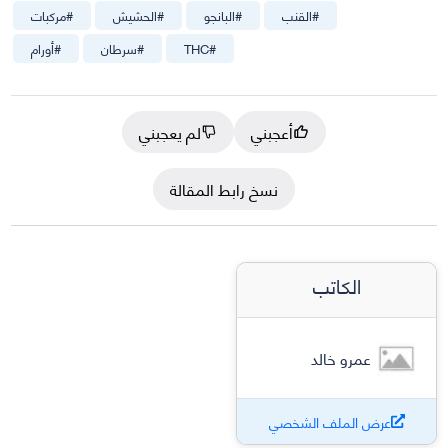
#
القنب
#
البانجو
#
الحشيش
#
مركبات
#
THC
#
سرطان
#
أورام
أعجبني
لم يعجبني
نسخ رابط المقالة
الكاتب
عمرو خالد
عرض الملف الشخصي