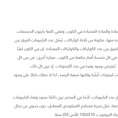
مادة والمادة المضادة في الكون، وتعني كلمة باريون الجسيمات
رة منها، مكونة من ثلاثة كواركات، يُمثل عدد الباريونات الفرق بين
لفرق بين عدد الكواركات والكواركات المضادة. إن في الكون لغزًا
احد في كل خمسة أمتار مكعبة من الكون ، بعبارة أخرى؛ من بين كل
ريون واحد. يُفترض وجود وفرة في عدد الليبتونات، إذ نرى كل تلك
ت ليبتونات أيضًا ولكنها صعبة الرصد، لذا لا نملك دليلًا على وجود
عدد الباريونات، لأننا في المختبر نرى دائمًا نشوء وفناء الباريونات
ضخمة، مثل تجربة مصادم كاميكوندي العملاق، دون جدوى عن تحلل
3(10 للأس 33) سنة.