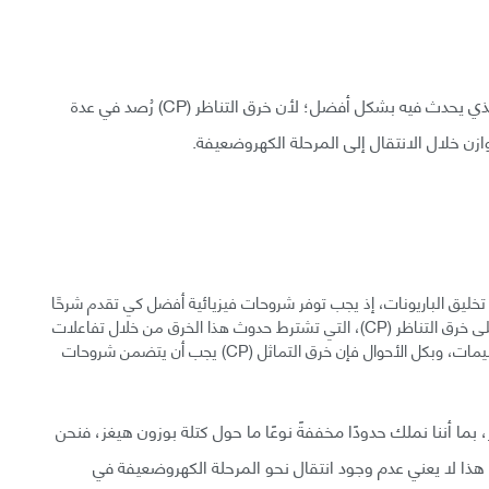
يتضمن النموذج المعياري المصغر خرقًا للتناظر (CP)، الذي يحدث فيه بشكل أفضل؛ لأن خرق التناظر (CP) رُصد في عدة
زن خلال الانتقال إلى المرحلة الكهروضعيفة.
ف جدًا ليستطيع شرح تخليق الباريونات، إذ يجب توفر شروحات فيزيائية أفضل كي تقدم شرحًا
وافيًا عن خرق التناظر (CP). هناك حدود شديدة موضوعة على خرق التناظر (CP)، التي تشترط حدوث هذا الخرق من خلال تفاعلات
يصعب جدًا قياسها في التجارب المستقبلية في فيزياء الجسيمات، وبكل الأحوال فإن خرق التماثل (CP) يجب أن يتضمن شروحات
بما أننا نملك حدودًا مخففةً نوعًا ما حول كتلة بوزون هيغز، فنحن
 هذا لا يعني عدم وجود انتقال نحو المرحلة الكهروضعيفة في