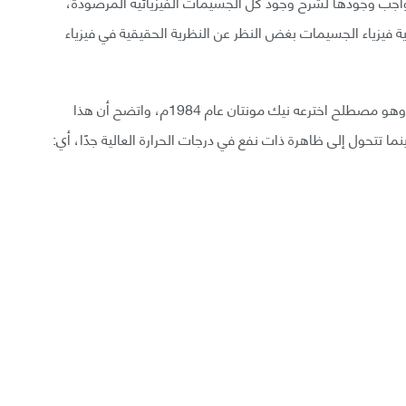
لواجب وجودها لشرح وجود كل الجسيمات الفيزيائية المرصودة،
ة فيزياء الجسيمات بغض النظر عن النظرية الحقيقية في فيزياء
يحدث هذا الخرق من خلال شيء يدعى تحول سفاليرون، وهو مصطلح اخترعه نيك مونتان عام 1984م، واتضح أن هذا
ما تتحول إلى ظاهرة ذات نفع في درجات الحرارة العالية جدًا، أي: