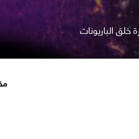
 خلق الباريونات
مق