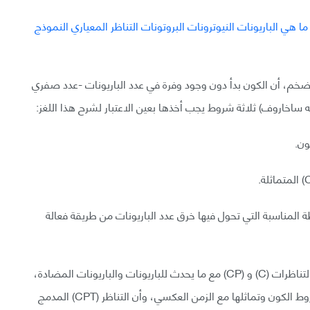
خم، أن الكون بدأ دون وجود وفرة في عدد الباريونات -عدد صفري
يه ساخاروف) ثلاثة شروط يجب أخذها بعين الاعتبار لشرح هذا اللغز:
ون.
ة المناسبة التي تحول فيها خرق عدد الباريونات من طريقة فعالة
الشرط الأول واضح، ويوجد الشرط الثاني بسبب علاقة التناظرات (C) و (CP) مع ما يحدث للباريونات والباريونات المضادة،
ويوجد الشرط الثالث بسبب ما يعنيه التوازن الحراري لشروط الكون وتماثلها مع الزمن العكسي، وأن التناظر (CPT) المدمج