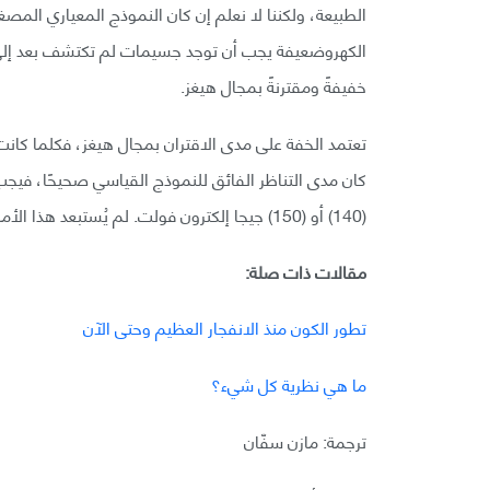
الطبيعة، ولكننا لا نعلم إن كان النموذج المعياري الم
الكهروضعيفة يجب أن توجد جسيمات لم تكتشف بعد إلى 
خفيفةً ومقترنةً بمجال هيغز.
تعتمد الخفة على مدى الاقتران بمجال هيغز، فكلما كانت ه
كان مدى التناظر الفائق للنموذج القياسي صحيحًا، فيجب
(140) أو (150) جيجا إلكترون فولت. لم يُستبعد هذا الأمر تجريبياً؛ لكنه سؤال تجريبي لن نعرف إجابته لسنوات عديدة.
مقالات ذات صلة:
تطور الكون منذ الانفجار العظيم وحتى الآن
ما هي نظرية كل شيء؟
ترجمة: مازن سفّان