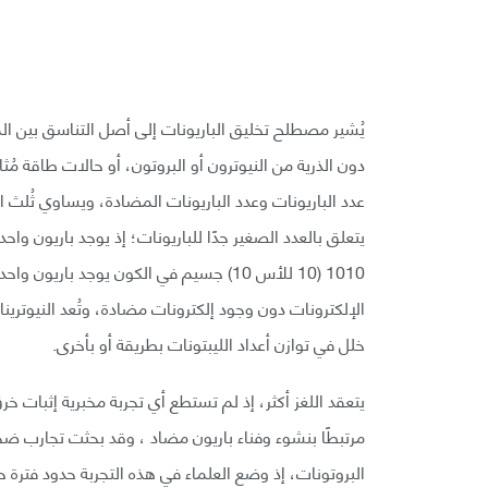
يُشير مصطلح تخليق الباريونات إلى أصل التناسق بين ال
دون الذرية من النيوترون أو البروتون، أو حالات طاقة مُثا
عدد الباريونات وعدد الباريونات المضادة، ويساوي ثُلث ا
يتعلق بالعدد الصغير جدًا للباريونات؛ إذ يوجد باريون و
1010 (10 للأس 10) جسيم في الكون يوجد با
الإلكترونات دون وجود إلكترونات مضادة، وتُعد النيوترينا
خلل في توازن أعداد الليبتونات بطريقة أو بأخرى.
يتعقد اللغز أكثر، إذ لم تستطع أي تجربة مخبرية إثبات خرق 
مرتبطًا بنشوء وفناء باريون مضاد ، وقد بحثت تجارب 
البروتونات، إذ وضع العلماء في هذه التجربة حدود فترة حياة البروتون بـ 310