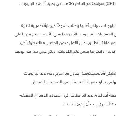
هو بالتأكيد تناظر طبيعي، وهذا يعني أن التناظرات (T) و (CPT) متوافقة مع التناظر (CP)، الذي يخبرنا أن عدد الباريونات
اريونات ، ولكن أغلبها يتطلب شروطًا فيزيائيةً تخمينية للغاية،
لمسرعات الموجودة حاليًا، وهذا يعني للأسف، عدم قدرتنا على
 غير قابلة للتطبيق، على الأقل ضمن المختبر. هناك طرق أخرى
 كونية، واخبتارها ضمن علم الكونيات، ولكن ليس هذا هو الهدف
مه (مايكل شابوشينكوف)، يحاول فيه شرح وفرة عدد الباريونات
قها في تجارب فيزياء الجسيمات في المستقبل المنتظر.
ظة أحد لخرق عدد الباريونات، فإن النموذج المعياري المصغر-
ن هذا الخرق يجب أن يكون قد حدث.