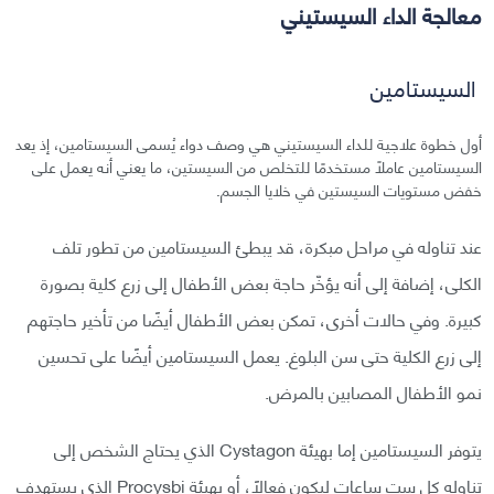
معالجة الداء السيستيني
السيستامين
أول خطوة علاجية للداء السيستيني هي وصف دواء يُسمى السيستامين، إذ يعد
السيستامين عاملًا مستخدمًا للتخلص من السيستين، ما يعني أنه يعمل على
خفض مستويات السيستين في خلايا الجسم.
عند تناوله في مراحل مبكرة، قد يبطئ السيستامين من تطور تلف
الكلى، إضافة إلى أنه يؤخّر حاجة بعض الأطفال إلى زرع كلية بصورة
كبيرة. وفي حالات أخرى، تمكن بعض الأطفال أيضًا من تأخير حاجتهم
إلى زرع الكلية حتى سن البلوغ. يعمل السيستامين أيضًا على تحسين
نمو الأطفال المصابين بالمرض.
يتوفر السيستامين إما بهيئة Cystagon الذي يحتاج الشخص إلى
تناوله كل ست ساعات ليكون فعالًا، أو بهيئة Procysbi الذي يستهدف