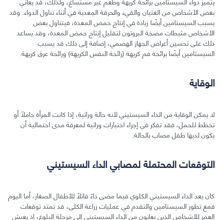
يتميز دواء السيستامين برائحة كريهة وطعم غير مستساغ، ولذلك، قد يعاني
بعض الأشخاص من الغثيان والقيء والحرقة المِعدية في أثناء تناول الدواء. وقد
يسبب السيستامين أيضًا زيادة في إنتاج حمض المعدة، فيتناول بعض
الأشخاص مثبطات مضخة البروتون لتقليل إنتاج حمض المعدة، وقد يساعد
ذلك على تحسين أعراض الجهاز الهضمي، إضافة إلى ذلك قد يسبب
السيستامين أيضًا برائحة فم كريهة (رائحة النفس الكريهة) ورائحة عرق كريهة.
الوقاية
لا يمكن الوقاية من الداء السيستيني لأنه حالة وراثية، إذا كانت المرأة حاملًا أو
تخطط للحمل، فقد تفكر في إجراء اختبارات وراثية لمعرفة مدى احتمالية أن
يكون لديها طفل مصاب بالحالة.
التوقعات المحتملة لمصابي الداء السيستيني
كان يعد الداء السيستيني الكلوي فيما مضى داءً قاتلًا للأطفال الصغار، أما اليوم
فمع تطور السيستامين والتقدم في عمليات زراعة الكلى، قد تمتد توقعات
العمر للأشخاص الذين يعانون من الداء السيستيني إلى مرحلة البلوغ، إذ يعيش