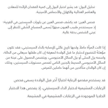
تحليل البول: قد يشير اختبار البول إلى كمية الفقدان الزائدة للمعادن
والعناصر الغذائية والكهارل والأحماض الأمينية.
فحص العين: قد يكشف فحص العين عن بلورات السيستين في القرنية؛
إذ سيستخدم طبيب العيون مجهرًا يُسمى المصباح الشِّقي للنظر إلى
عيني الشخص بدقة عالية.
إذا كانت المرأة حاملًا ولديها تاريخ عائلي للإصابة بالداء السيستيني، فقد تكون
مؤهلةً للخضوع لاختبار ما قبل الولادة لمعرفة إن كان طفلها سيعاني من الحالة،
واسمه بزل السلى أو بزل السائل الأمنيوسي، ويتضمن الحصول على عينة من
السائل الأمنيوسي المحيط بالجنين النامي لفحص مستويات السيستين، وذلك
إن كان الوالدان متأكدين من أنهما حاملين للمرض.
قد يستخدم مقدمو الرعاية اختبارًا آخر قبل الولادة يسمى فحص
الزغابات المشيمية لاختبار الداء السيستيني، إذ يفحص هذا الاختبار
الخلايا الموجودة في الزغابات المشيمية في المشيمة.