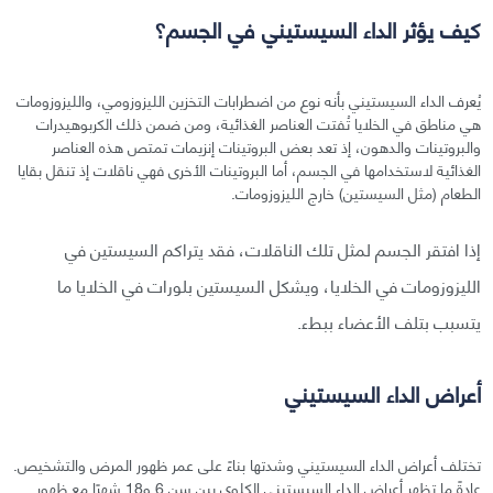
كيف يؤثر الداء السيستيني في الجسم؟
يُعرف الداء السيستيني بأنه نوع من اضطرابات التخزين الليزوزومي، والليزوزومات
هي مناطق في الخلايا تُفتت العناصر الغذائية، ومن ضمن ذلك الكربوهيدرات
والبروتينات والدهون، إذ تعد بعض البروتينات إنزيمات تمتص هذه العناصر
الغذائية لاستخدامها في الجسم، أما البروتينات الأخرى فهي ناقلات إذ تنقل بقايا
الطعام (مثل السيستين) خارج الليزوزومات.
إذا افتقر الجسم لمثل تلك الناقلات، فقد يتراكم السيستين في
الليزوزومات في الخلايا، ويشكل السيستين بلورات في الخلايا ما
يتسبب بتلف الأعضاء ببطء.
أعراض الداء السيستيني
تختلف أعراض الداء السيستيني وشدتها بناءً على عمر ظهور المرض والتشخيص.
عادةً ما تظهر أعراض الداء السيستيني الكلوي بين سن 6 و18 شهرًا مع ظهور