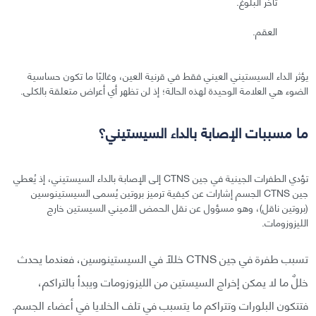
تأخر البلوغ.
العقم.
يؤثر الداء السيستيني العيني فقط في قرنية العين، وغالبًا ما تكون حساسية
الضوء هي العلامة الوحيدة لهذه الحالة؛ إذ لن تظهر أي أعراض متعلقة بالكلى.
ما مسببات الإصابة بالداء السيستيني؟
تؤدي الطفرات الجينية في جين CTNS إلى الإصابة بالداء السيستيني، إذ يُعطي
جين CTNS الجسم إشارات عن كيفية ترميز بروتين يُسمى السيستينوسين
(بروتين ناقل)، وهو مسؤول عن نقل الحمض الأميني السيستين خارج
الليزوزومات.
تسبب طفرة في جين CTNS خللًا في السيستينوسين، فعندما يحدث
خللٌ ما لا يمكن إخراج السيستين من الليزوزومات ويبدأ بالتراكم،
فتتكون البلورات وتتراكم ما يتسبب في تلف الخلايا في أعضاء الجسم.