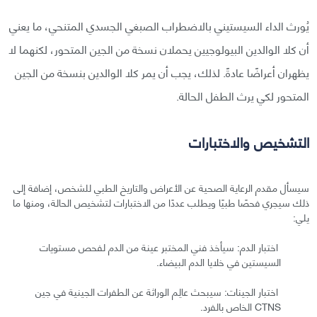
يُورث الداء السيستيني بالاضطراب الصبغي الجسدي المتنحي، ما يعني
أن كلا الوالدين البيولوجيين يحملان نسخة من الجين المتحور، لكنهما لا
يظهران أعراضًا عادةً. لذلك، يجب أن يمر كلا الوالدين بنسخة من الجين
المتحور لكي يرث الطفل الحالة.
التشخيص والاختبارات
سيسأل مقدم الرعاية الصحية عن الأعراض والتاريخ الطبي للشخص، إضافة إلى
ذلك سيجري فحصًا طبيًا ويطلب عددًا من الاختبارات لتشخيص الحالة، ومنها ما
يلي:
اختبار الدم: سيأخذ فني المختبر عينة من الدم لفحص مستويات
السيستين في خلايا الدم البيضاء.
اختبار الجينات: سيبحث عالِم الوراثة عن الطفرات الجينية في جين
CTNS الخاص بالفرد.