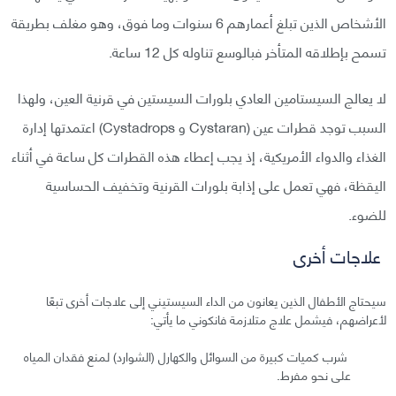
الأشخاص الذين تبلغ أعمارهم 6 سنوات وما فوق، وهو مغلف بطريقة
تسمح بإطلاقه المتأخر فبالوسع تناوله كل 12 ساعة.
لا يعالج السيستامين العادي بلورات السيستين في قرنية العين، ولهذا
السبب توجد قطرات عين (Cystaran و Cystadrops) اعتمدتها إدارة
الغذاء والدواء الأمريكية، إذ يجب إعطاء هذه القطرات كل ساعة في أثناء
اليقظة، فهي تعمل على إذابة بلورات القرنية وتخفيف الحساسية
للضوء.
علاجات أخرى
سيحتاج الأطفال الذين يعانون من الداء السيستيني إلى علاجات أخرى تبعًا
لأعراضهم، فيشمل علاج متلازمة فانكوني ما يأتي:
شرب كميات كبيرة من السوائل والكهارل (الشوارد) لمنع فقدان المياه
على نحو مفرط.