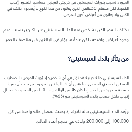
العيون. تسبب بلورات السيستين في قرنيتي العينين حساسية للضوء (رُهاب
الضوء). لكن معظم الأشخاص الذين يعانون من هذا النوع لا يُصابون بتلف في
الكلى ولا يعانون من أعراض أخرى للمرض.
يختلف العمر الذي يشخص فيه الداء السيستيني غير الكلوي بسبب عدم
وجود أعراض واضحة، لكن عادةً ما يؤثر في البالغين في منتصف العمر.
من يتأثر بالداء السيستيني؟
الداء السيستيني حالة جينية قد تؤثر في أي شخص؛ إذ يُورث المرض بالاضطراب
الصبغي الجسدي المتنحي، ما يعني أن كلا الوالدين البيولوجيين يجب أن يمروا
بنسخة متحورة من الجين. إذا كان كلًا من الوالدين حاملًا للجين المتحور، فاحتمال
إنجاب طفل مصاب بالداء السيستيني هو (25%).
ويُعد الداء السيستيني حالة نادرة، إذ يحدث بمعدل حالة واحدة من كل
100,000 إلى 200,000 ولادة في جميع أنحاء العالم.