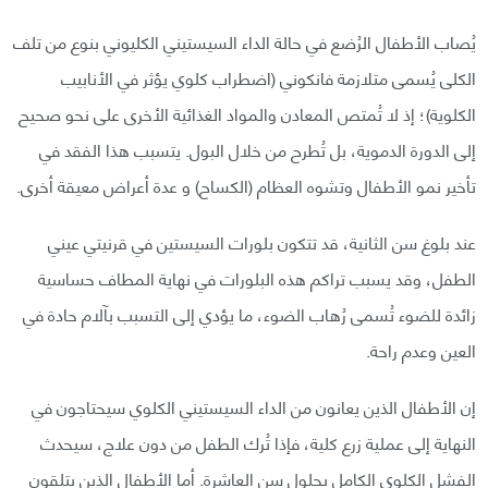
يُصاب الأطفال الرُضع في حالة الداء السيستيني الكليوني بنوع من تلف
الكلى يُسمى متلازمة فانكوني (اضطراب كلوي يؤثر في الأنابيب
الكلوية)؛ إذ لا تُمتص المعادن والمواد الغذائية الأخرى على نحو صحيح
إلى الدورة الدموية، بل تُطرح من خلال البول. يتسبب هذا الفقد في
تأخير نمو الأطفال وتشوه العظام (الكساح) و عدة أعراض معيقة أخرى.
عند بلوغ سن الثانية، قد تتكون بلورات السيستين في قرنيتي عيني
الطفل، وقد يسبب تراكم هذه البلورات في نهاية المطاف حساسية
زائدة للضوء تُسمى رُهاب الضوء، ما يؤدي إلى التسبب بآلام حادة في
العين وعدم راحة.
إن الأطفال الذين يعانون من الداء السيستيني الكلوي سيحتاجون في
النهاية إلى عملية زرع كلية، فإذا تُرك الطفل من دون علاج، سيحدث
الفشل الكلوي الكامل بحلول سن العاشرة. أما الأطفال الذين يتلقون