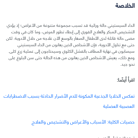
الخلاصة
الداء السيستيني حالة وراثية قد تسبب مجموعة متنوعة من الأعراض؛ إذ يؤدي
التشخيص المبكر والعلاج الفوري إلى إبطاء تطور المرض، وما كان في وقت
مضى حالة قاتلة لدى الأطفال الصغار بالوسع الآن علاجه من خلال الأدوية. لكن
حتى مع تناول الأدوية، فإن الأشخاص الذين يعانون من الداء السيستيني
سيصابون في نهاية المطاف بالفشل الكلوي وسيحتاجون إلى عملية زرع كلى.
ومع ذلك، يعيش الأشخاص الذين يعانون من هذه الحالة حتى سن البلوغ على
نحو جيد.
اقرأ أيضًا:
تعكس الخلايا الجذعية المكونة للدم الأضرار الحادثة بسبب الاضطرابات
العصبية العضلية
حصيات الكلية: الأسباب والأعراض والتشخيص والعلاج
ترجمة: عقيل الحسن